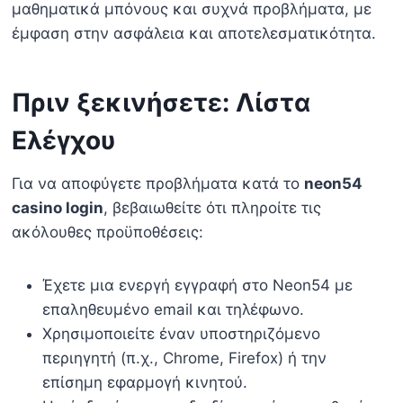
μαθηματικά μπόνους και συχνά προβλήματα, με
έμφαση στην ασφάλεια και αποτελεσματικότητα.
Πριν ξεκινήσετε: Λίστα
Ελέγχου
Για να αποφύγετε προβλήματα κατά το
neon54
casino login
, βεβαιωθείτε ότι πληροίτε τις
ακόλουθες προϋποθέσεις:
Έχετε μια ενεργή εγγραφή στο Neon54 με
επαληθευμένο email και τηλέφωνο.
Χρησιμοποιείτε έναν υποστηριζόμενο
περιηγητή (π.χ., Chrome, Firefox) ή την
επίσημη εφαρμογή κινητού.