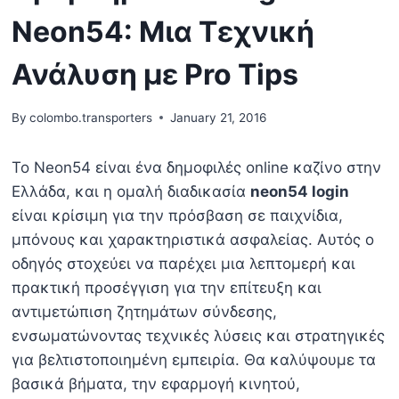
Neon54: Μια Τεχνική
Ανάλυση με Pro Tips
By
colombo.transporters
January 21, 2016
Το Neon54 είναι ένα δημοφιλές online καζίνο στην
Ελλάδα, και η ομαλή διαδικασία
neon54 login
είναι κρίσιμη για την πρόσβαση σε παιχνίδια,
μπόνους και χαρακτηριστικά ασφαλείας. Αυτός ο
οδηγός στοχεύει να παρέχει μια λεπτομερή και
πρακτική προσέγγιση για την επίτευξη και
αντιμετώπιση ζητημάτων σύνδεσης,
ενσωματώνοντας τεχνικές λύσεις και στρατηγικές
για βελτιστοποιημένη εμπειρία. Θα καλύψουμε τα
βασικά βήματα, την εφαρμογή κινητού,