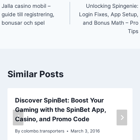
Jalla casino mobil –
Unlocking Spingenie:
navigation
guide till registrering,
Login Fixes, App Setup,
bonusar och spel
and Bonus Math – Pro
Tips
Similar Posts
Discover SpinBet: Boost Your
Gaming with the SpinBet App,
Casino, and Promo Code
By
colombo.transporters
March 3, 2016