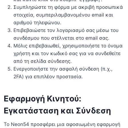
Συμπληρώστε τη φόρμα με ακριβή προσωπικά
στοιχεία, συμπεριλαμβανομένου email και
αριθμού τηλεφώνου.
Επιβεβαιώστε τον λογαριασμό σας μέσω του
συνδέσμου που στέλνεται στο email σας.
Μόλις επιβεβαιωθεί, χρησιμοποιήστε το όνομα
χρήστη και τον κωδικό σας για να συνδεθείτε
από τη σελίδα σύνδεσης.
Ενεργοποιήστε την ασφαλή σύνδεση (π.χ.,
2FA) για επιπλέον προστασία.
Εφαρμογή Κινητού:
Εγκατάσταση και Σύνδεση
Το Neon54 προσφέρει μια αφοσιωμένη εφαρμογή