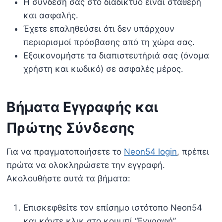
Η σύνδεσή σας στο διαδίκτυο είναι σταθερή
και ασφαλής.
Έχετε επαληθεύσει ότι δεν υπάρχουν
περιορισμοί πρόσβασης από τη χώρα σας.
Εξοικονομήστε τα διαπιστευτήριά σας (όνομα
χρήστη και κωδικό) σε ασφαλές μέρος.
Βήματα Εγγραφής και
Πρώτης Σύνδεσης
Για να πραγματοποιήσετε το
Neon54 login
, πρέπει
πρώτα να ολοκληρώσετε την εγγραφή.
Ακολουθήστε αυτά τα βήματα:
Επισκεφθείτε τον επίσημο ιστότοπο Neon54
και κάντε κλικ στο κουμπί “Εγγραφή”.