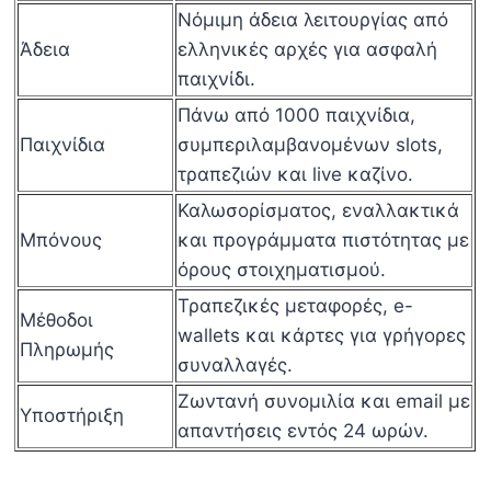
Νόμιμη άδεια λειτουργίας από
Άδεια
ελληνικές αρχές για ασφαλή
παιχνίδι.
Πάνω από 1000 παιχνίδια,
Παιχνίδια
συμπεριλαμβανομένων slots,
τραπεζιών και live καζίνο.
Καλωσορίσματος, εναλλακτικά
Μπόνους
και προγράμματα πιστότητας με
όρους στοιχηματισμού.
Τραπεζικές μεταφορές, e-
Μέθοδοι
wallets και κάρτες για γρήγορες
Πληρωμής
συναλλαγές.
Ζωντανή συνομιλία και email με
Υποστήριξη
απαντήσεις εντός 24 ωρών.