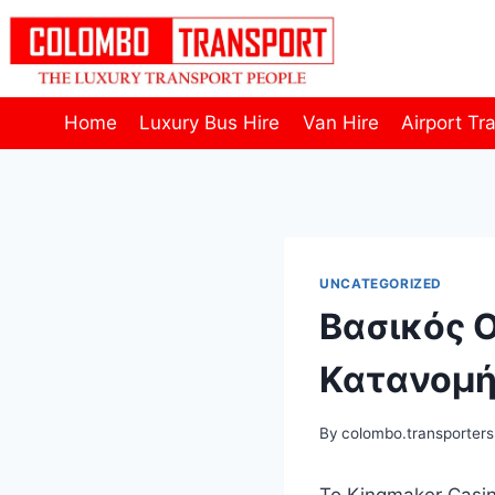
Skip
to
content
Home
Luxury Bus Hire
Van Hire
Airport Tr
UNCATEGORIZED
Βασικός 
Κατανομή
By
colombo.transporters
Το Kingmaker Casin