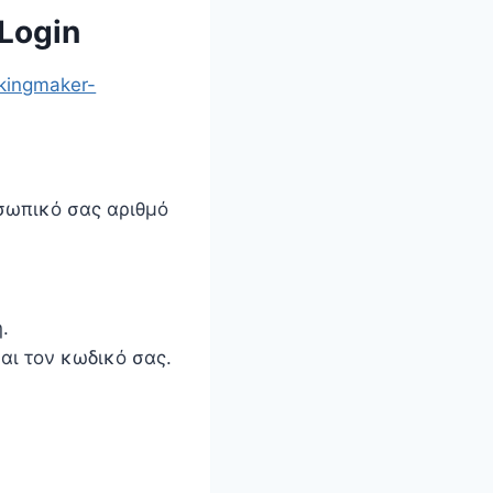
Login
/kingmaker-
σωπικό σας αριθμό
.
αι τον κωδικό σας.