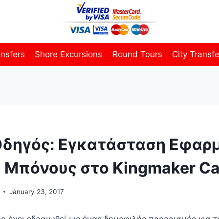
ansfers
Shore Excursions
Round Tours
City Transf
Οδηγός: Εγκατάσταση Εφαρμ
 Μπόνους στο Kingmaker Ca
January 23, 2017
o έχει εδραιωθεί ως ένας δημοφιλής προορισμός για τ