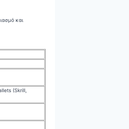
ιασμό και
ets (Skrill,