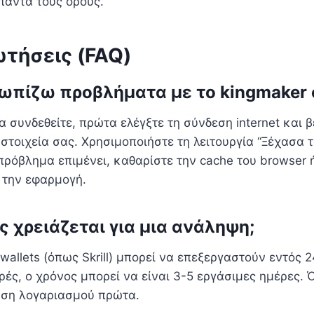
πάντα τους όρους.
τήσεις (FAQ)
πίζω προβλήματα με το kingmaker c
α συνδεθείτε, πρώτα ελέγξτε τη σύνδεση internet και β
στοιχεία σας. Χρησιμοποιήστε τη λειτουργία “Ξέχασα τ
πρόβλημα επιμένει, καθαρίστε την cache του browser 
 την εφαρμογή.
 χρειάζεται για μια ανάληψη;
wallets (όπως Skrill) μπορεί να επεξεργαστούν εντός 
ές, ο χρόνος μπορεί να είναι 3-5 εργάσιμες ημέρες. 
υση λογαριασμού πρώτα.