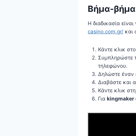
Βήμα-βήμα 
Η διαδικασία είναι
casino.com.gr/
και 
Κάντε κλικ στο
Συμπληρώστε τ
τηλεφώνου.
Δηλώστε έναν 
Διαβάστε και α
Κάντε κλικ στη
Για
kingmaker 