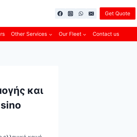
Get Quote
ers
Other Services
Our Fleet
Contact us
ογής και
sino
ο ελληνικό κοινό