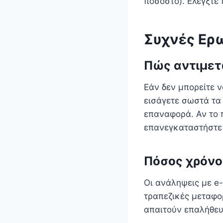
ποσοστό). Ελέγξτε 
Συχνές Ερω
Πώς αντιμετω
Εάν δεν μπορείτε ν
εισάγετε σωστά τα 
επαναφορά. Αν το 
επανεγκαταστήστε
Πόσος χρόνος
Οι ανάληψεις με e-
τραπεζικές μεταφορ
απαιτούν επαλήθε