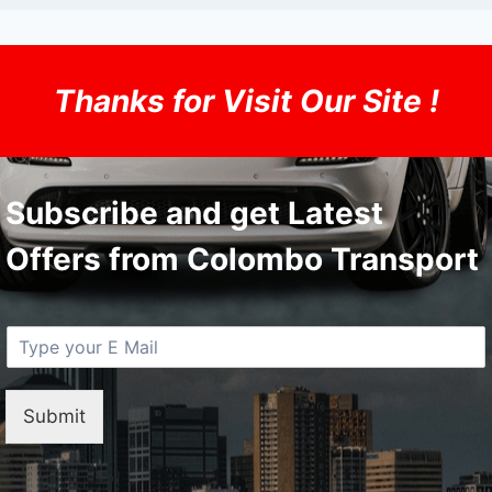
Thanks for Visit Our Site !
Subscribe and get Latest
Offers from Colombo Transport
E
M
a
i
Submit
l
*