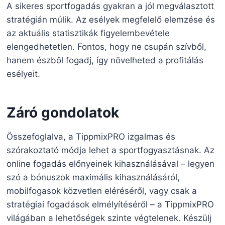
A sikeres sportfogadás gyakran a jól megválasztott
stratégián múlik. Az esélyek megfelelő elemzése és
az aktuális statisztikák figyelembevétele
elengedhetetlen. Fontos, hogy ne csupán szívből,
hanem észből fogadj, így növelheted a profitálás
esélyeit.
Záró gondolatok
Összefoglalva, a TippmixPRO izgalmas és
szórakoztató módja lehet a sportfogyasztásnak. Az
online fogadás előnyeinek kihasználásával – legyen
szó a bónuszok maximális kihasználásáról,
mobilfogasok közvetlen eléréséről, vagy csak a
stratégiai fogadások elmélyítéséről – a TippmixPRO
világában a lehetőségek szinte végtelenek. Készülj