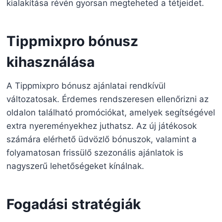
kialakítása révén gyorsan megteheted a tétjeidet.
Tippmixpro bónusz
kihasználása
A Tippmixpro bónusz ajánlatai rendkívül
változatosak. Érdemes rendszeresen ellenőrizni az
oldalon található promóciókat, amelyek segítségével
extra nyereményekhez juthatsz. Az új játékosok
számára elérhető üdvözlő bónuszok, valamint a
folyamatosan frissülő szezonális ajánlatok is
nagyszerű lehetőségeket kínálnak.
Fogadási stratégiák