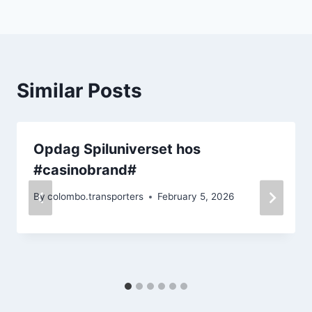
Similar Posts
Opdag Spiluniverset hos
#casinobrand#
By
colombo.transporters
February 5, 2026