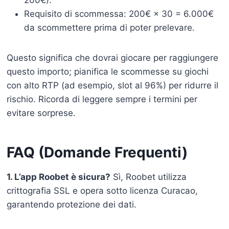
Requisito di scommessa: 200€ × 30 = 6.000€
da scommettere prima di poter prelevare.
Questo significa che dovrai giocare per raggiungere
questo importo; pianifica le scommesse su giochi
con alto RTP (ad esempio, slot al 96%) per ridurre il
rischio. Ricorda di leggere sempre i termini per
evitare sorprese.
FAQ (Domande Frequenti)
1. L’app Roobet è sicura?
Sì, Roobet utilizza
crittografia SSL e opera sotto licenza Curacao,
garantendo protezione dei dati.