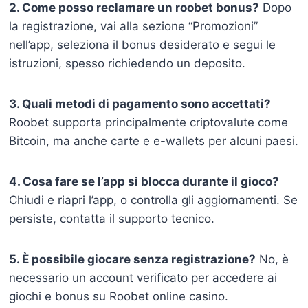
2. Come posso reclamare un roobet bonus?
Dopo
la registrazione, vai alla sezione “Promozioni”
nell’app, seleziona il bonus desiderato e segui le
istruzioni, spesso richiedendo un deposito.
3. Quali metodi di pagamento sono accettati?
Roobet supporta principalmente criptovalute come
Bitcoin, ma anche carte e e-wallets per alcuni paesi.
4. Cosa fare se l’app si blocca durante il gioco?
Chiudi e riapri l’app, o controlla gli aggiornamenti. Se
persiste, contatta il supporto tecnico.
5. È possibile giocare senza registrazione?
No, è
necessario un account verificato per accedere ai
giochi e bonus su Roobet online casino.