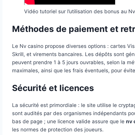
Vidéo tutoriel sur l’utilisation des bonus au N
Méthodes de paiement et retr
Le Nv casino propose diverses options : cartes V
Skrill, et virements bancaires. Les dépôts sont gén
peuvent prendre 1 à 5 jours ouvrables, selon la mét
maximales, ainsi que les frais éventuels, pour évite
Sécurité et licences
La sécurité est primordiale : le site utilise le cryp
sont audités par des organismes indépendants pour 
bas de page ; une licence valide assure que le
nv 
les normes de protection des joueurs.