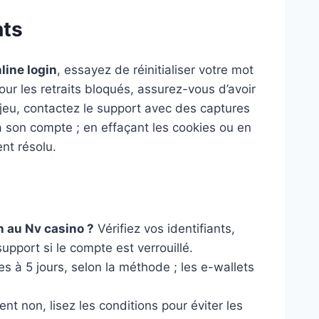
nts
line login
, essayez de réinitialiser votre mot
our les retraits bloqués, assurez-vous d’avoir
 jeu, contactez le support avec des captures
à son compte ; en effaçant les cookies ou en
ent résolu.
 au Nv casino ?
Vérifiez vos identifiants,
support si le compte est verrouillé.
s à 5 jours, selon la méthode ; les e-wallets
t non, lisez les conditions pour éviter les