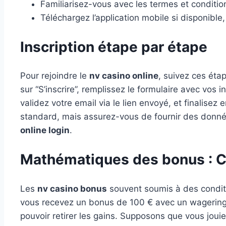
Familiarisez-vous avec les termes et condition
Téléchargez l’application mobile si disponible
Inscription étape par étape
Pour rejoindre le
nv casino online
, suivez ces étap
sur “S’inscrire”, remplissez le formulaire avec vos 
validez votre email via le lien envoyé, et finalise
standard, mais assurez-vous de fournir des donnée
online login
.
Mathématiques des bonus : Ca
Les
nv casino bonus
souvent soumis à des conditi
vous recevez un bonus de 100 € avec un wagering
pouvoir retirer les gains. Supposons que vous jou