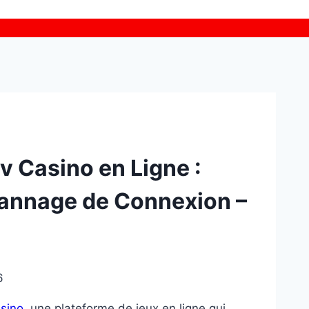
 Casino en Ligne :
pannage de Connexion –
6
sino
, une plateforme de jeux en ligne qui