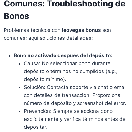
Comunes: Troubleshooting de
Bonos
Problemas técnicos con
leovegas bonus
son
comunes; aquí soluciones detalladas:
Bono no activado después del depósito:
Causa: No seleccionar bono durante
depósito o términos no cumplidos (e.g.,
depósito mínimo).
Solución: Contacta soporte via chat o email
con detalles de transacción. Proporciona
número de depósito y screenshot del error.
Prevención: Siempre selecciona bono
explícitamente y verifica términos antes de
depositar.