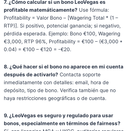
7. ¿Cómo calcular si un bono LeoVegas es
profitable matemáticamente?
Use fórmula:
Profitability = Valor Bono – [Wagering Total * (1 –
RTP)]. Si positivo, potencial ganancia; si negativo,
pérdida esperada. Ejemplo: Bono €100, Wagering
€3,000, RTP 96%, Profitability = €100 – (€3,000 *
0.04) = €100 – €120 = -€20.
8. ¿Qué hacer si el bono no aparece en mi cuenta
después de activarlo?
Contacta soporte
inmediatamente con detalles: email, hora de
depósito, tipo de bono. Verifica también que no
haya restricciones geográficas o de cuenta.
9. ¿LeoVegas es seguro y regulado para usar
bonos, especialmente en términos de fairness?