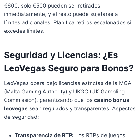
€600, solo €500 pueden ser retirados
inmediatamente, y el resto puede sujetarse a
límites adicionales. Planifica retiros escalonados si
excedes límites.
Seguridad y Licencias: ¿Es
LeoVegas Seguro para Bonos?
LeoVegas opera bajo licencias estrictas de la MGA
(Malta Gaming Authority) y UKGC (UK Gambling
Commission), garantizando que los
casino bonus
leovegas
sean regulados y transparentes. Aspectos
de seguridad:
Transparencia de RTP:
Los RTPs de juegos