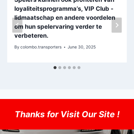
loyaliteitsprogramma’s, VIP Club -
lidmaatschap en andere voordelen
om hun spelervaring verder te
verbeteren.
By
colombo.transporters
June 30, 2025
Thanks for Visit Our Site !