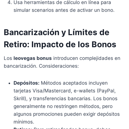
Usa herramientas de cálculo en línea para
simular scenarios antes de activar un bono.
Bancarización y Límites de
Retiro: Impacto de los Bonos
Los
leovegas bonus
introducen complejidades en
bancarización. Consideraciones:
Depósitos:
Métodos aceptados incluyen
tarjetas Visa/Mastercard, e-wallets (PayPal,
Skrill), y transferencias bancarias. Los bonos
generalmente no restringen métodos, pero
algunos promociones pueden exigir depósitos
mínimos.