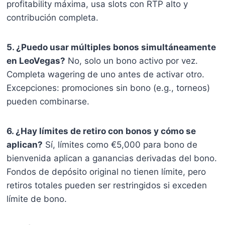
profitability máxima, usa slots con RTP alto y
contribución completa.
5. ¿Puedo usar múltiples bonos simultáneamente
en LeoVegas?
No, solo un bono activo por vez.
Completa wagering de uno antes de activar otro.
Excepciones: promociones sin bono (e.g., torneos)
pueden combinarse.
6. ¿Hay límites de retiro con bonos y cómo se
aplican?
Sí, límites como €5,000 para bono de
bienvenida aplican a ganancias derivadas del bono.
Fondos de depósito original no tienen límite, pero
retiros totales pueden ser restringidos si exceden
límite de bono.