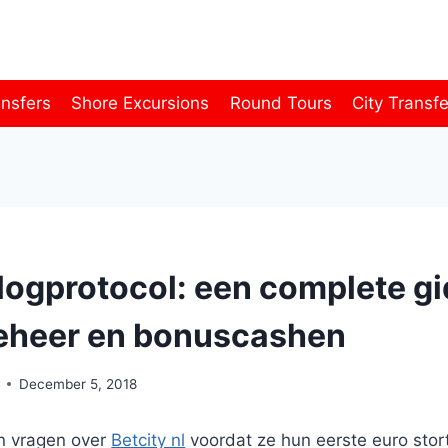
ansfers
Shore Excursions
Round Tours
City Transf
nlogprotocol: een complete gi
eheer en bonuscashen
December 5, 2018
n vragen over
Betcity nl
voordat ze hun eerste euro stort