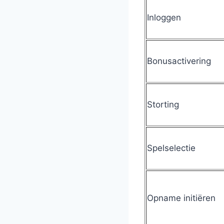
Inloggen
Bonusactivering
Storting
Spelselectie
Opname initiëren