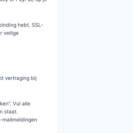
rbinding hebt. SSL-
r veilige
t vertraging bij
en”. Vul alle
n staat.
 e-mailmeldingen