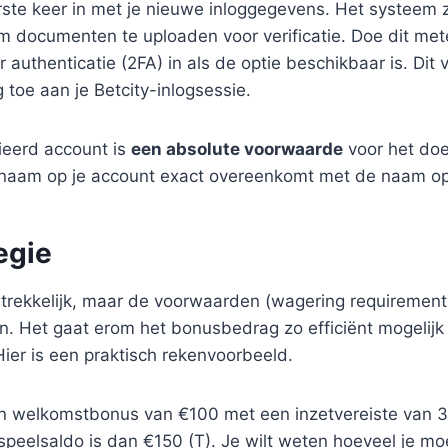
ste keer in met je nieuwe inloggegevens. Het systeem za
m documenten te uploaden voor verificatie. Doe dit met
r authenticatie (2FA) in als de optie beschikbaar is. Dit
g toe aan je Betcity-inlogsessie.
fieerd account is
een absolute voorwaarde
voor het do
 naam op je account exact overeenkomt met de naam op
egie
ntrekkelijk, maar de voorwaarden (wagering requirement
. Het gaat erom het bonusbedrag zo efficiënt mogelijk
ier is een praktisch rekenvoorbeeld.
en welkomstbonus van €100 met een inzetvereiste van 35x
 speelsaldo is dan €150 (T). Je wilt weten hoeveel je mo