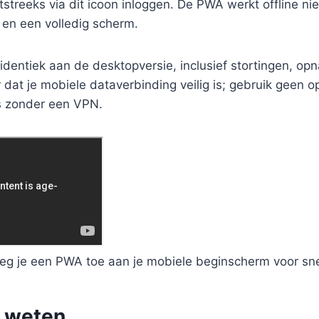
tstreeks via dit icoon inloggen. De PWA werkt offline ni
en een volledig scherm.
s identiek aan de desktopversie, inclusief stortingen, op
r dat je mobiele dataverbinding veilig is; gebruik geen o
es zonder een VPN.
oeg je een PWA toe aan je mobiele beginscherm voor sne
 weten