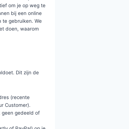
tief om je op weg te
nen bij een online
n te gebruiken. We
moet doen, waarom
doet. Dit zijn de
dres (recente
ur Customer).
k geen gedeeld of
tly of PayPal) op je