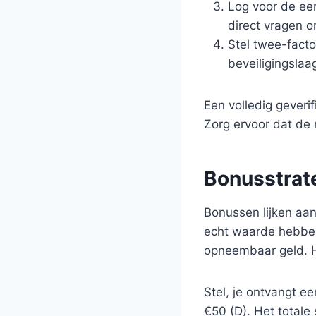
Log voor de eer
direct vragen o
Stel twee-facto
beveiligingslaa
Een volledig geveri
Zorg ervoor dat de
Bonusstrat
Bonussen lijken aa
echt waarde hebben
opneembaar geld. H
Stel, je ontvangt e
€50 (D). Het totale