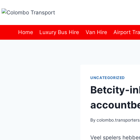
Skip
to
content
Home
Luxury Bus Hire
Van Hire
Airport Tr
UNCATEGORIZED
Betcity-i
accountb
By
colombo.transporters
Veel spelers hebbe