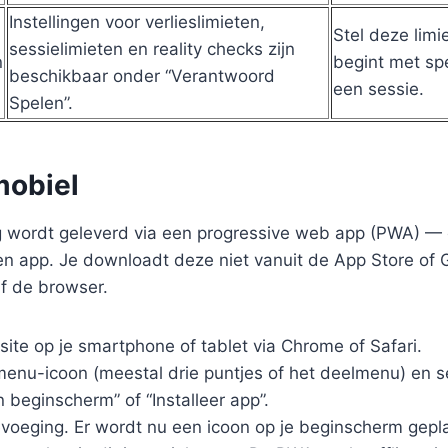
Instellingen voor verlieslimieten,
Stel deze limi
sessielimieten en reality checks zijn
n
begint met spe
beschikbaar onder “Verantwoord
een sessie.
Spelen”.
mobiel
g wordt geleverd via een progressive web app (PWA) —
en app. Je downloadt deze niet vanuit de App Store of 
f de browser.
te op je smartphone of tablet via Chrome of Safari.
menu-icoon (meestal drie puntjes of het deelmenu) en s
beginscherm” of “Installeer app”.
voeging. Er wordt nu een icoon op je beginscherm gepla