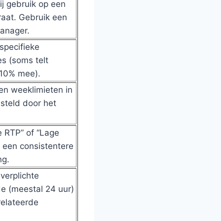
bij gebruik op een
aat. Gebruik een
anager.
 specifieke
es (soms telt
 10% mee).
en weeklimieten in
steld door het
e RTP” of “Lage
r een consistentere
ng.
verplichte
de (meestal 24 uur)
elateerde