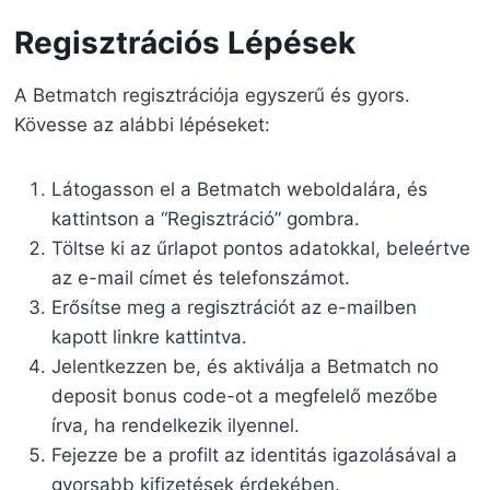
Regisztrációs Lépések
A Betmatch regisztrációja egyszerű és gyors.
Kövesse az alábbi lépéseket:
Látogasson el a Betmatch weboldalára, és
kattintson a “Regisztráció” gombra.
Töltse ki az űrlapot pontos adatokkal, beleértve
az e-mail címet és telefonszámot.
Erősítse meg a regisztrációt az e-mailben
kapott linkre kattintva.
Jelentkezzen be, és aktiválja a Betmatch no
deposit bonus code-ot a megfelelő mezőbe
írva, ha rendelkezik ilyennel.
Fejezze be a profilt az identitás igazolásával a
gyorsabb kifizetések érdekében.