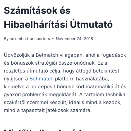
Számítások és
Hibaelhárítási Útmutató
By
colombo.transporters
November 24, 2018
Üdvözöljük a Betmatch világában, ahol a fogadások
és bónuszok stratégiái összefonódnak. Ez a
részletes útmutató célja, hogy átfogó betekintést
nyújtson a
Bet match
platform használatába,
kiemelve a no deposit bónusz kód matematikáját és
gyakori problémák megoldását. A tartalom technikai
szakértői szemmel készült, ideális mind a kezdők,
mind a tapasztalt játékosok számára.