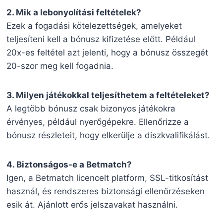
2. Mik a lebonyolítási feltételek?
Ezek a fogadási kötelezettségek, amelyeket
teljesíteni kell a bónusz kifizetése előtt. Például
20x-es feltétel azt jelenti, hogy a bónusz összegét
20-szor meg kell fogadnia.
3. Milyen játékokkal teljesíthetem a feltételeket?
A legtöbb bónusz csak bizonyos játékokra
érvényes, például nyerőgépekre. Ellenőrizze a
bónusz részleteit, hogy elkerülje a diszkvalifikálást.
4. Biztonságos-e a Betmatch?
Igen, a Betmatch licencelt platform, SSL-titkosítást
használ, és rendszeres biztonsági ellenőrzéseken
esik át. Ajánlott erős jelszavakat használni.