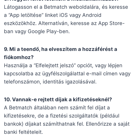
Látogasson el a Betmatch weboldalára, és keresse
a “App letöltése” linket iOS vagy Android
eszközökhöz. Alternatíván, keresse az App Store-
ban vagy Google Play-ben.
9. Mi a teendő, ha elveszítem a hozzáférést a
fiókomhoz?
Használja a “Elfelejtett jelszó” opciót, vagy lépjen
kapcsolatba az ügyfélszolgálattal e-mail címen vagy
telefonszámon, identitás igazolásával.
10. Vannak-e rejtett díjak a kifizetéseknél?
A Betmatch általában nem számít fel díjat a
kifizetésekre, de a fizetési szolgáltatók (például
bankok) díjakat számíthatnak fel. Ellenőrizze a saját
banki feltételeit.