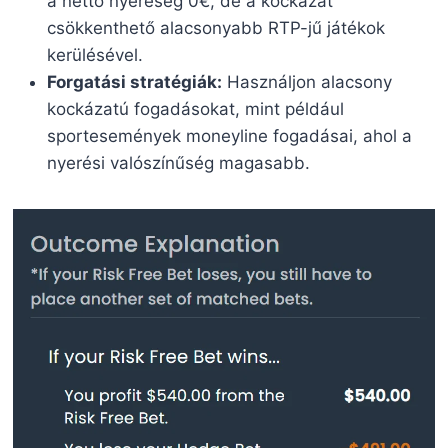
a nettó nyereség 0€, de a kockázat
csökkenthető alacsonyabb RTP-jű játékok
kerülésével.
Forgatási stratégiák:
Használjon alacsony
kockázatú fogadásokat, mint például
sportesemények moneyline fogadásai, ahol a
nyerési valószínűség magasabb.