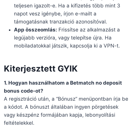
teljesen igazolt-e. Ha a kifizetés több mint 3
napot vesz igénybe, írjon e-mailt a
támogatásnak tranzakció azonosítóval.
App összeomlás:
Frissítse az alkalmazást a
legújabb verzióra, vagy telepítse újra. Ha
mobiladatokkal játszik, kapcsolja ki a VPN-t.
Kiterjesztett GYIK
1. Hogyan használhatom a Betmatch no deposit
bonus code-ot?
A regisztráció után, a “Bónusz” menüpontban írja be
a kódot. A bónuszt általában ingyen pörgetések
vagy készpénz formájában kapja, lebonyolítási
feltételekkel.