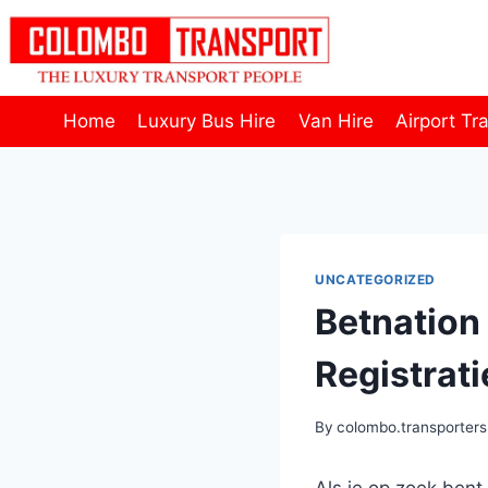
Skip
to
content
Home
Luxury Bus Hire
Van Hire
Airport Tr
UNCATEGORIZED
Betnation
Registrati
By
colombo.transporters
Als je op zoek ben