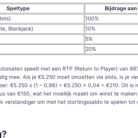
Speltype
Bijdrage aa
lots)
100%
te, Blackjack)
10%
s
5%
20%
automaten speelt met een RTP (Return to Player) van 96%
edig mee. Als je €5.250 moet omzetten via slots, is je ve
eer: €5.250 x (1 – 0,96) = €5.250 x 0,04 = €210. Dit is 
nus van €150, wat het moeilijk maakt om winst te maken
ak verstandiger om met het stortingssaldo te spelen tot 
g?