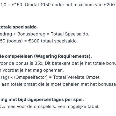
1,0 = €150. Omdat €150 onder het maximum van €200 bli
totale speelsaldo.
bedrag + Bonusbedrag = Totaal Speelsaldo.
150 (bonus) = €300 totaal speelsaldo.
 de omspeleisen (Wagering Requirements).
voor de bonus is 35x. Dit betekent dat je het totale bo
n voordat je het mag opnemen.
rag) x (Omspeelfactor) = Totaal Vereiste Omzet.
 aan totale omzet die je moet behalen met het bonussa
ing met bijdragepercentages per spel.
100% mee voor de omspeleis. Een mogelijke tabel: