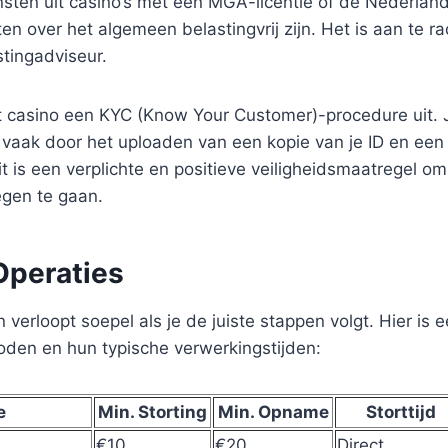
insten uit casino’s met een MGA-licentie of de Nederland
n over het algemeen belastingvrij zijn. Het is aan te ra
stingadviseur.
 casino een KYC (Know Your Customer)-procedure uit. Je
, vaak door het uploaden van een kopie van je ID en een
it is een verplichte en positieve veiligheidsmaatregel o
tegen te gaan.
Operaties
verloopt soepel als je de juiste stappen volgt. Hier is 
oden en hun typische verwerkingstijden:
e
Min. Storting
Min. Opname
Storttijd
€10
€20
Direct