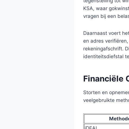
tegenstelling tot w
KSA, waar gokwinste
vragen bij een bela
Daarnaast voert het
en adres verifiëren
rekeningafschrift. D
identiteitsdiefstal 
Financiële 
Storten en opnemen 
veelgebruikte meth
Method
iDEAL