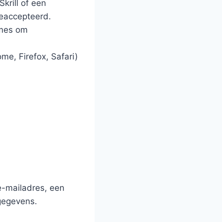
krill of een
geaccepteerd.
ames om
me, Firefox, Safari)
 e-mailadres, een
gegevens.