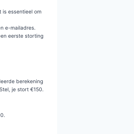
 is essentieel om
en e-mailadres.
en eerste storting
lleerde berekening
el, je stort €150.
00.