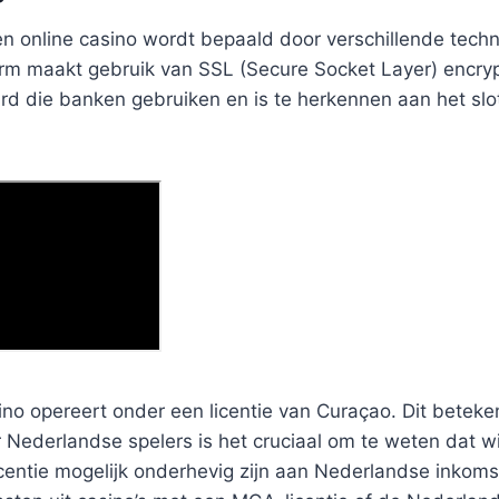
en online casino wordt bepaald door verschillende techn
orm maakt gebruik van SSL (Secure Socket Layer) encrypt
rd die banken gebruiken en is te herkennen aan het slo
no opereert onder een licentie van Curaçao. Dit beteken
 Nederlandse spelers is het cruciaal om te weten dat wi
entie mogelijk onderhevig zijn aan Nederlandse inkomst