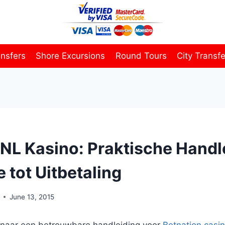
ansfers
Shore Excursions
Round Tours
City Transf
 NL Kasino: Praktische Handl
e tot Uitbetaling
June 13, 2015
t naar een betrouwbare handleiding voor
Betnation casi