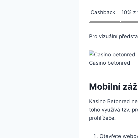
Cashback
10% z 
Pro vizuální předsta
Casino betonred
Mobilní záž
Kasino Betonred nev
toho využívá tzv. p
prohlížeče.
Otevřete webov