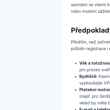
seznámí se všemi kl
nebo mobilní zážit
Předpoklad
Předtím, než začnete
průběh registrace i
Věk a totožnos
pro proces ověř
Bydliště:
Kasino
vyzkoušejte VP
Platební meto
(např. pro Skri
vklad by měla b
E-mail a telefo