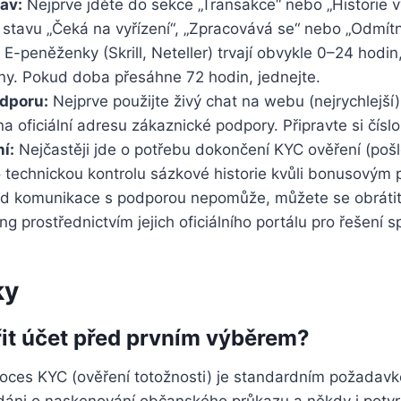
tav:
Nejprve jděte do sekce „Transakce“ nebo „Historie v
 stavu „Čeká na vyřízení“, „Zpracovává se“ nebo „Odmítn
:
E-peněženky (Skrill, Neteller) trvají obvykle 0–24 hodi
ny. Pokud doba přesáhne 72 hodin, jednejte.
odporu:
Nejprve použijte živý chat na webu (nejrychlejší)
na oficiální adresu zákaznické podpory. Připravte si čísl
í:
Nejčastěji jde o potřebu dokončení KYC ověření (pošl
 o technickou kontrolu sázkové historie kvůli bonusový
 komunikace s podporou nepomůže, můžete se obrátit n
 prostřednictvím jejich oficiálního portálu pro řešení s
ky
řit účet před prvním výběrem?
roces KYC (ověření totožnosti) je standardním požadav
áni o naskenování občanského průkazu a někdy i potvrz