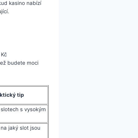
kud kasino nabízí
ící.
 Kč
než budete moci
ktický tip
 slotech s vysokým
 na jaký slot jsou