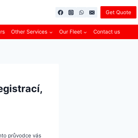
Get Quote
ers
Other Services
Our Fleet
Contact us
gistrací,
ento průvodce vás