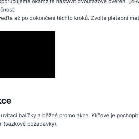
doporučujeme okamžitě nastavit dvoufázové ověření (2FA
ečnost.
veďte až po dokončení těchto kroků. Zvolte platební me
kce
 uvítací balíčky a běžné promo akce. Klíčové je pochopit
er (sázkové požadavky).