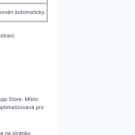
ivován automaticky.
straci.
App Store. Místo
optimalizovaná pro
te na stránku