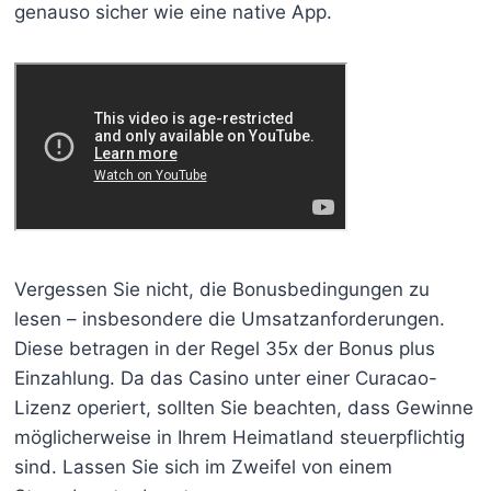
genauso sicher wie eine native App.
Vergessen Sie nicht, die Bonusbedingungen zu
lesen – insbesondere die Umsatzanforderungen.
Diese betragen in der Regel 35x der Bonus plus
Einzahlung. Da das Casino unter einer Curacao-
Lizenz operiert, sollten Sie beachten, dass Gewinne
möglicherweise in Ihrem Heimatland steuerpflichtig
sind. Lassen Sie sich im Zweifel von einem