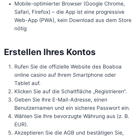
Mobile-optimierter Browser (Google Chrome,
Safari, Firefox) – die App ist eine progressive
Web-App (PWA), kein Download aus dem Store
nötig
Erstellen Ihres Kontos
Rufen Sie die offizielle Website des Boaboa
online casino auf Ihrem Smartphone oder
Tablet auf.
Klicken Sie auf die Schaltfläche „Registrieren“.
Geben Sie Ihre E-Mail-Adresse, einen
Benutzernamen und ein sicheres Passwort ein.
Wählen Sie Ihre bevorzugte Währung aus (z. B.
EUR).
Akzeptieren Sie die AGB und bestätigen Sie,