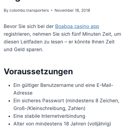
By
colombo.transporters
November 18, 2018
Bevor Sie sich bei der
Boaboa casino app
registrieren, nehmen Sie sich fünf Minuten Zeit, um
diesen Leitfaden zu lesen – er könnte Ihnen Zeit
und Geld sparen.
Voraussetzungen
Ein gültiger Benutzername und eine E-Mail-
Adresse
Ein sicheres Passwort (mindestens 8 Zeichen,
Groß-/Kleinschreibung, Zahlen)
Eine stabile Internetverbindung
Alter von mindestens 18 Jahren (volljährig)