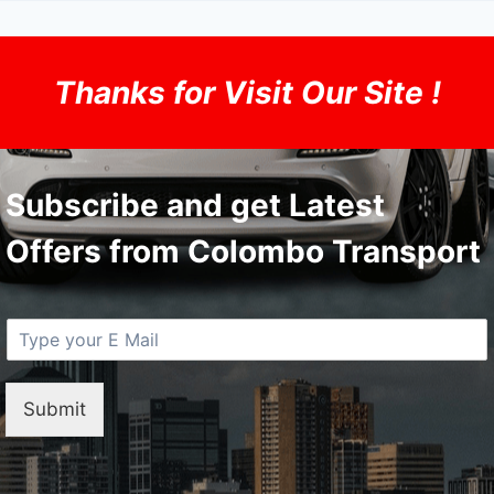
Thanks for Visit Our Site !
Subscribe and get Latest
Offers from Colombo Transport
E
M
a
i
Submit
l
*