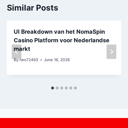
Similar Posts
UI Breakdown van het NomaSpin
Casino Platform voor Nederlandse
markt
By
neo72463
June 16, 2026