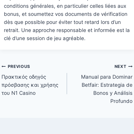
conditions générales, en particulier celles liées aux
bonus, et soumettez vos documents de vérification
dès que possible pour éviter tout retard lors d’un
retrait. Une approche responsable et informée est la
clé d’une session de jeu agréable.
Post
PREVIOUS
NEXT
Πρακτικός οδηγός
Manual para Dominar
navigation
πρόσβασης και χρήσης
Betfair: Estrategia de
του N1 Casino
Bonos y Análisis
Profundo