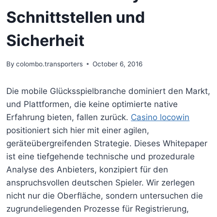
Schnittstellen und
Sicherheit
By
colombo.transporters
October 6, 2016
Die mobile Glücksspielbranche dominiert den Markt,
und Plattformen, die keine optimierte native
Erfahrung bieten, fallen zurück.
Casino locowin
positioniert sich hier mit einer agilen,
geräteübergreifenden Strategie. Dieses Whitepaper
ist eine tiefgehende technische und prozedurale
Analyse des Anbieters, konzipiert für den
anspruchsvollen deutschen Spieler. Wir zerlegen
nicht nur die Oberfläche, sondern untersuchen die
zugrundeliegenden Prozesse für Registrierung,