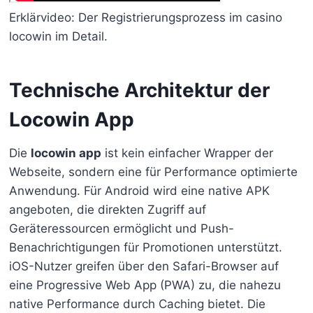
Erklärvideo: Der Registrierungsprozess im casino
locowin im Detail.
Technische Architektur der
Locowin App
Die
locowin app
ist kein einfacher Wrapper der
Webseite, sondern eine für Performance optimierte
Anwendung. Für Android wird eine native APK
angeboten, die direkten Zugriff auf
Geräteressourcen ermöglicht und Push-
Benachrichtigungen für Promotionen unterstützt.
iOS-Nutzer greifen über den Safari-Browser auf
eine Progressive Web App (PWA) zu, die nahezu
native Performance durch Caching bietet. Die