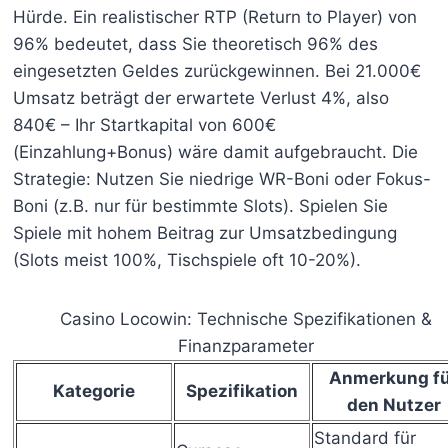
Hürde. Ein realistischer RTP (Return to Player) von
96% bedeutet, dass Sie theoretisch 96% des
eingesetzten Geldes zurückgewinnen. Bei 21.000€
Umsatz beträgt der erwartete Verlust 4%, also
840€ – Ihr Startkapital von 600€
(Einzahlung+Bonus) wäre damit aufgebraucht. Die
Strategie: Nutzen Sie niedrige WR-Boni oder Fokus-
Boni (z.B. nur für bestimmte Slots). Spielen Sie
Spiele mit hohem Beitrag zur Umsatzbedingung
(Slots meist 100%, Tischspiele oft 10-20%).
Casino Locowin: Technische Spezifikationen &
Finanzparameter
Anmerkung f
Kategorie
Spezifikation
den Nutzer
Standard für