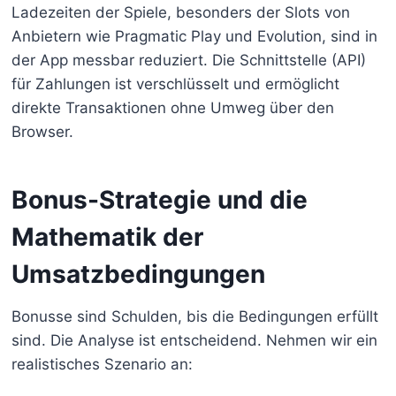
Ladezeiten der Spiele, besonders der Slots von
Anbietern wie Pragmatic Play und Evolution, sind in
der App messbar reduziert. Die Schnittstelle (API)
für Zahlungen ist verschlüsselt und ermöglicht
direkte Transaktionen ohne Umweg über den
Browser.
Bonus-Strategie und die
Mathematik der
Umsatzbedingungen
Bonusse sind Schulden, bis die Bedingungen erfüllt
sind. Die Analyse ist entscheidend. Nehmen wir ein
realistisches Szenario an: