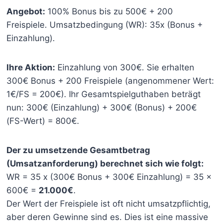
Angebot:
100% Bonus bis zu 500€ + 200
Freispiele. Umsatzbedingung (WR): 35x (Bonus +
Einzahlung).
Ihre Aktion:
Einzahlung von 300€. Sie erhalten
300€ Bonus + 200 Freispiele (angenommener Wert:
1€/FS = 200€). Ihr Gesamtspielguthaben beträgt
nun: 300€ (Einzahlung) + 300€ (Bonus) + 200€
(FS-Wert) = 800€.
Der zu umsetzende Gesamtbetrag
(Umsatzanforderung) berechnet sich wie folgt:
WR = 35 x (300€ Bonus + 300€ Einzahlung) = 35 x
600€ =
21.000€
.
Der Wert der Freispiele ist oft nicht umsatzpflichtig,
aber deren Gewinne sind es. Dies ist eine massive