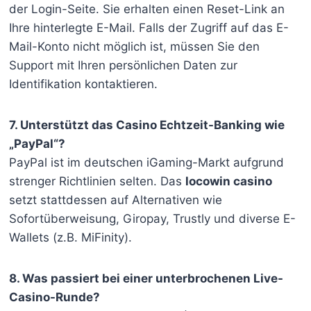
der Login-Seite. Sie erhalten einen Reset-Link an
Ihre hinterlegte E-Mail. Falls der Zugriff auf das E-
Mail-Konto nicht möglich ist, müssen Sie den
Support mit Ihren persönlichen Daten zur
Identifikation kontaktieren.
7. Unterstützt das Casino Echtzeit-Banking wie
„PayPal“?
PayPal ist im deutschen iGaming-Markt aufgrund
strenger Richtlinien selten. Das
locowin casino
setzt stattdessen auf Alternativen wie
Sofortüberweisung, Giropay, Trustly und diverse E-
Wallets (z.B. MiFinity).
8. Was passiert bei einer unterbrochenen Live-
Casino-Runde?