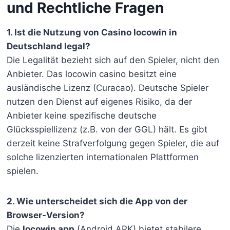
und Rechtliche Fragen
1. Ist die Nutzung von Casino locowin in
Deutschland legal?
Die Legalität bezieht sich auf den Spieler, nicht den
Anbieter. Das locowin casino besitzt eine
ausländische Lizenz (Curacao). Deutsche Spieler
nutzen den Dienst auf eigenes Risiko, da der
Anbieter keine spezifische deutsche
Glücksspiellizenz (z.B. von der GGL) hält. Es gibt
derzeit keine Strafverfolgung gegen Spieler, die auf
solche lizenzierten internationalen Plattformen
spielen.
2. Wie unterscheidet sich die App von der
Browser-Version?
Die
locowin app
(Android APK) bietet stabilere