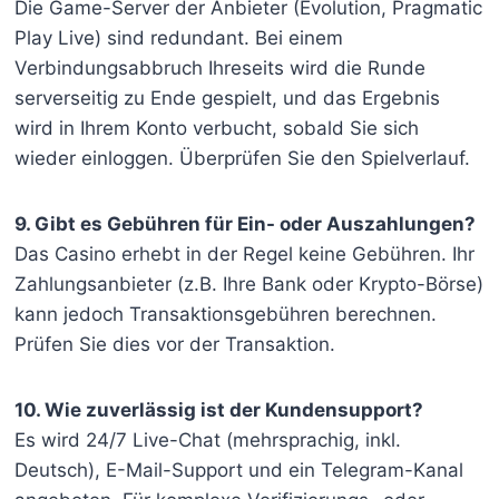
Die Game-Server der Anbieter (Evolution, Pragmatic
Play Live) sind redundant. Bei einem
Verbindungsabbruch Ihreseits wird die Runde
serverseitig zu Ende gespielt, und das Ergebnis
wird in Ihrem Konto verbucht, sobald Sie sich
wieder einloggen. Überprüfen Sie den Spielverlauf.
9. Gibt es Gebühren für Ein- oder Auszahlungen?
Das Casino erhebt in der Regel keine Gebühren. Ihr
Zahlungsanbieter (z.B. Ihre Bank oder Krypto-Börse)
kann jedoch Transaktionsgebühren berechnen.
Prüfen Sie dies vor der Transaktion.
10. Wie zuverlässig ist der Kundensupport?
Es wird 24/7 Live-Chat (mehrsprachig, inkl.
Deutsch), E-Mail-Support und ein Telegram-Kanal