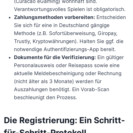
(Curacao eGaming) wohnhaft sind.
Verantwortungsvolles Spielen ist obligatorisch.
Zahlungsmethoden vorbereiten:
Entscheiden
Sie sich für eine in Deutschland gängige
Methode (z.B. Sofortüberweisung, Giropay,
Trustly, Kryptowährungen). Halten Sie ggf. die
notwendige Authentifizierungs-App bereit.
Dokumente für die Verifizierung:
Ein gültiger
Personalausweis oder Reisepass sowie eine
aktuelle Meldebescheinigung oder Rechnung
(nicht älter als 3 Monate) werden für
Auszahlungen benötigt. Ein Vorab-Scan
beschleunigt den Prozess.
Die Registrierung: Ein Schritt-
für-Schritt-Protokoll