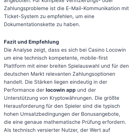
angeboten. Für komplexe Verifizierungs- oder
Zahlungsprobleme ist die E-Mail-Kommunikation mit
Ticket-System zu empfehlen, um eine
Dokumentationskette zu haben.
Fazit und Empfehlung
Die Analyse zeigt, dass es sich bei Casino Locowin
um eine technisch kompetente, mobile-first
Plattform mit einer breiten Spielauswahl und für den
deutschen Markt relevanten Zahlungsoptionen
handelt. Die Stärken liegen eindeutig in der
Performance der
locowin app
und der
Unterstützung von Kryptowährungen. Die größte
Herausforderung für den Spieler sind die typisch
hohen Umsatzbedingungen der Bonusangebote,
die eine genaue mathematische Prüfung erfordern.
Als technisch versierter Nutzer, der Wert auf