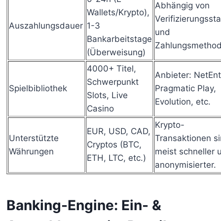
Abhängig von
Wallets/Krypto),
Verifizierungsst
Auszahlungsdauer
1-3
und
Bankarbeitstage
Zahlungsmethod
(Überweisung)
4000+ Titel,
Anbieter: NetEnt
Schwerpunkt
Spielbibliothek
Pragmatic Play,
Slots, Live
Evolution, etc.
Casino
Krypto-
EUR, USD, CAD,
Unterstützte
Transaktionen s
Cryptos (BTC,
Währungen
meist schneller 
ETH, LTC, etc.)
anonymisierter.
Banking-Engine: Ein- &