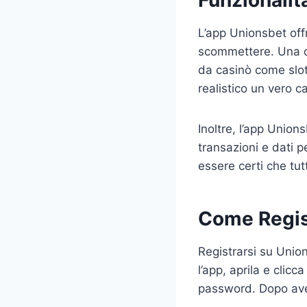
L’app Unionsbet off
scommettere. Una de
da casinò come slot
realistico un vero ca
Inoltre, l’app Unio
transazioni e dati p
essere certi che tut
Come Regist
Registrarsi su Union
l’app, aprila e clicc
password. Dopo aver 