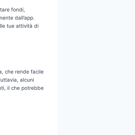
tare fondi,
mente dall’app.
le tue attività di
a, che rende facile
uttavia, alcuni
i, il che potrebbe