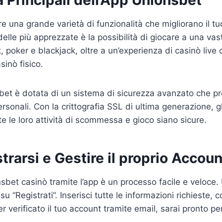
re una grande varietà di funzionalità che migliorano il t
lle più apprezzate è la possibilità di giocare a una va
, poker e blackjack, oltre a un’experienza di casinò live
sinò fisico.
nsbet è dotata di un sistema di sicurezza avanzato che pr
ersonali. Con la crittografia SSL di ultima generazione, g
te le loro attività di scommessa e gioco siano sicure.
rarsi e Gestire il proprio Accoun
sbet casinò tramite l’app è un processo facile e veloce. 
a su “Registrati”. Inserisci tutte le informazioni richieste
verificato il tuo account tramite email, sarai pronto per