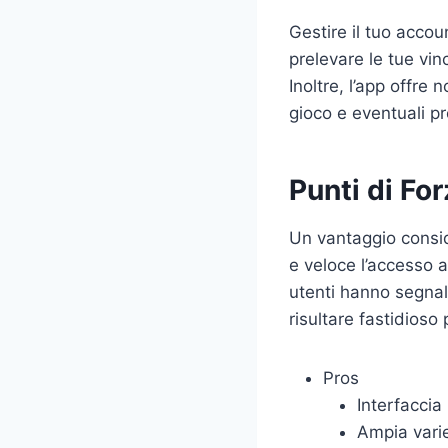
Gestire il tuo accou
prelevare le tue vin
Inoltre, l’app offre 
gioco e eventuali pr
Punti di Fo
Un vantaggio conside
e veloce l’accesso a
utenti hanno segnal
risultare fastidioso
Pros
Interfaccia
Ampia varie