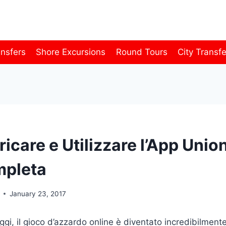
ansfers
Shore Excursions
Round Tours
City Transf
care e Utilizzare l’App Unio
mpleta
January 23, 2017
 oggi, il gioco d’azzardo online è diventato incredibilment