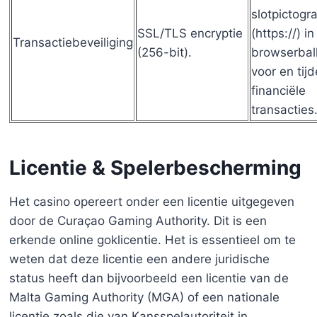
slotpictogr
SSL/TLS encryptie
(https://) in
Transactiebeveiliging
(256-bit).
browserbal
voor en tij
financiële
transacties
Licentie & Spelerbescherming
Het casino opereert onder een licentie uitgegeven
door de Curaçao Gaming Authority. Dit is een
erkende online goklicentie. Het is essentieel om te
weten dat deze licentie een andere juridische
status heeft dan bijvoorbeeld een licentie van de
Malta Gaming Authority (MGA) of een nationale
licentie zoals die van Kansspelautoriteit in