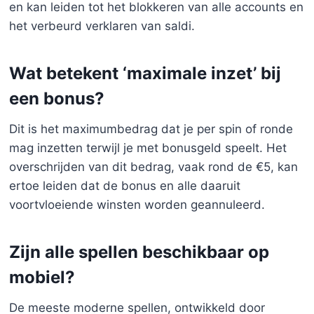
en kan leiden tot het blokkeren van alle accounts en
het verbeurd verklaren van saldi.
Wat betekent ‘maximale inzet’ bij
een bonus?
Dit is het maximumbedrag dat je per spin of ronde
mag inzetten terwijl je met bonusgeld speelt. Het
overschrijden van dit bedrag, vaak rond de €5, kan
ertoe leiden dat de bonus en alle daaruit
voortvloeiende winsten worden geannuleerd.
Zijn alle spellen beschikbaar op
mobiel?
De meeste moderne spellen, ontwikkeld door