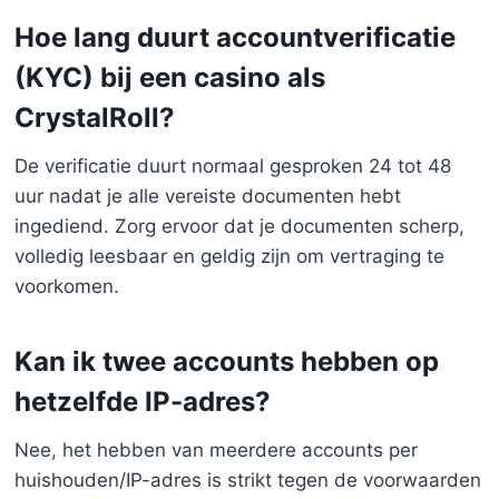
Hoe lang duurt accountverificatie
(KYC) bij een casino als
CrystalRoll?
De verificatie duurt normaal gesproken 24 tot 48
uur nadat je alle vereiste documenten hebt
ingediend. Zorg ervoor dat je documenten scherp,
volledig leesbaar en geldig zijn om vertraging te
voorkomen.
Kan ik twee accounts hebben op
hetzelfde IP-adres?
Nee, het hebben van meerdere accounts per
huishouden/IP-adres is strikt tegen de voorwaarden