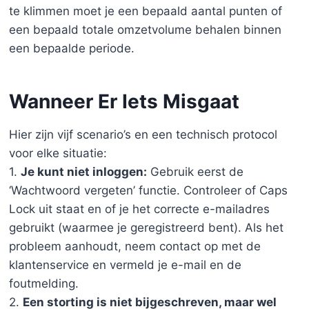
te klimmen moet je een bepaald aantal punten of
een bepaald totale omzetvolume behalen binnen
een bepaalde periode.
Wanneer Er Iets Misgaat
Hier zijn vijf scenario’s en een technisch protocol
voor elke situatie:
1.
Je kunt niet inloggen:
Gebruik eerst de
‘Wachtwoord vergeten’ functie. Controleer of Caps
Lock uit staat en of je het correcte e-mailadres
gebruikt (waarmee je geregistreerd bent). Als het
probleem aanhoudt, neem contact op met de
klantenservice en vermeld je e-mail en de
foutmelding.
2.
Een storting is niet bijgeschreven, maar wel