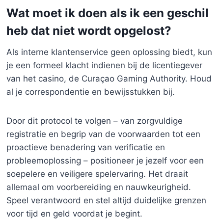
Wat moet ik doen als ik een geschil
heb dat niet wordt opgelost?
Als interne klantenservice geen oplossing biedt, kun
je een formeel klacht indienen bij de licentiegever
van het casino, de Curaçao Gaming Authority. Houd
al je correspondentie en bewijsstukken bij.
Door dit protocol te volgen – van zorgvuldige
registratie en begrip van de voorwaarden tot een
proactieve benadering van verificatie en
probleemoplossing – positioneer je jezelf voor een
soepelere en veiligere spelervaring. Het draait
allemaal om voorbereiding en nauwkeurigheid.
Speel verantwoord en stel altijd duidelijke grenzen
voor tijd en geld voordat je begint.