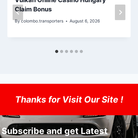
Claim Bonus
By
colombo.transporters
August 6, 2026
Thanks for Visit Our Site !
Subscribe and get Latest