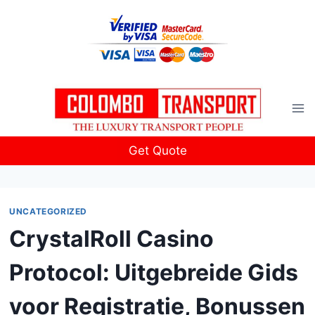
Skip
to
content
Get Quote
UNCATEGORIZED
CrystalRoll Casino
Protocol: Uitgebreide Gids
voor Registratie, Bonussen