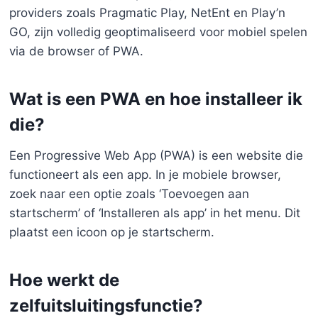
providers zoals Pragmatic Play, NetEnt en Play’n
GO, zijn volledig geoptimaliseerd voor mobiel spelen
via de browser of PWA.
Wat is een PWA en hoe installeer ik
die?
Een Progressive Web App (PWA) is een website die
functioneert als een app. In je mobiele browser,
zoek naar een optie zoals ‘Toevoegen aan
startscherm’ of ‘Installeren als app’ in het menu. Dit
plaatst een icoon op je startscherm.
Hoe werkt de
zelfuitsluitingsfunctie?