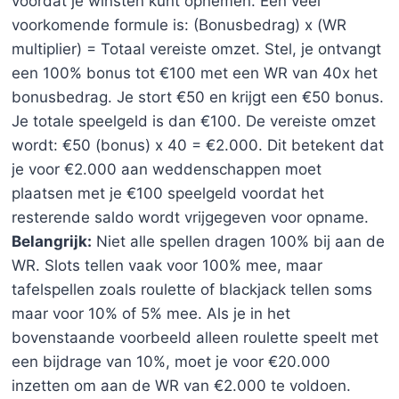
voordat je winsten kunt opnemen. Een veel
voorkomende formule is: (Bonusbedrag) x (WR
multiplier) = Totaal vereiste omzet. Stel, je ontvangt
een 100% bonus tot €100 met een WR van 40x het
bonusbedrag. Je stort €50 en krijgt een €50 bonus.
Je totale speelgeld is dan €100. De vereiste omzet
wordt: €50 (bonus) x 40 = €2.000. Dit betekent dat
je voor €2.000 aan weddenschappen moet
plaatsen met je €100 speelgeld voordat het
resterende saldo wordt vrijgegeven voor opname.
Belangrijk:
Niet alle spellen dragen 100% bij aan de
WR. Slots tellen vaak voor 100% mee, maar
tafelspellen zoals roulette of blackjack tellen soms
maar voor 10% of 5% mee. Als je in het
bovenstaande voorbeeld alleen roulette speelt met
een bijdrage van 10%, moet je voor €20.000
inzetten om aan de WR van €2.000 te voldoen.