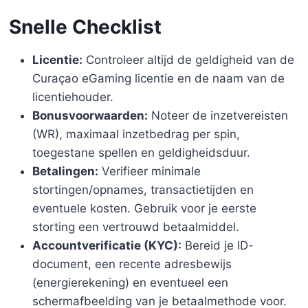
Snelle Checklist
Licentie:
Controleer altijd de geldigheid van de
Curaçao eGaming licentie en de naam van de
licentiehouder.
Bonusvoorwaarden:
Noteer de inzetvereisten
(WR), maximaal inzetbedrag per spin,
toegestane spellen en geldigheidsduur.
Betalingen:
Verifieer minimale
stortingen/opnames, transactietijden en
eventuele kosten. Gebruik voor je eerste
storting een vertrouwd betaalmiddel.
Accountverificatie (KYC):
Bereid je ID-
document, een recente adresbewijs
(energierekening) en eventueel een
schermafbeelding van je betaalmethode voor.