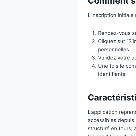
Comment s’
L’inscription initial
Rendez-vous sur
Cliquez sur “S’
personnelles.
Validez votre ad
Une fois le com
identifiants.
Caractérist
L’application reprend
accessibles depuis 
structuré en tours, 