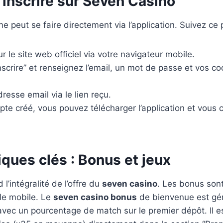
inscrire sur Seven Casino
e ne peut se faire directement via l’application. Suivez ce
 le site web officiel via votre navigateur mobile.
inscrire” et renseignez l’email, un mot de passe et vos 
resse email via le lien reçu.
pte créé, vous pouvez télécharger l’application et vous
iques clés : Bonus et jeux
 l’intégralité de l’offre du
seven casino
. Les bonus son
le mobile. Le
seven casino bonus
de bienvenue est gé
avec un pourcentage de match sur le premier dépôt. Il es