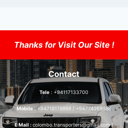
Thanks for Visit Our Site !
Contact
Tele
: +94117133700
Mobile
:
+94718178888 / +94774268888
E Mail :
colombo.transporters@gmail.com /