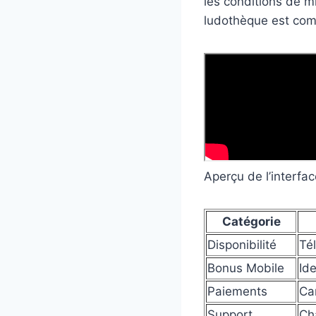
les conditions de m
ludothèque est comp
Aperçu de l’interfa
Catégorie
Disponibilité
Té
Bonus Mobile
Id
Paiements
Car
Support
Cha