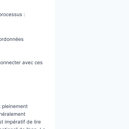
 processus :
coordonnées
 connecter avec ces
t pleinement
néralement
t impératif de lire