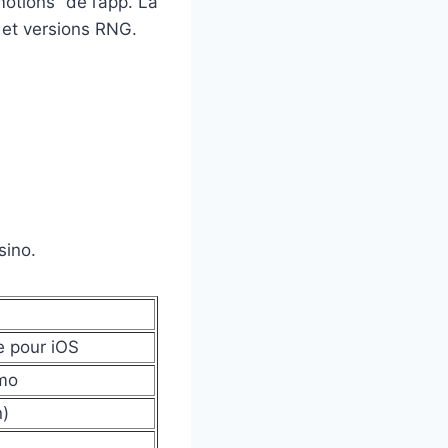
otions” de l’app. La
 et versions RNG.
sino.
e pour iOS
omo
n)