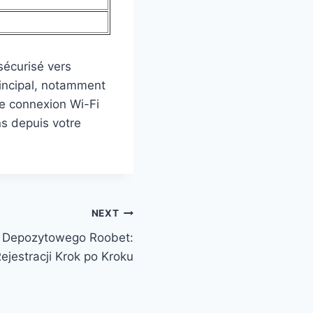
sécurisé vers
principal, notamment
ne connexion Wi-Fi
ns depuis votre
NEXT
u Depozytowego Roobet:
jestracji Krok po Kroku