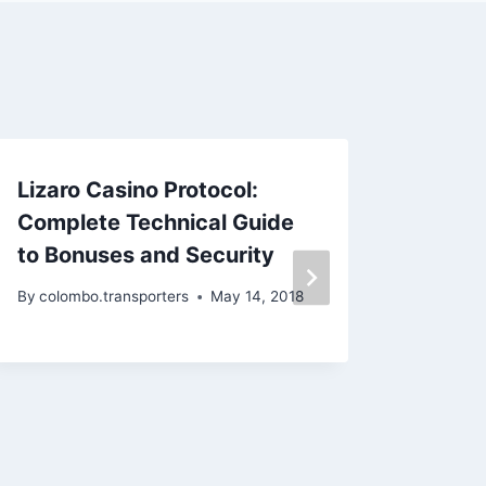
Lizaro Casino Protocol:
La Gu
Complete Technical Guide
Bonan
to Bonuses and Security
Matem
Soluc
By
colombo.transporters
May 14, 2018
By
colom
Septemb