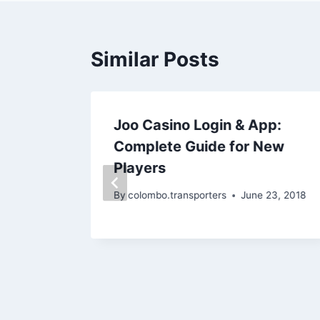
Similar Posts
ino
Joo Casino Login & App:
tik –
Complete Guide for New
-tips
Players
By
colombo.transporters
June 23, 2018