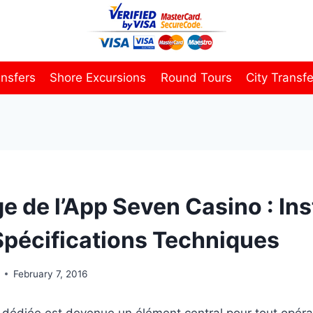
ansfers
Shore Excursions
Round Tours
City Transf
 de l’App Seven Casino : Inst
Spécifications Techniques
February 7, 2016
e dédiée est devenue un élément central pour tout opéra