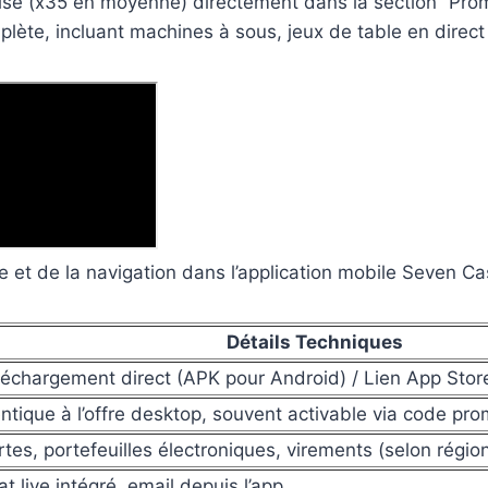
ise (x35 en moyenne) directement dans la section “Prom
lète, incluant machines à sous, jeux de table en direct
ce et de la navigation dans l’application mobile Seven Ca
Détails Techniques
léchargement direct (APK pour Android) / Lien App Stor
entique à l’offre desktop, souvent activable via code pr
tes, portefeuilles électroniques, virements (selon régio
t live intégré, email depuis l’app