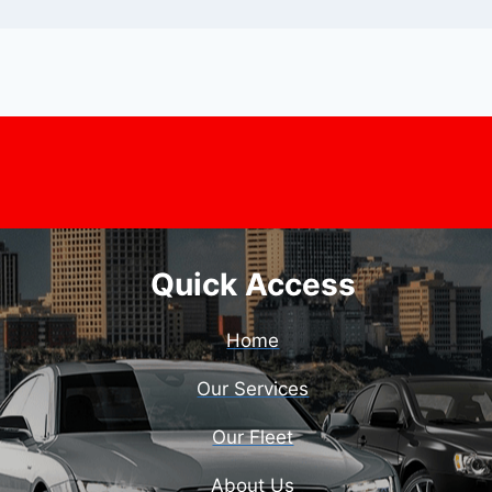
Quick Access
Home
Our Services
Our Fleet
About Us