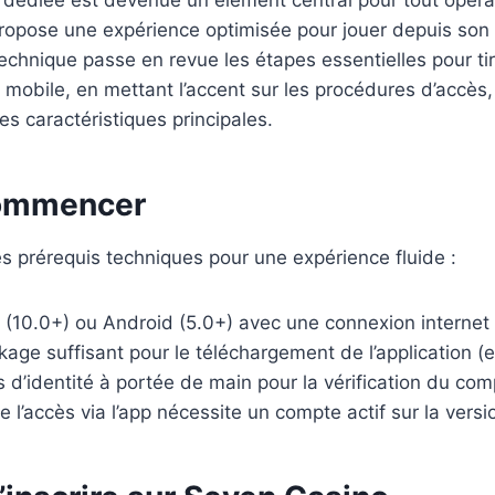
ropose une expérience optimisée pour jouer depuis son
technique passe en revue les étapes essentielles pour ti
 mobile, en mettant l’accent sur les procédures d’accès, 
es caractéristiques principales.
commencer
 prérequis techniques pour une expérience fluide :
 (10.0+) ou Android (5.0+) avec une connexion internet 
age suffisant pour le téléchargement de l’application (
s d’identité à portée de main pour la vérification du com
l’accès via l’app nécessite un compte actif sur la versi