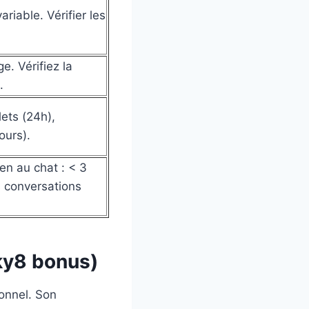
ariable. Vérifier les
e. Vérifiez la
.
lets (24h),
ours).
n au chat : < 3
s conversations
ky8 bonus)
ionnel. Son