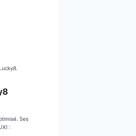
 Lucky8.
y8
ptimisé. Ses
UX) :