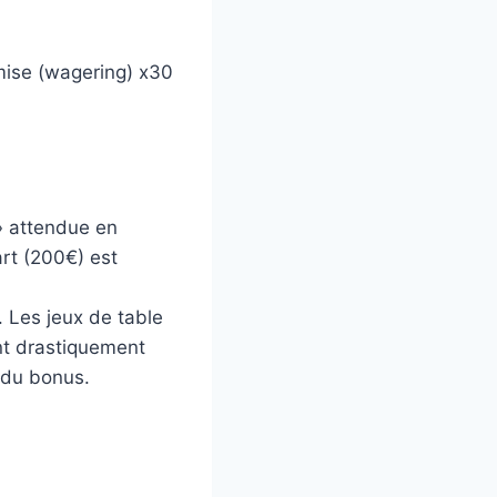
ise (wagering) x30
» attendue en
rt (200€) est
. Les jeux de table
ant drastiquement
 du bonus.