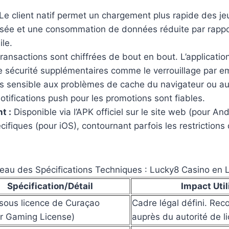
Le client natif permet un chargement plus rapide des je
sée et une consommation de données réduite par rappo
le.
ransactions sont chiffrées de bout en bout. L’applicatio
sécurité supplémentaires comme le verrouillage par emp
 sensible aux problèmes de cache du navigateur ou au
notifications push pour les promotions sont fiables.
t :
Disponible via l’APK officiel sur le site web (pour An
cifiques (pour iOS), contournant parfois les restrictions
eau des Spécifications Techniques : Lucky8 Casino en 
Spécification/Détail
Impact Util
sous licence de Curaçao
Cadre légal défini. Rec
r Gaming License)
auprès du autorité de l