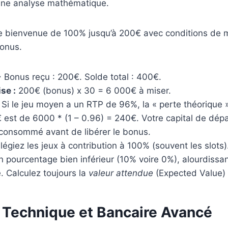
t une analyse mathématique.
 bienvenue de 100% jusqu’à 200€ avec conditions de m
bonus.
Bonus reçu : 200€. Solde total : 400€.
se :
200€ (bonus) x 30 = 6 000€ à miser.
Si le jeu moyen a un RTP de 96%, la « perte théorique 
est de 6000 * (1 – 0.96) = 240€. Votre capital de dépa
consommé avant de libérer le bonus.
ilégiez les jeux à contribution à 100% (souvent les slots)
n pourcentage bien inférieur (10% voire 0%), alourdiss
e. Calculez toujours la
valeur attendue
(Expected Value)
Technique et Bancaire Avancé