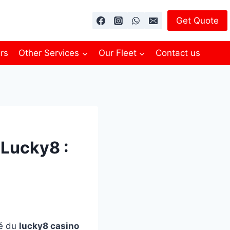
Get Quote
ers
Other Services
Our Fleet
Contact us
 Lucky8 :
hé du
lucky8 casino