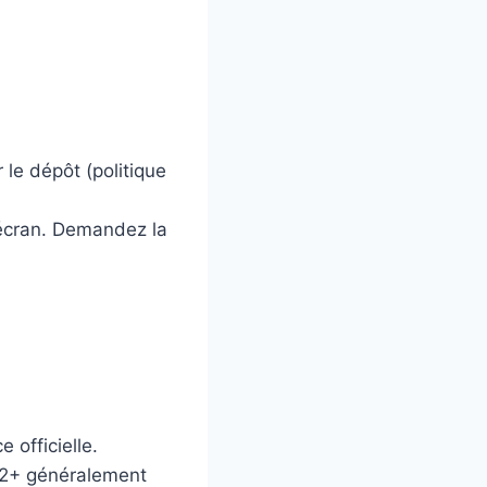
 le dépôt (politique
’écran. Demandez la
 officielle.
 12+ généralement