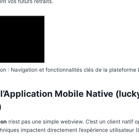
t vos futurs retraits.
on : Navigation et fonctionnalités clés de la plateforme
l’Application Mobile Native (luck
)
ion
n’est pas une simple webview. C’est un client natif o
hniques impactent directement l’expérience utilisateur (