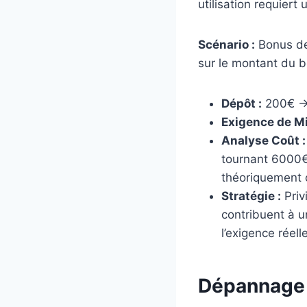
utilisation requier
Scénario :
Bonus de
sur le montant du 
Dépôt :
200€ → 
Exigence de Mi
Analyse Coût :
tournant 6000€ 
théoriquement 
Stratégie :
Priv
contribuent à u
l’exigence réell
Dépannage 