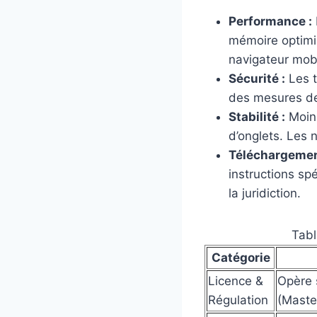
Performance :
mémoire optimi
navigateur mobi
Sécurité :
Les t
des mesures de 
Stabilité :
Moins
d’onglets. Les 
Téléchargemen
instructions spé
la juridiction.
Tabl
Catégorie
Licence &
Opère 
Régulation
(Maste