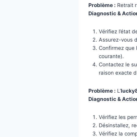
Problème :
Retrait 
Diagnostic & Actio
Vérifiez l’état 
Assurez-vous d’
Confirmez que l
courante).
Contactez le s
raison exacte d
Problème :
L’
lucky8
Diagnostic & Actio
Vérifiez les per
Désinstallez, re
Vérifiez la com