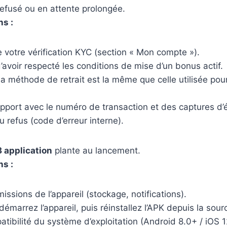
refusé ou en attente prolongée.
ns :
de votre vérification KYC (section « Mon compte »).
avoir respecté les conditions de mise d’un bonus actif.
a méthode de retrait est la même que celle utilisée pour
upport avec le numéro de transaction et des captures d
u refus (code d’erreur interne).
 application
plante au lancement.
ns :
missions de l’appareil (stockage, notifications).
démarrez l’appareil, puis réinstallez l’APK depuis la source
patibilité du système d’exploitation (Android 8.0+ / iOS