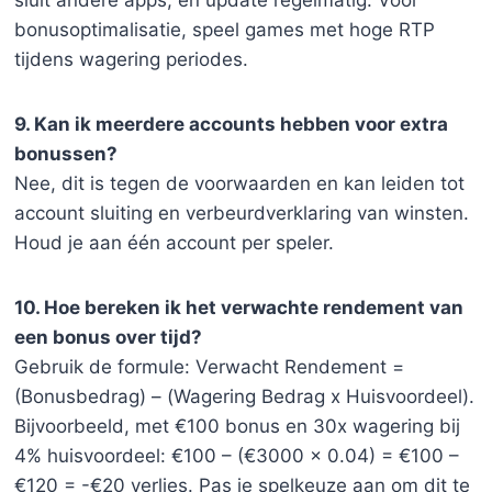
bonusoptimalisatie, speel games met hoge RTP
tijdens wagering periodes.
9. Kan ik meerdere accounts hebben voor extra
bonussen?
Nee, dit is tegen de voorwaarden en kan leiden tot
account sluiting en verbeurdverklaring van winsten.
Houd je aan één account per speler.
10. Hoe bereken ik het verwachte rendement van
een bonus over tijd?
Gebruik de formule: Verwacht Rendement =
(Bonusbedrag) – (Wagering Bedrag x Huisvoordeel).
Bijvoorbeeld, met €100 bonus en 30x wagering bij
4% huisvoordeel: €100 – (€3000 x 0.04) = €100 –
€120 = -€20 verlies. Pas je spelkeuze aan om dit te