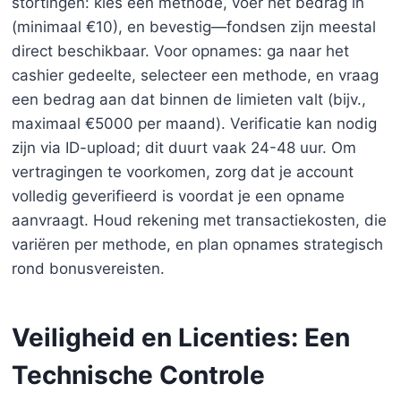
stortingen: kies een methode, voer het bedrag in
(minimaal €10), en bevestig—fondsen zijn meestal
direct beschikbaar. Voor opnames: ga naar het
cashier gedeelte, selecteer een methode, en vraag
een bedrag aan dat binnen de limieten valt (bijv.,
maximaal €5000 per maand). Verificatie kan nodig
zijn via ID-upload; dit duurt vaak 24-48 uur. Om
vertragingen te voorkomen, zorg dat je account
volledig geverifieerd is voordat je een opname
aanvraagt. Houd rekening met transactiekosten, die
variëren per methode, en plan opnames strategisch
rond bonusvereisten.
Veiligheid en Licenties: Een
Technische Controle