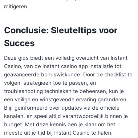
mitigeren.
Conclusie: Sleuteltips voor
Succes
Deze gids biedt een volledig overzicht van Instant
Casino, van de instant casino app installatie tot
geavanceerde bonuswiskunde. Door de checklist te
volgen, strategieën toe te passen, en
troubleshooting technieken te beheersen, kun je
een veilige en winstgevende ervaring garanderen.
Blijf geïnformeerd over updates via de officiële
kanalen, en speel altijd verantwoordelijk binnen je
budget. Met deze kennis ben je klaar om het
meeste uit je tijd bij Instant Casino te halen.