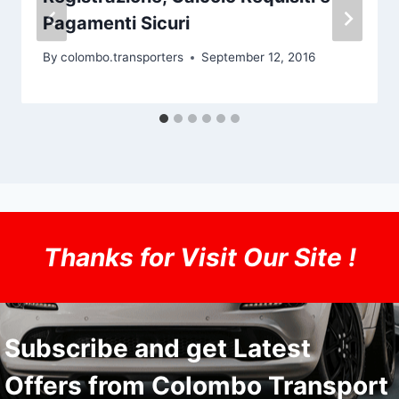
Pagamenti Sicuri
By
colombo.transporters
September 12, 2016
Thanks for Visit Our Site !
Subscribe and get Latest
Offers from Colombo Transport