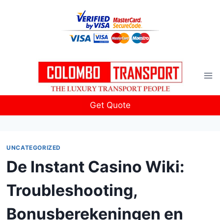
Skip
to
content
Get Quote
UNCATEGORIZED
De Instant Casino Wiki:
Troubleshooting,
Bonusberekeningen en