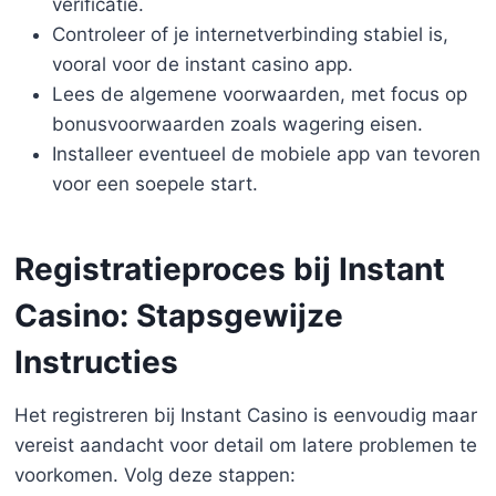
verificatie.
Controleer of je internetverbinding stabiel is,
vooral voor de instant casino app.
Lees de algemene voorwaarden, met focus op
bonusvoorwaarden zoals wagering eisen.
Installeer eventueel de mobiele app van tevoren
voor een soepele start.
Registratieproces bij Instant
Casino: Stapsgewijze
Instructies
Het registreren bij Instant Casino is eenvoudig maar
vereist aandacht voor detail om latere problemen te
voorkomen. Volg deze stappen: