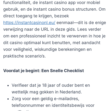
functionaliteit, de instant casino app voor mobiel
gebruik, en de instant casino bonus structuren. Om
direct toegang te krijgen, bezoek
https://instantcasinonl.eu/
eenmaal—dit is de enige
verwijzing naar de URL in deze gids. Lees verder
om een professioneel inzicht te verwerven in hoe je
dit casino optimaal kunt benutten, met aandacht
voor veiligheid, wiskundige berekeningen en
praktische scenario’s.
Voordat je begint: Een Snelle Checklist
Verifieer dat je 18 jaar of ouder bent en
wettelijk mag gokken in Nederland.
Zorg voor een geldig e-mailadres,
telefoonnummer en identiteitsbewijs voor