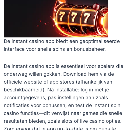
De instant casino app biedt een geoptimaliseerde
interface voor snelle spins en bonusbeheer.
De instant casino app is essentieel voor spelers die
onderweg willen gokken. Download hem via de
officiële website of app stores (afhankelijk van
beschikbaarheid). Na installatie: log in met je
accountgegevens, pas instellingen aan zoals
notificaties voor bonussen, en test de instant spin
casino functies—dit verwijst naar games die snelle
resultaten bieden, zoals slots of live casino opties.
Zorg ervoor dat je app up-to-date is om bugs te