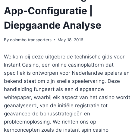
App-Configuratie |
Diepgaande Analyse
By
colombo.transporters
May 18, 2016
Welkom bij deze uitgebreide technische gids voor
Instant Casino, een online casinoplatform dat
specifiek is ontworpen voor Nederlandse spelers en
bekend staat om zijn snelle speelervaring. Deze
handleiding fungeert als een diepgaande
whitepaper, waarbij elk aspect van het casino wordt
geanalyseerd, van de initiële registratie tot
geavanceerde bonusstrategieën en
probleemoplossing. We richten ons op
kernconcepten zoals de instant spin casino