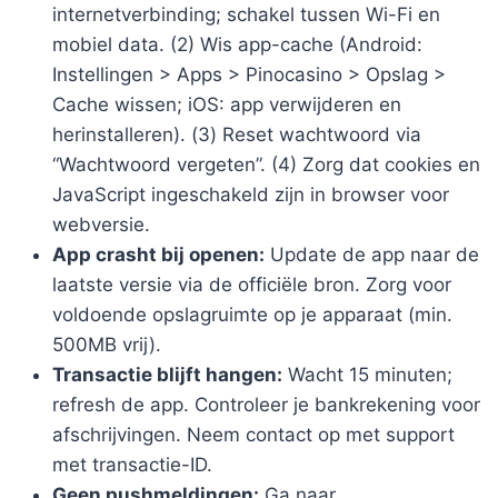
internetverbinding; schakel tussen Wi-Fi en
mobiel data. (2) Wis app-cache (Android:
Instellingen > Apps > Pinocasino > Opslag >
Cache wissen; iOS: app verwijderen en
herinstalleren). (3) Reset wachtwoord via
“Wachtwoord vergeten”. (4) Zorg dat cookies en
JavaScript ingeschakeld zijn in browser voor
webversie.
App crasht bij openen:
Update de app naar de
laatste versie via de officiële bron. Zorg voor
voldoende opslagruimte op je apparaat (min.
500MB vrij).
Transactie blijft hangen:
Wacht 15 minuten;
refresh de app. Controleer je bankrekening voor
afschrijvingen. Neem contact op met support
met transactie-ID.
Geen pushmeldingen:
Ga naar