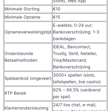
Store), Web App
Minimale Storting
€10
Minimale Opname
€15
E-wallets: 0-24 uur;
Opnameverwerkingstijd
Bankoverschrijving: 1-3
bankdagen
iDEAL, Bancontact,
Ondersteunde
Trustly, Skrill, Neteller,
Betaalmethoden
Visa/Mastercard,
Bankoverschrijving
3000+ spellen (slots,
Spelaanbod (ongeveer)
tafelspellen, live casino)
92% – 99.5% (variërend
RTP Bereik
per spel)
24/7 live chat, e-mail,
Klantenondersteuning