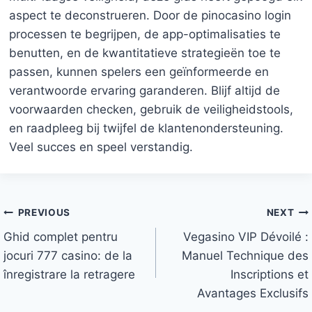
aspect te deconstrueren. Door de pinocasino login
processen te begrijpen, de app-optimalisaties te
benutten, en de kwantitatieve strategieën toe te
passen, kunnen spelers een geïnformeerde en
verantwoorde ervaring garanderen. Blijf altijd de
voorwaarden checken, gebruik de veiligheidstools,
en raadpleeg bij twijfel de klantenondersteuning.
Veel succes en speel verstandig.
Post
PREVIOUS
NEXT
Ghid complet pentru
Vegasino VIP Dévoilé :
navigation
jocuri 777 casino: de la
Manuel Technique des
înregistrare la retragere
Inscriptions et
Avantages Exclusifs