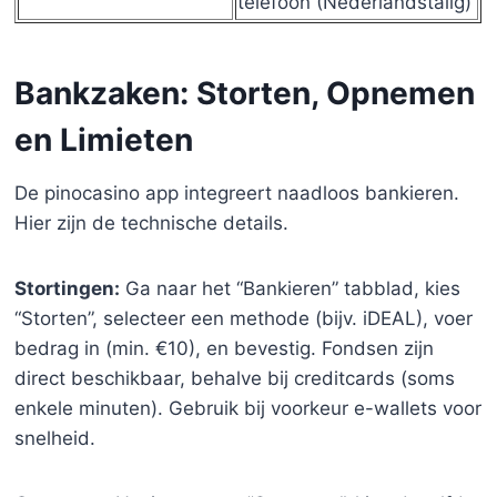
telefoon (Nederlandstalig)
Bankzaken: Storten, Opnemen
en Limieten
De pinocasino app integreert naadloos bankieren.
Hier zijn de technische details.
Stortingen:
Ga naar het “Bankieren” tabblad, kies
“Storten”, selecteer een methode (bijv. iDEAL), voer
bedrag in (min. €10), en bevestig. Fondsen zijn
direct beschikbaar, behalve bij creditcards (soms
enkele minuten). Gebruik bij voorkeur e-wallets voor
snelheid.