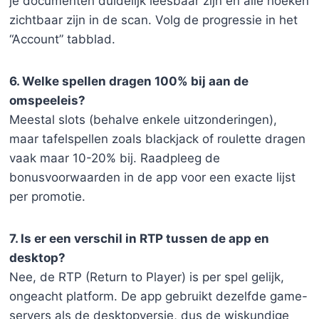
je documenten duidelijk leesbaar zijn en alle hoeken
zichtbaar zijn in de scan. Volg de progressie in het
“Account” tabblad.
6. Welke spellen dragen 100% bij aan de
omspeeleis?
Meestal slots (behalve enkele uitzonderingen),
maar tafelspellen zoals blackjack of roulette dragen
vaak maar 10-20% bij. Raadpleeg de
bonusvoorwaarden in de app voor een exacte lijst
per promotie.
7. Is er een verschil in RTP tussen de app en
desktop?
Nee, de RTP (Return to Player) is per spel gelijk,
ongeacht platform. De app gebruikt dezelfde game-
servers als de desktopversie, dus de wiskundige