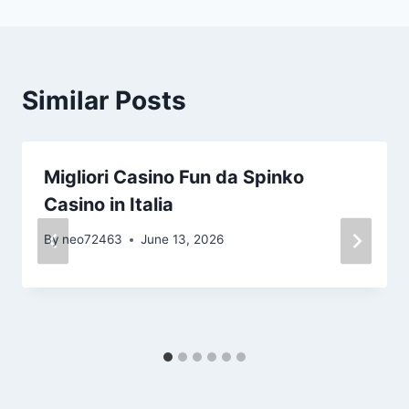
Similar Posts
Migliori Casino Fun da Spinko
Casino in Italia
By
neo72463
June 13, 2026