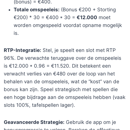
(bonus) = €400.
Totale omspeeleis:
(Bonus €200 + Storting
€200) * 30 = €400 * 30 =
€12.000
moet
worden omgespeeld voordat opname mogelijk
is.
RTP-Integratie:
Stel, je speelt een slot met RTP
96%. De verwachte teruggave over de omspeeleis
is €12.000 * 0.96 = €11.520. Dit betekent een
verwacht verlies van €480 over de loop van het
behalen van de omspeeleis, wat de “kost” van de
bonus kan zijn. Speel strategisch met spellen die
een hoge bijdrage aan de omspeeleis hebben (vaak
slots 100%, tafelspellen lager).
Geavanceerde Strategie:
Gebruik de app om je
bonusprogressie te volgen. Bereken de effectieve