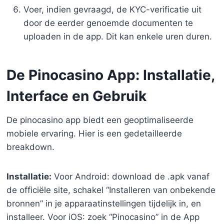
Voer, indien gevraagd, de KYC-verificatie uit
door de eerder genoemde documenten te
uploaden in de app. Dit kan enkele uren duren.
De Pinocasino App: Installatie,
Interface en Gebruik
De pinocasino app biedt een geoptimaliseerde
mobiele ervaring. Hier is een gedetailleerde
breakdown.
Installatie:
Voor Android: download de .apk vanaf
de officiële site, schakel “Installeren van onbekende
bronnen” in je apparaatinstellingen tijdelijk in, en
installeer. Voor iOS: zoek “Pinocasino” in de App