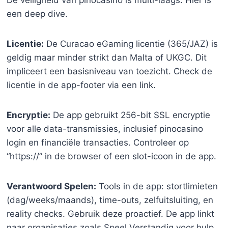
een deep dive.
Licentie:
De Curacao eGaming licentie (365/JAZ) is
geldig maar minder strikt dan Malta of UKGC. Dit
impliceert een basisniveau van toezicht. Check de
licentie in de app-footer via een link.
Encryptie:
De app gebruikt 256-bit SSL encryptie
voor alle data-transmissies, inclusief pinocasino
login en financiële transacties. Controleer op
“https://” in de browser of een slot-icoon in de app.
Verantwoord Spelen:
Tools in de app: stortlimieten
(dag/weeks/maands), time-outs, zelfuitsluiting, en
reality checks. Gebruik deze proactief. De app linkt
naar organisaties zoals Speel Verstandig voor hulp.