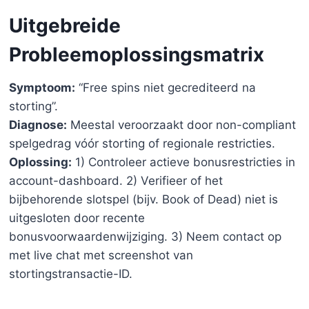
Uitgebreide
Probleemoplossingsmatrix
Symptoom:
“Free spins niet gecrediteerd na
storting”.
Diagnose:
Meestal veroorzaakt door non-compliant
spelgedrag vóór storting of regionale restricties.
Oplossing:
1) Controleer actieve bonusrestricties in
account-dashboard. 2) Verifieer of het
bijbehorende slotspel (bijv. Book of Dead) niet is
uitgesloten door recente
bonusvoorwaardenwijziging. 3) Neem contact op
met live chat met screenshot van
stortingstransactie-ID.