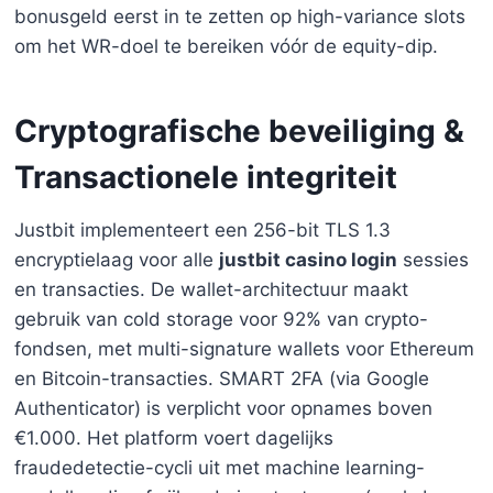
bonusgeld eerst in te zetten op high-variance slots
om het WR-doel te bereiken vóór de equity-dip.
Cryptografische beveiliging &
Transactionele integriteit
Justbit implementeert een 256-bit TLS 1.3
encryptielaag voor alle
justbit casino login
sessies
en transacties. De wallet-architectuur maakt
gebruik van cold storage voor 92% van crypto-
fondsen, met multi-signature wallets voor Ethereum
en Bitcoin-transacties. SMART 2FA (via Google
Authenticator) is verplicht voor opnames boven
€1.000. Het platform voert dagelijks
fraudedetectie-cycli uit met machine learning-