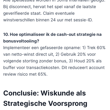
Bij disconnect, hervat het spel vanaf de laatste
geverifieerde staat. Claim eventuele
winstverschillen binnen 24 uur met sessie-ID.
10. Hoe optimaliseer ik de cash-out strategie na
bonusvoltooiing?
Implementeer een gefaseerde opname: 1) Trek 60%
van netto-winst direct uit, 2) Gebruik 20% voor
volgende storting zonder bonus, 3) Houd 20% als
buffer voor transactiekosten. Dit reduceert account
review risico met 65%.
Conclusie: Wiskunde als
Strategische Voorsprong