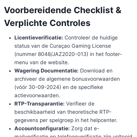
Voorbereidende Checklist &
Verplichte Controles
Licentieverificatie:
Controleer de huidige
status van de Curaçao Gaming License
(nummer 8048/JAZ2020-013) in het footer-
menu van de website.
Wagering Documentatie:
Download en
archiveer de algemene bonusvoorwaarden
(vóór 30-09-2024) en de specifieke
actievoorwaarden.
RTP-Transparantie:
Verifieer de
beschikbaarheid van theoretische RTP-
gegevens per spelgroep in het helpcenter.
Accountconfiguratie:
Zorg dat e-
mailverificatie en telefoonverificatie zijn voltooid