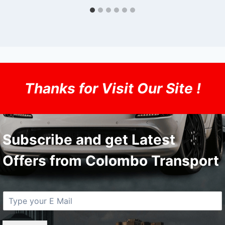
Thanks for Visit Our Site !
Subscribe and get Latest
Offers from Colombo Transport
E
M
a