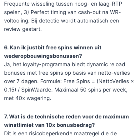
Frequente wisseling tussen hoog- en laag-RTP
spelen, 3) Perfect timing van cash-out na WR-
voltooiing. Bij detectie wordt automatisch een
review gestart.
6. Kan ik
justbit free spins
winnen uit
wederopbouwingsbonussen?
Ja, het loyalty-programma biedt dynamic reload
bonuses met free spins op basis van netto-verlies
over 7 dagen. Formule: Free Spins = (NettoVerlies ×
0.15) / SpinWaarde. Maximaal 50 spins per week,
met 40x wagering.
7. Wat is de technische reden voor de maximum
winstlimiet van 10x bonusbedrag?
Dit is een risicobeperkende maatregel die de