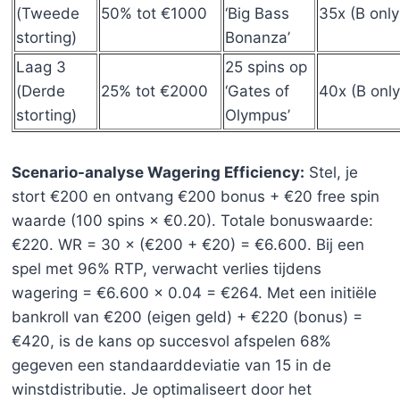
(Tweede
50% tot €1000
‘Big Bass
35x (B only
storting)
Bonanza’
Laag 3
25 spins op
(Derde
25% tot €2000
‘Gates of
40x (B only
storting)
Olympus’
Scenario-analyse Wagering Efficiency:
Stel, je
stort €200 en ontvang €200 bonus + €20 free spin
waarde (100 spins × €0.20). Totale bonuswaarde:
€220. WR = 30 × (€200 + €20) = €6.600. Bij een
spel met 96% RTP, verwacht verlies tijdens
wagering = €6.600 × 0.04 = €264. Met een initiële
bankroll van €200 (eigen geld) + €220 (bonus) =
€420, is de kans op succesvol afspelen 68%
gegeven een standaarddeviatie van 15 in de
winstdistributie. Je optimaliseert door het