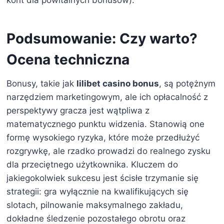
Podsumowanie: Czy warto?
Ocena techniczna
Bonusy, takie jak
lilibet casino bonus
, są potężnym
narzędziem marketingowym, ale ich opłacalność z
perspektywy gracza jest wątpliwa z
matematycznego punktu widzenia. Stanowią one
formę wysokiego ryzyka, które może przedłużyć
rozgrywkę, ale rzadko prowadzi do realnego zysku
dla przeciętnego użytkownika. Kluczem do
jakiegokolwiek sukcesu jest ścisłe trzymanie się
strategii: gra wyłącznie na kwalifikujących się
slotach, pilnowanie maksymalnego zakładu,
dokładne śledzenie pozostałego obrotu oraz