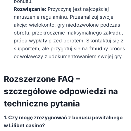
bonusu.
Rozwiązanie:
Przyczyną jest najczęściej
naruszenie regulaminu. Przeanalizuj swoje
akcje: wielokonto, gry niedozwolone podczas
obrotu, przekroczenie maksymalnego zakładu,
próba wypłaty przed obrotem. Skontaktuj się z
supportem, ale przygotuj się na żmudny proces
odwoławczy z udokumentowaniem swojej gry.
Rozszerzone FAQ –
szczegółowe odpowiedzi na
techniczne pytania
1. Czy mogę zrezygnować z bonusu powitalnego
w Lilibet casino?