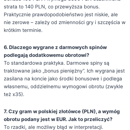
strata to 140 PLN, co przewyższa bonus.
Praktycznie prawdopodobieństwo jest niskie, ale
nie zerowe – zależy od zmienności gry i szczęścia w
krótkim terminie.
6. Dlaczego wygrane z darmowych spinów
podlegają dodatkowemu obrotowi?
To standardowa praktyka. Darmowe spiny są
traktowane jako „bonus pieniężny”. Ich wygrana jest
zasilana na koncie jako środki bonusowe i podlega
własnemu, oddzielnemu wymogowi obrotu (zwykle
też x35).
7. Czy gram w polskiej złotówce (PLN), a wymóg
obrotu podany jest w EUR. Jak to przeliczyć?
To rzadki, ale możliwy błąd w interpretacji.