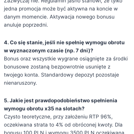
Zazwyczaj nie. Regulamin jasno stanowi, że tylko
jedna promocja może być aktywna na koncie w
danym momencie. Aktywacja nowego bonusu
anuluje poprzedni.
4. Co się stanie, jeśli nie spełnię wymogu obrotu
w wyznaczonym czasie (np. 7 dni)?
Bonus oraz wszystkie wygrane osiągnięte za środki
bonusowe zostaną bezpowrotnie usunięte z
twojego konta. Standardowy depozyt pozostaje
nienaruszony.
5. Jakie jest prawdopodobieństwo spełnienia
wymogu obrotu x35 na slotach?
Czysto teoretyczne, przy założeniu RTP 96%,
oczekiwana strata to 4% od obróconej kwoty. Dla
bonusu 100 PLN i wymogu 3500 PLN oczekiwana