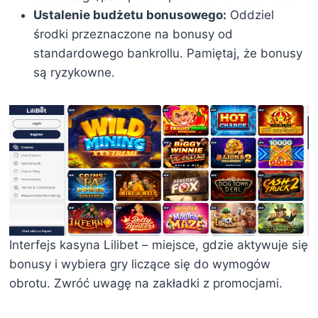
Ustalenie budżetu bonusowego:
Oddziel
środki przeznaczone na bonusy od
standardowego bankrollu. Pamiętaj, że bonusy
są ryzykowne.
Interfejs kasyna Lilibet – miejsce, gdzie aktywuje się
bonusy i wybiera gry liczące się do wymogów
obrotu. Zwróć uwagę na zakładki z promocjami.