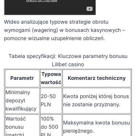
Wideo analizujące typowe strategie obrotu
wymogami (wagering) w bonusach kasynowych –
pomocne wizualne uzupełnienie obliczeń.
Tabela specyfikacji: Kluczowe parametry bonusu
Lilibet casino
Typowa
Parametr
Komentarz techniczny
wartość
Minimalny
20-50
Kwota poniżej której bonus
depozyt
PLN
nie zostanie przyznany.
kwalifikujący
Wartość
100%
Maksymalna kwota bonusu
bonusu
do 500
pieniężnego.
(match)
PLN