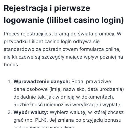
Rejestracja i pierwsze
logowanie (lilibet casino login)
Proces rejestracji jest bramą do świata promocji. W
przypadku Lilibet casino login odbywa się
standardowo za pośrednictwem formularza online,
ale kluczowe są szczegóły mające wpływ później na
bonus.
Wprowadzenie danych:
Podaj prawdziwe
dane osobowe (imię, nazwisko, data urodzenia)
dokładnie tak, jak widnieją w dokumentach.
Rozbieżność uniemożliwi weryfikację i wypłatę.
Wybór waluty:
Wybierz walutę, w której chcesz
grać (np. PLN). Jej zmiana po przyjęciu bonusu
jest zazwyczaj niemożliwa.