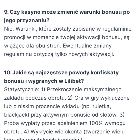
9. Czy kasyno może zmienić warunki bonusu po
jego przyznaniu?
Nie. Warunki, które zostały zapisane w regulaminie
promocji w momencie twojej aktywacji bonusu, są
wiążące dla obu stron. Ewentualne zmiany
regulaminu dotyczą tylko nowych aktywacji.
10. Jakie są najczęstsze powody konfiskaty
bonusu i wygranych w Lilibet?
Statystycznie: 1) Przekroczenie maksymalnego
zakładu podczas obrotu. 2) Gra w gry wykluczone
lub o niskim procencie wkładu (np. ruletka,
blackjack) przy aktywnym bonusie od slotów. 3)
Próba wypłaty przed spełnieniem 100% wymogu
obrotu. 4) Wykrycie wielokonta (tworzenie wielu
kont dla powitalnych bonusów).