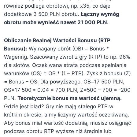
również podlega obrotowi, np. x35, co daje
dodatkowe 3 500 PLN obrotu.
Łączny wymóg
obrotu może wynieść nawet 21 000 PLN.
Obliczanie Realnej Wartości Bonusu (RTP
Bonusu):
Wymagany obrót (OB) = Bonus *
Wagering. Szacowany zwrot z gry (RTP) to np. 96%
dla slotów. Oczekiwana strata podczas spełniania
warunków (OS) = OB * (1 – RTP). Zysk z bonusu (Z)
= Bonus – OS. Dla powyższego: OB=17 500 PLN,
OS=17 500 * 0.04 = 700 PLN, Z=500 – 700 = -200
PLN.
Teoretycznie bonus ma wartość ujemną.
Gdzie jest błąd? Gry nie mają stałego RTP w
krótkim okresie, a my liczymy wartość oczekiwaną.
Aby bonus miał wartość dodatnią, musisz osiągnąć
podczas obrotu RTP wyższe niż średnie lub