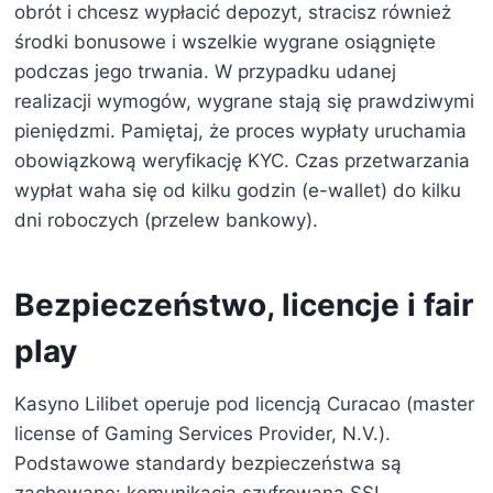
obrót i chcesz wypłacić depozyt, stracisz również
środki bonusowe i wszelkie wygrane osiągnięte
podczas jego trwania. W przypadku udanej
realizacji wymogów, wygrane stają się prawdziwymi
pieniędzmi. Pamiętaj, że proces wypłaty uruchamia
obowiązkową weryfikację KYC. Czas przetwarzania
wypłat waha się od kilku godzin (e-wallet) do kilku
dni roboczych (przelew bankowy).
Bezpieczeństwo, licencje i fair
play
Kasyno Lilibet operuje pod licencją Curacao (master
license of Gaming Services Provider, N.V.).
Podstawowe standardy bezpieczeństwa są
zachowane: komunikacja szyfrowana SSL,