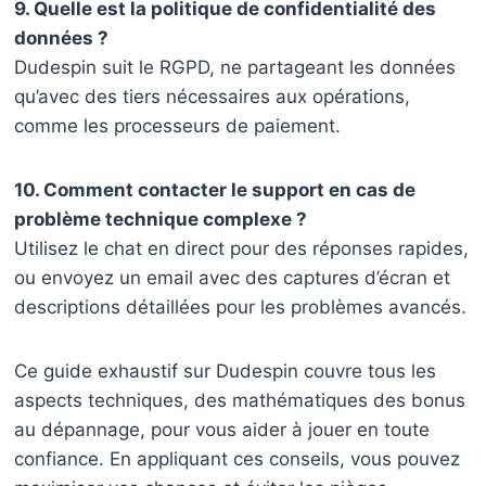
9. Quelle est la politique de confidentialité des
données ?
Dudespin suit le RGPD, ne partageant les données
qu’avec des tiers nécessaires aux opérations,
comme les processeurs de paiement.
10. Comment contacter le support en cas de
problème technique complexe ?
Utilisez le chat en direct pour des réponses rapides,
ou envoyez un email avec des captures d’écran et
descriptions détaillées pour les problèmes avancés.
Ce guide exhaustif sur Dudespin couvre tous les
aspects techniques, des mathématiques des bonus
au dépannage, pour vous aider à jouer en toute
confiance. En appliquant ces conseils, vous pouvez