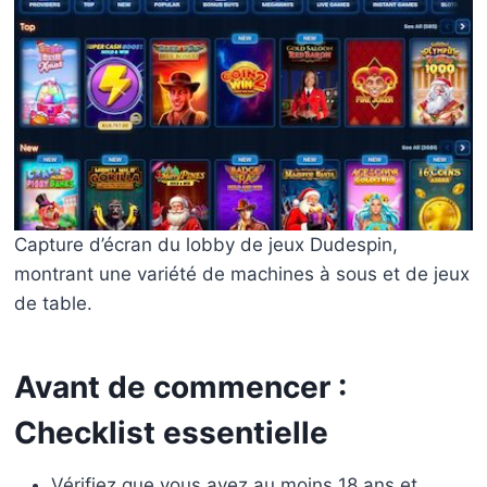
Capture d’écran du lobby de jeux Dudespin,
montrant une variété de machines à sous et de jeux
de table.
Avant de commencer :
Checklist essentielle
Vérifiez que vous avez au moins 18 ans et