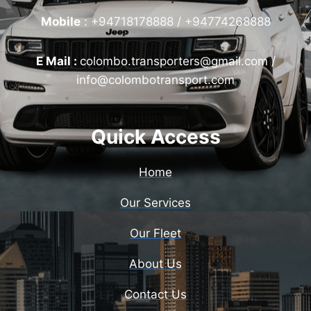
Mobile
:
+94718178888 / +94774268888
E Mail :
colombo.transporters@gmail.com /
info@colombotransport.com
Quick Access
Home
Our Services
Our Fleet
About Us
Contact Us