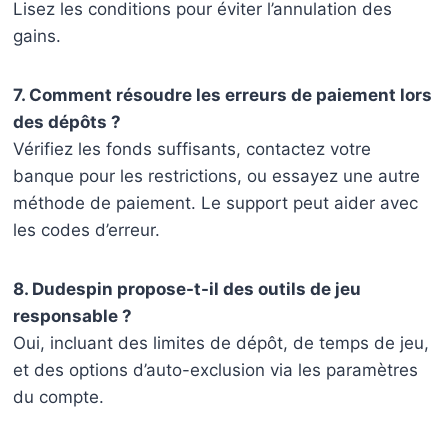
Lisez les conditions pour éviter l’annulation des
gains.
7. Comment résoudre les erreurs de paiement lors
des dépôts ?
Vérifiez les fonds suffisants, contactez votre
banque pour les restrictions, ou essayez une autre
méthode de paiement. Le support peut aider avec
les codes d’erreur.
8. Dudespin propose-t-il des outils de jeu
responsable ?
Oui, incluant des limites de dépôt, de temps de jeu,
et des options d’auto-exclusion via les paramètres
du compte.