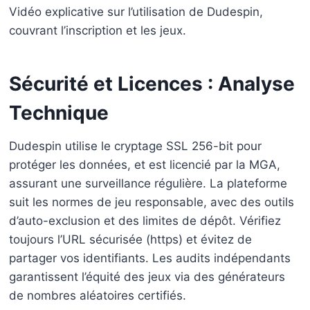
Vidéo explicative sur l’utilisation de Dudespin,
couvrant l’inscription et les jeux.
Sécurité et Licences : Analyse
Technique
Dudespin utilise le cryptage SSL 256-bit pour
protéger les données, et est licencié par la MGA,
assurant une surveillance régulière. La plateforme
suit les normes de jeu responsable, avec des outils
d’auto-exclusion et des limites de dépôt. Vérifiez
toujours l’URL sécurisée (https) et évitez de
partager vos identifiants. Les audits indépendants
garantissent l’équité des jeux via des générateurs
de nombres aléatoires certifiés.