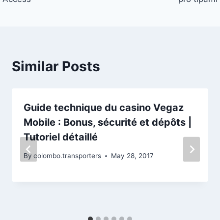
Similar Posts
Guide technique du casino Vegaz
Mobile : Bonus, sécurité et dépôts |
Tutoriel détaillé
By
colombo.transporters
May 28, 2017