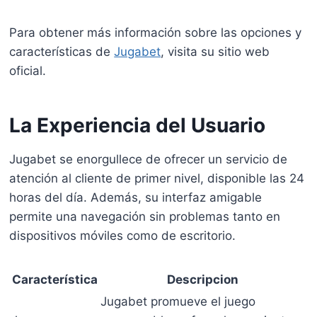
Para obtener más información sobre las opciones y
características de
Jugabet
, visita su sitio web
oficial.
La Experiencia del Usuario
Jugabet se enorgullece de ofrecer un servicio de
atención al cliente de primer nivel, disponible las 24
horas del día. Además, su interfaz amigable
permite una navegación sin problemas tanto en
dispositivos móviles como de escritorio.
Característica
Descripcion
Jugabet promueve el juego