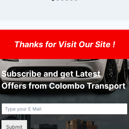
Thanks for Visit Our Site !
Subscribe and get Latest
Offers from Colombo Transport
E
M
a
i
Submit