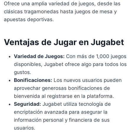
Ofrece una amplia variedad de juegos, desde las
clásicas tragamonedas hasta juegos de mesa y
apuestas deportivas.
Ventajas de Jugar en Jugabet
Variedad de Juegos:
Con más de 1,000 juegos
disponibles, Jugabet ofrece algo para todos los
gustos.
Bonificaciones:
Los nuevos usuarios pueden
aprovechar generosas bonificaciones de
bienvenida al registrarse en la plataforma.
Seguridad:
Jugabet utiliza tecnología de
encriptación avanzada para asegurar la
información personal y financiera de sus
usuarios.