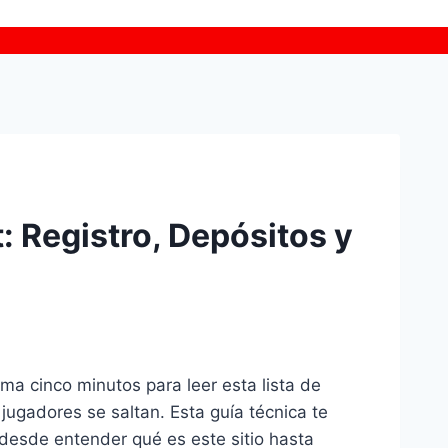
 Registro, Depósitos y
oma cinco minutos para leer esta lista de
 jugadores se saltan. Esta guía técnica te
 desde entender qué es este sitio hasta