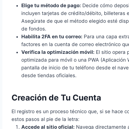
Elige tu método de pago:
Decide cómo deposit
incluyen tarjetas de crédito/débito, billeteras
Asegúrate de que el método elegido esté disp
de fondos.
Habilita 2FA en tu correo:
Para una capa extra
factores en la cuenta de correo electrónico que 
Verifica la optimización móvil:
El sitio opera
optimizada para móvil o una PWA (Aplicación 
pantalla de inicio de tu teléfono desde el na
desde tiendas oficiales.
Creación de Tu Cuenta
El registro es un proceso técnico que, si se hace 
estos pasos al pie de la letra:
Accede al sitio oficial:
Navega directamente a