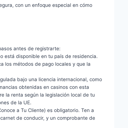
 segura, con un enfoque especial en cómo
pasos antes de registrarte:
o está disponible en tu país de residencia.
ca los métodos de pago locales y que la
gulada bajo una licencia internacional, como
anancias obtenidas en casinos con esta
 la renta según la legislación local de tu
iones de la UE.
onoce a Tu Cliente) es obligatorio. Ten a
o carnet de conducir, y un comprobante de