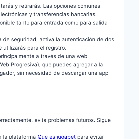
arás y retirarás. Las opciones comunes
 electrónicas y transferencias bancarias.
onible tanto para entrada como para salida
 de seguridad, activa la autenticación de dos
utilizarás para el registro.
 principalmente a través de una web
Web Progresiva), que puedes agregar a la
vegador, sin necesidad de descargar una app
correctamente, evita problemas futuros. Sigue
 la plataforma
Que es jugabet
para evitar