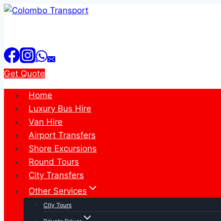
Skip
to
content
Get Quote
Home
Luxury Bus Hire
Van Hire
Airport Transfers
Shore Excursions
Round Tours
City Transfers
Other Services
City Tours