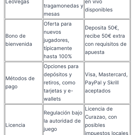
LeoVegas
en vivo
tragamonedas y
disponibles
mesas
Oferta para
Deposita 50€,
nuevos
Bono de
recibe 50€ extra
jugadores,
bienvenida
con requisitos de
típicamente
apuesta
hasta 100%
Opciones para
depósitos y
Visa, Mastercard,
Métodos de
retiros, como
PayPal y Skrill
pago
tarjetas y e-
aceptados
wallets
Licencia de
Regulación bajo
Curazao, con
la autoridad de
Licencia
posibles
juego
impuestos locales