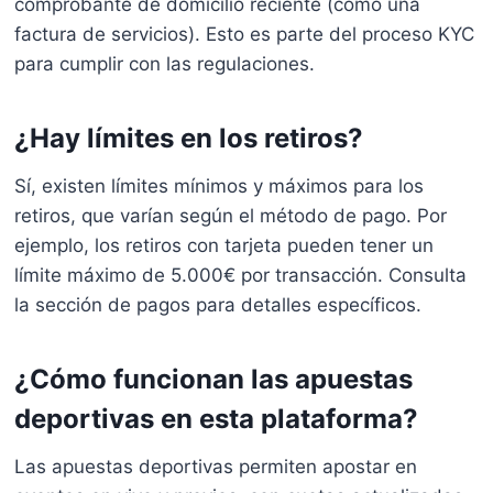
comprobante de domicilio reciente (como una
factura de servicios). Esto es parte del proceso KYC
para cumplir con las regulaciones.
¿Hay límites en los retiros?
Sí, existen límites mínimos y máximos para los
retiros, que varían según el método de pago. Por
ejemplo, los retiros con tarjeta pueden tener un
límite máximo de 5.000€ por transacción. Consulta
la sección de pagos para detalles específicos.
¿Cómo funcionan las apuestas
deportivas en esta plataforma?
Las apuestas deportivas permiten apostar en