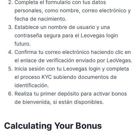
Completa el formulario con tus datos
personales, como nombre, correo electrónico y
fecha de nacimiento.
Establece un nombre de usuario y una
contraseña segura para el Leovegas login
futuro.
Confirma tu correo electrónico haciendo clic en
el enlace de verificación enviado por LeoVegas.
Inicia sesión con tu Leovegas login y completa
el proceso KYC subiendo documentos de
identificación.
Realiza tu primer depósito para activar bonos
de bienvenida, si están disponibles.
Calculating Your Bonus