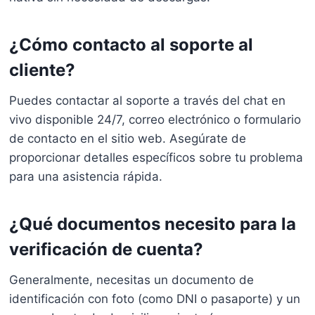
¿Cómo contacto al soporte al
cliente?
Puedes contactar al soporte a través del chat en
vivo disponible 24/7, correo electrónico o formulario
de contacto en el sitio web. Asegúrate de
proporcionar detalles específicos sobre tu problema
para una asistencia rápida.
¿Qué documentos necesito para la
verificación de cuenta?
Generalmente, necesitas un documento de
identificación con foto (como DNI o pasaporte) y un