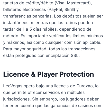
tarjetas de crédito/débito (Visa, Mastercard),
billeteras electrónicas (PayPal, Skrill) y
transferencias bancarias. Los depósitos suelen ser
instantáneos, mientras que los retiros pueden
tardar de 1 a 5 días hábiles, dependiendo del
método. Es importante verificar los límites mínimos
y máximos, así como cualquier comisión aplicable.
Para mayor seguridad, todas las transacciones
están protegidas con encriptación SSL.
Licence & Player Protection
LeoVegas opera bajo una licencia de Curazao, lo
que permite ofrecer servicios en múltiples
jurisdicciones. Sin embargo, los jugadores deben
tener en cuenta que las ganancias de casinos con