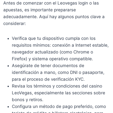
Antes de comenzar con el Leovegas login o las
apuestas, es importante prepararse
adecuadamente. Aquí hay algunos puntos clave a
considerar:
Verifica que tu dispositivo cumpla con los
requisitos mínimos: conexión a Internet estable,
navegador actualizado (como Chrome o
Firefox) y sistema operativo compatible.
Asegúrate de tener documentos de
identificación a mano, como DNI o pasaporte,
para el proceso de verificación KYC.
Revisa los términos y condiciones del casino
LeoVegas, especialmente las secciones sobre
bonos y retiros.
Configura un método de pago preferido, como