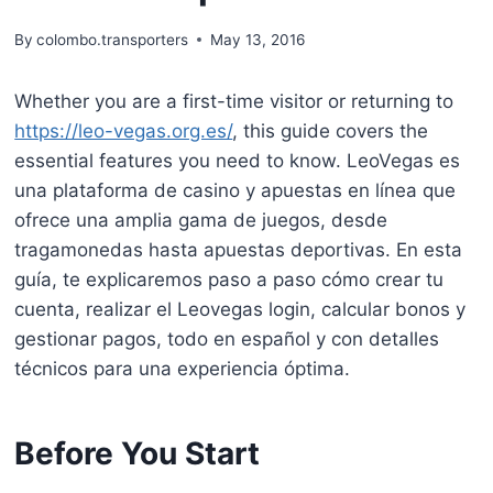
By
colombo.transporters
May 13, 2016
Whether you are a first-time visitor or returning to
https://leo-vegas.org.es/
, this guide covers the
essential features you need to know. LeoVegas es
una plataforma de casino y apuestas en línea que
ofrece una amplia gama de juegos, desde
tragamonedas hasta apuestas deportivas. En esta
guía, te explicaremos paso a paso cómo crear tu
cuenta, realizar el Leovegas login, calcular bonos y
gestionar pagos, todo en español y con detalles
técnicos para una experiencia óptima.
Before You Start