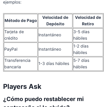
ejemplos:
Velocidad de
Velocidad de
Método de Pago
Depósito
Retiro
Tarjeta de
3-5 días
Instantáneo
crédito
hábiles
1-2 días
PayPal
Instantáneo
hábiles
Transferencia
5-7 días
1-3 días hábiles
bancaria
hábiles
Players Ask
¿Cómo puedo restablecer mi