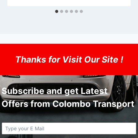
Thanks for Visit Our Site !
Subscribe and get Latest
Offers from Colombo Transport
E
M
a