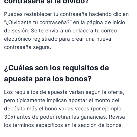
contraseña si la olvido?
Puedes restablecer tu contraseña haciendo clic en
“¿Olvidaste tu contraseña?” en la página de inicio
de sesión. Se te enviará un enlace a tu correo
electrónico registrado para crear una nueva
contraseña segura.
¿Cuáles son los requisitos de
apuesta para los bonos?
Los requisitos de apuesta varían según la oferta,
pero típicamente implican apostar el monto del
depósito más el bono varias veces (por ejemplo,
30x) antes de poder retirar las ganancias. Revisa
los términos específicos en la sección de bonos.