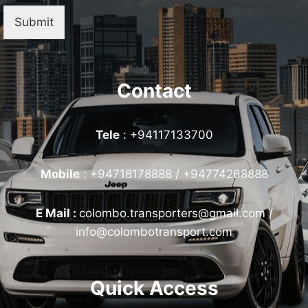
i
Submit
l
*
Contact
Tele
: +94117133700
Mobile
:
+94718178888 / +94774268888
E Mail :
colombo.transporters@gmail.com /
info@colombotransport.com
Quick Access