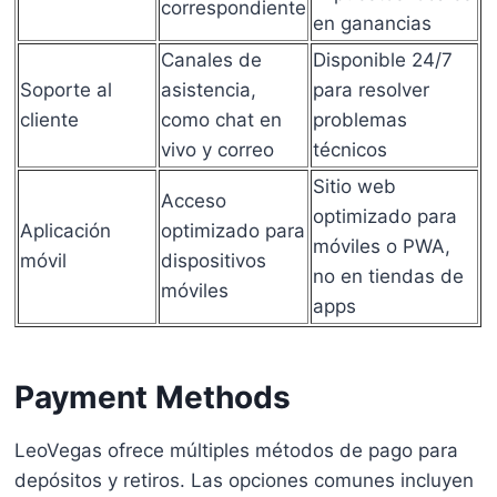
correspondiente
en ganancias
Canales de
Disponible 24/7
Soporte al
asistencia,
para resolver
cliente
como chat en
problemas
vivo y correo
técnicos
Sitio web
Acceso
optimizado para
Aplicación
optimizado para
móviles o PWA,
móvil
dispositivos
no en tiendas de
móviles
apps
Payment Methods
LeoVegas ofrece múltiples métodos de pago para
depósitos y retiros. Las opciones comunes incluyen