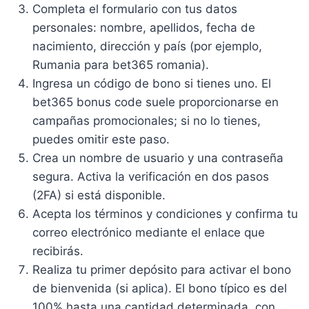
Completa el formulario con tus datos
personales: nombre, apellidos, fecha de
nacimiento, dirección y país (por ejemplo,
Rumania para bet365 romania).
Ingresa un código de bono si tienes uno. El
bet365 bonus code suele proporcionarse en
campañas promocionales; si no lo tienes,
puedes omitir este paso.
Crea un nombre de usuario y una contraseña
segura. Activa la verificación en dos pasos
(2FA) si está disponible.
Acepta los términos y condiciones y confirma tu
correo electrónico mediante el enlace que
recibirás.
Realiza tu primer depósito para activar el bono
de bienvenida (si aplica). El bono típico es del
100% hasta una cantidad determinada, con