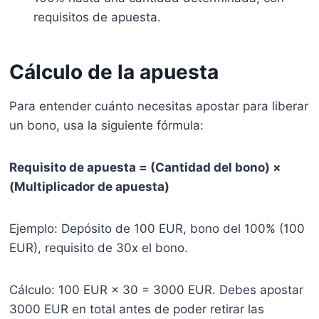
requisitos de apuesta.
Cálculo de la apuesta
Para entender cuánto necesitas apostar para liberar
un bono, usa la siguiente fórmula:
Requisito de apuesta = (Cantidad del bono) ×
(Multiplicador de apuesta)
Ejemplo: Depósito de 100 EUR, bono del 100% (100
EUR), requisito de 30x el bono.
Cálculo: 100 EUR × 30 = 3000 EUR. Debes apostar
3000 EUR en total antes de poder retirar las