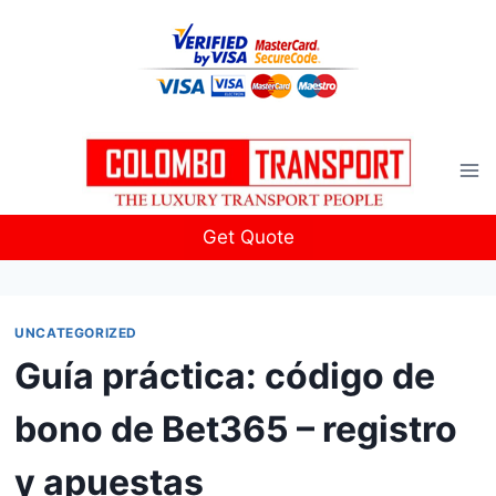
Skip
to
content
Get Quote
UNCATEGORIZED
Guía práctica: código de
bono de Bet365 – registro
y apuestas