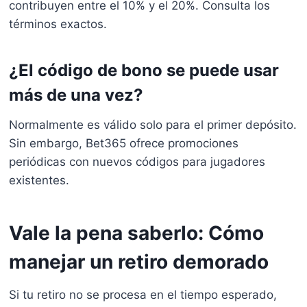
contribuyen entre el 10% y el 20%. Consulta los
términos exactos.
¿El código de bono se puede usar
más de una vez?
Normalmente es válido solo para el primer depósito.
Sin embargo, Bet365 ofrece promociones
periódicas con nuevos códigos para jugadores
existentes.
Vale la pena saberlo: Cómo
manejar un retiro demorado
Si tu retiro no se procesa en el tiempo esperado,