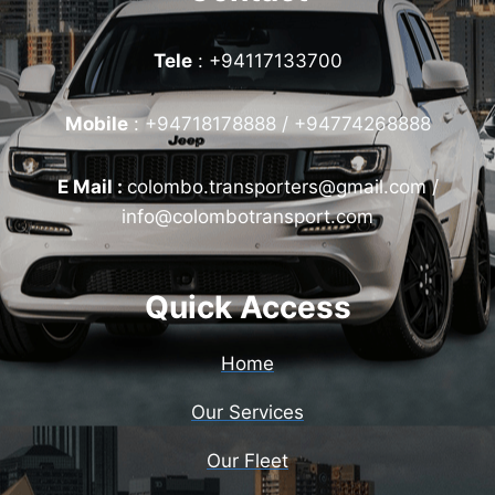
Tele
: +94117133700
Mobile
:
+94718178888 / +94774268888
E Mail :
colombo.transporters@gmail.com /
info@colombotransport.com
Quick Access
Home
Our Services
Our Fleet