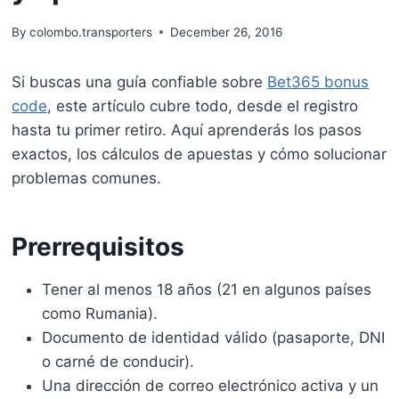
By
colombo.transporters
December 26, 2016
Si buscas una guía confiable sobre
Bet365 bonus
code
, este artículo cubre todo, desde el registro
hasta tu primer retiro. Aquí aprenderás los pasos
exactos, los cálculos de apuestas y cómo solucionar
problemas comunes.
Prerrequisitos
Tener al menos 18 años (21 en algunos países
como Rumania).
Documento de identidad válido (pasaporte, DNI
o carné de conducir).
Una dirección de correo electrónico activa y un