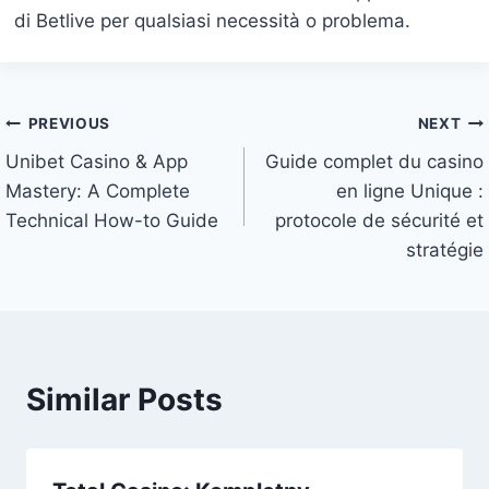
di Betlive per qualsiasi necessità o problema.
Post
PREVIOUS
NEXT
Unibet Casino & App
Guide complet du casino
navigation
Mastery: A Complete
en ligne Unique :
Technical How-to Guide
protocole de sécurité et
stratégie
Similar Posts