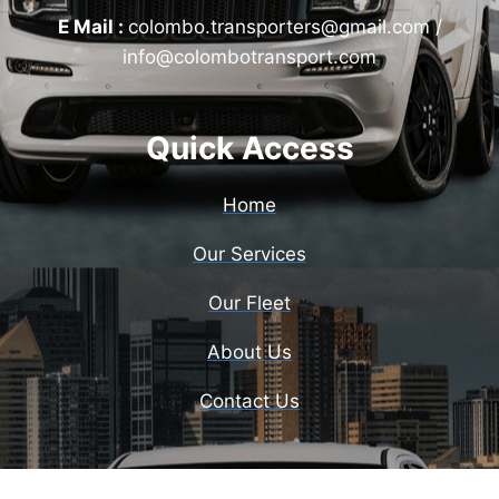
E Mail :
colombo.transporters@gmail.com /
info@colombotransport.com
Quick Access
Home
Our Services
Our Fleet
About Us
Contact Us