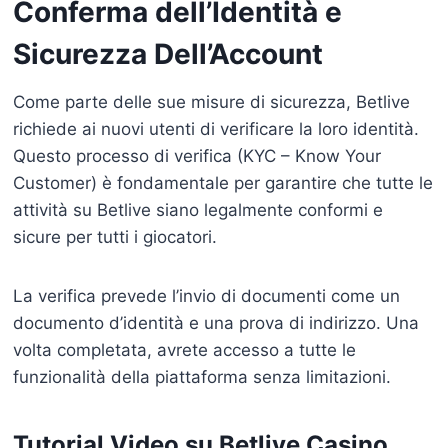
Conferma dell’Identità e
Sicurezza Dell’Account
Come parte delle sue misure di sicurezza, Betlive
richiede ai nuovi utenti di verificare la loro identità.
Questo processo di verifica (KYC – Know Your
Customer) è fondamentale per garantire che tutte le
attività su Betlive siano legalmente conformi e
sicure per tutti i giocatori.
La verifica prevede l’invio di documenti come un
documento d’identità e una prova di indirizzo. Una
volta completata, avrete accesso a tutte le
funzionalità della piattaforma senza limitazioni.
Tutorial Video su Betlive Casino