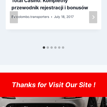
Total Casino: Kompletny
przewodnik rejestracji i bonusów
By
colombo.transporters
July 18, 2017
Thanks for Visit Our Site !