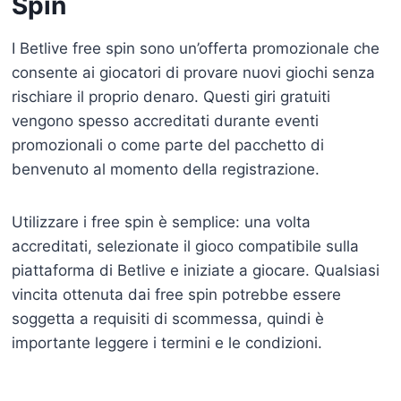
Spin
I Betlive free spin sono un’offerta promozionale che
consente ai giocatori di provare nuovi giochi senza
rischiare il proprio denaro. Questi giri gratuiti
vengono spesso accreditati durante eventi
promozionali o come parte del pacchetto di
benvenuto al momento della registrazione.
Utilizzare i free spin è semplice: una volta
accreditati, selezionate il gioco compatibile sulla
piattaforma di Betlive e iniziate a giocare. Qualsiasi
vincita ottenuta dai free spin potrebbe essere
soggetta a requisiti di scommessa, quindi è
importante leggere i termini e le condizioni.