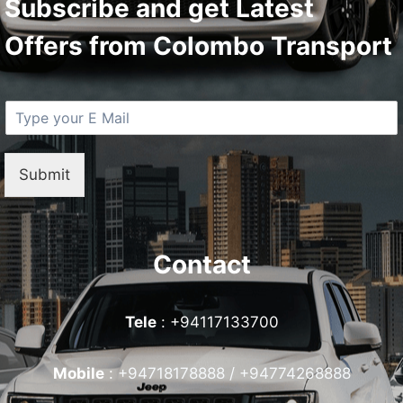
Subscribe and get Latest
Offers from Colombo Transport
E
M
a
i
Submit
l
*
Contact
Tele
: +94117133700
Mobile
:
+94718178888 / +94774268888