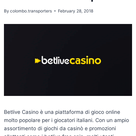
By
colombo.transporters
February 28, 2018
Betlive Casino è una piattaforma di gioco online
molto popolare per i giocatori italiani. Con un ampio
assortimento di giochi da casinò e promozioni