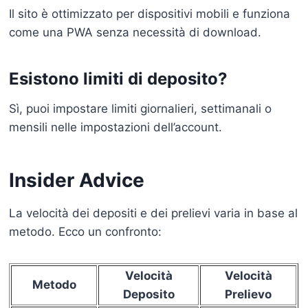
Il sito è ottimizzato per dispositivi mobili e funziona
come una PWA senza necessità di download.
Esistono limiti di deposito?
Sì, puoi impostare limiti giornalieri, settimanali o
mensili nelle impostazioni dell’account.
Insider Advice
La velocità dei depositi e dei prelievi varia in base al
metodo. Ecco un confronto:
Velocità
Velocità
Metodo
Deposito
Prelievo