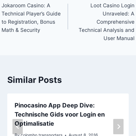
Jokaroom Casino: A
Loot Casino Login
navigation
Technical Player’s Guide
Unraveled: A
to Registration, Bonus
Comprehensive
Math & Security
Technical Analysis and
User Manual
Similar Posts
Pinocasino App Deep Dive:
Technische Gids voor Login en
Optimalisatie
By
colombo.transporters
August 8, 2016