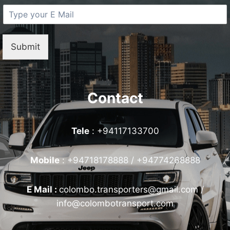
E
M
a
i
Submit
l
*
Contact
Tele
: +94117133700
Mobile
:
+94718178888 / +94774268888
E Mail :
colombo.transporters@gmail.com /
info@colombotransport.com