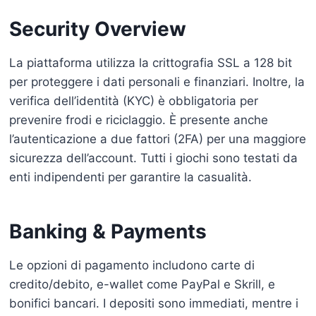
Security Overview
La piattaforma utilizza la crittografia SSL a 128 bit
per proteggere i dati personali e finanziari. Inoltre, la
verifica dell’identità (KYC) è obbligatoria per
prevenire frodi e riciclaggio. È presente anche
l’autenticazione a due fattori (2FA) per una maggiore
sicurezza dell’account. Tutti i giochi sono testati da
enti indipendenti per garantire la casualità.
Banking & Payments
Le opzioni di pagamento includono carte di
credito/debito, e-wallet come PayPal e Skrill, e
bonifici bancari. I depositi sono immediati, mentre i