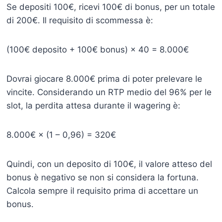
Se depositi 100€, ricevi 100€ di bonus, per un totale
di 200€. Il requisito di scommessa è:
(100€ deposito + 100€ bonus) × 40 = 8.000€
Dovrai giocare 8.000€ prima di poter prelevare le
vincite. Considerando un RTP medio del 96% per le
slot, la perdita attesa durante il wagering è:
8.000€ × (1 – 0,96) = 320€
Quindi, con un deposito di 100€, il valore atteso del
bonus è negativo se non si considera la fortuna.
Calcola sempre il requisito prima di accettare un
bonus.