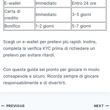
E-wallet
Immediato
Entro 24 ore
Carta di
Immediato
3-5 giorni
credito
Bonifico
1-2 giorni
5-7 giorni
Scegli un e-wallet per prelievi più rapidi. Inoltre,
completa la verifica KYC prima di richiedere un
prelievo per evitare ritardi.
Con questa guida sei pronto per giocare in modo
consapevole e sicuro. Ricorda sempre di giocare
responsabilmente e di divertirti.
Post
PREVIOUS
NEXT