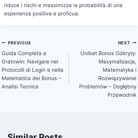
riduce i rischi e massimizza la probabilità di una
esperienza positiva e proficua.
Post
PREVIOUS
NEXT
Guida Completa a
Unibet Bonus Odkryty:
navigation
Gratowin: Navigare nei
Maxymalizacja,
Protocolli di Login e nella
Matematyka i
Matematica dei Bonus –
Rozwiązywanie
Analisi Tecnica
Problemów – Dogłębny
Przewodnik
Similar Posts