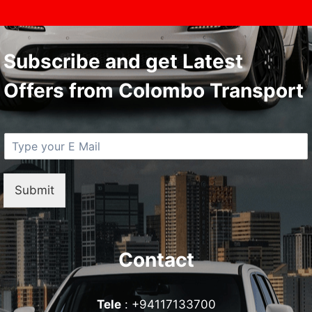
Subscribe and get Latest
Offers from Colombo Transport
E
M
a
i
Submit
l
*
Contact
Tele
: +94117133700