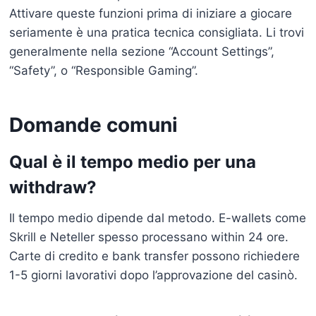
Attivare queste funzioni prima di iniziare a giocare
seriamente è una pratica tecnica consigliata. Li trovi
generalmente nella sezione “Account Settings”,
“Safety”, o “Responsible Gaming”.
Domande comuni
Qual è il tempo medio per una
withdraw?
Il tempo medio dipende dal metodo. E-wallets come
Skrill e Neteller spesso processano within 24 ore.
Carte di credito e bank transfer possono richiedere
1-5 giorni lavorativi dopo l’approvazione del casinò.