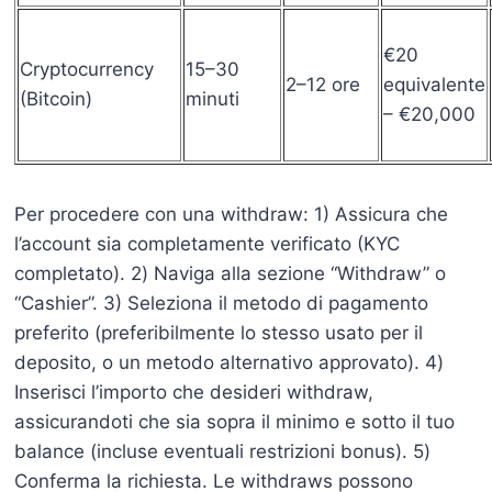
€20
Cryptocurrency
15–30
2–12 ore
equivalente
(Bitcoin)
minuti
– €20,000
Per procedere con una withdraw: 1) Assicura che
l’account sia completamente verificato (KYC
completato). 2) Naviga alla sezione “Withdraw” o
“Cashier”. 3) Seleziona il metodo di pagamento
preferito (preferibilmente lo stesso usato per il
deposito, o un metodo alternativo approvato). 4)
Inserisci l’importo che desideri withdraw,
assicurandoti che sia sopra il minimo e sotto il tuo
balance (incluse eventuali restrizioni bonus). 5)
Conferma la richiesta. Le withdraws possono