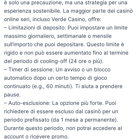
è solo una precauzione, ma una strategia per una
esperienza sostenibile. La maggior parte dei casinò
online seri, incluso Verde Casino, offre:
– Limitazioni di deposito: Puoi impostare un limite
massimo giornaliero, settimanale o mensile
sull’importo che puoi depositare. Questo limite è
rigido e non può essere aumentato fino al termine
del periodo di cooling-off (24 ore o più).
– Timer di sessione: Un avviso o un blocco
automatico dopo un certo tempo di gioco
continuato (e.g., 60 minuti). Ti aiuta a prendere
pause.
– Auto-esclusione: La opzione più forte. Puoi
richiedere di essere escluso dal casinò per un
periodo prefissato (da 1 mese a permanente).
Durante questo periodo, non potrai accedere al
account o ricevere promo.