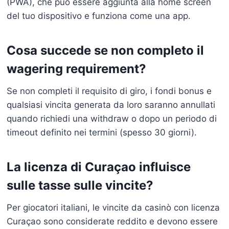
(PWA), che può essere aggiunta alla home screen
del tuo dispositivo e funziona come una app.
Cosa succede se non completo il
wagering requirement?
Se non completi il requisito di giro, i fondi bonus e
qualsiasi vincita generata da loro saranno annullati
quando richiedi una withdraw o dopo un periodo di
timeout definito nei termini (spesso 30 giorni).
La licenza di Curaçao influisce
sulle tasse sulle vincite?
Per giocatori italiani, le vincite da casinò con licenza
Curaçao sono considerate reddito e devono essere