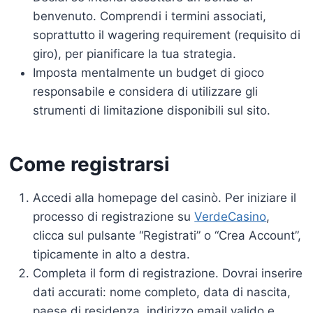
benvenuto. Comprendi i termini associati,
soprattutto il wagering requirement (requisito di
giro), per pianificare la tua strategia.
Imposta mentalmente un budget di gioco
responsabile e considera di utilizzare gli
strumenti di limitazione disponibili sul sito.
Come registrarsi
Accedi alla homepage del casinò. Per iniziare il
processo di registrazione su
VerdeCasino
,
clicca sul pulsante “Registrati” o “Crea Account”,
tipicamente in alto a destra.
Completa il form di registrazione. Dovrai inserire
dati accurati: nome completo, data di nascita,
paese di residenza, indirizzo email valido e