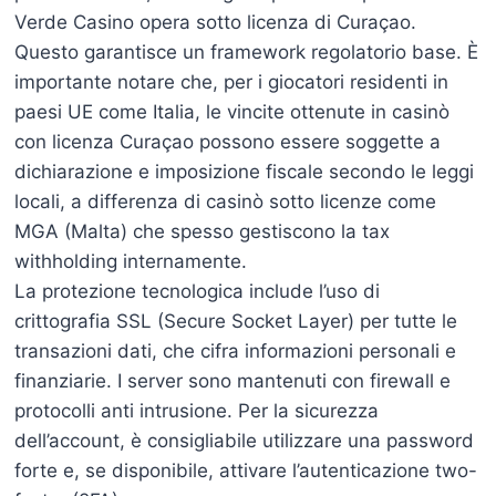
Verde Casino opera sotto licenza di Curaçao.
Questo garantisce un framework regolatorio base. È
importante notare che, per i giocatori residenti in
paesi UE come Italia, le vincite ottenute in casinò
con licenza Curaçao possono essere soggette a
dichiarazione e imposizione fiscale secondo le leggi
locali, a differenza di casinò sotto licenze come
MGA (Malta) che spesso gestiscono la tax
withholding internamente.
La protezione tecnologica include l’uso di
crittografia SSL (Secure Socket Layer) per tutte le
transazioni dati, che cifra informazioni personali e
finanziarie. I server sono mantenuti con firewall e
protocolli anti intrusione. Per la sicurezza
dell’account, è consigliabile utilizzare una password
forte e, se disponibile, attivare l’autenticazione two-