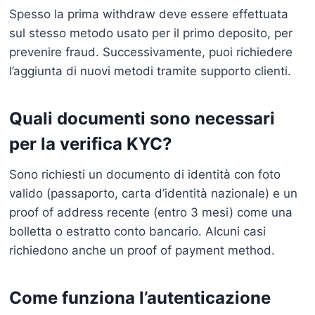
Spesso la prima withdraw deve essere effettuata
sul stesso metodo usato per il primo deposito, per
prevenire fraud. Successivamente, puoi richiedere
l’aggiunta di nuovi metodi tramite supporto clienti.
Quali documenti sono necessari
per la verifica KYC?
Sono richiesti un documento di identità con foto
valido (passaporto, carta d’identità nazionale) e un
proof of address recente (entro 3 mesi) come una
bolletta o estratto conto bancario. Alcuni casi
richiedono anche un proof of payment method.
Come funziona l’autenticazione