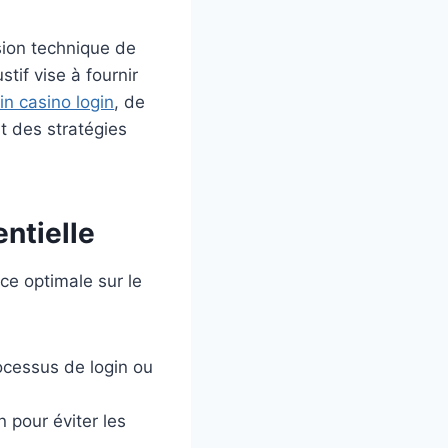
ion technique de
tif vise à fournir
n casino login
, de
t des stratégies
ntielle
ce optimale sur le
ocessus de login ou
 pour éviter les