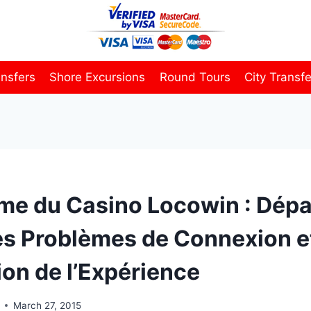
ansfers
Shore Excursions
Round Tours
City Transf
ime du Casino Locowin : Dép
s Problèmes de Connexion e
ion de l’Expérience
March 27, 2015