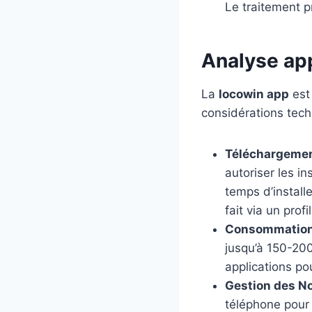
Le traitement 
Analyse app
La
locowin app
est
considérations tech
Téléchargemen
autoriser les i
temps d’installe
fait via un pro
Consommation
jusqu’à 150-20
applications p
Gestion des No
téléphone pour 