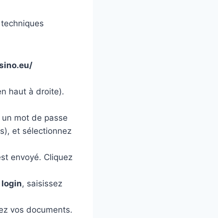
s techniques
sino.eu/
en haut à droite).
z un mot de passe
s), et sélectionnez
est envoyé. Cliquez
 login
, saisissez
dez vos documents.