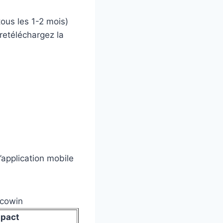
tous les 1-2 mois)
retéléchargez la
l’application mobile
ocowin
mpact