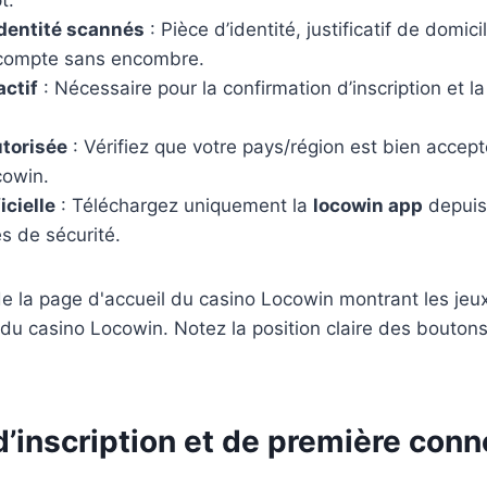
dentité scannés
: Pièce d’identité, justificatif de domic
e compte sans encombre.
ctif
: Nécessaire pour la confirmation d’inscription et l
utorisée
: Vérifiez que votre pays/région est bien accept
cowin.
icielle
: Téléchargez uniquement la
locowin app
depuis 
es de sécurité.
e du casino Locowin. Notez la position claire des bouton
’inscription et de première conn