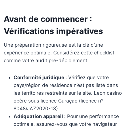
Avant de commencer :
Vérifications impératives
Une préparation rigoureuse est la clé d’une
expérience optimale. Considérez cette checklist
comme votre audit pré-déploiement.
Conformité juridique :
Vérifiez que votre
pays/région de résidence n’est pas listé dans
les territoires restreints sur le site. Leon casino
opère sous licence Curaçao (licence n°
8048/JAZ2020-13).
Adéquation appareil :
Pour une performance
optimale, assurez-vous que votre navigateur