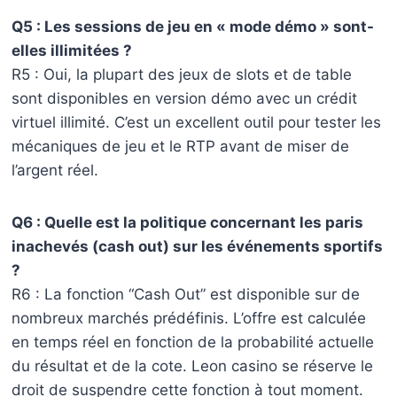
Q5 : Les sessions de jeu en « mode démo » sont-
elles illimitées ?
R5 : Oui, la plupart des jeux de slots et de table
sont disponibles en version démo avec un crédit
virtuel illimité. C’est un excellent outil pour tester les
mécaniques de jeu et le RTP avant de miser de
l’argent réel.
Q6 : Quelle est la politique concernant les paris
inachevés (cash out) sur les événements sportifs
?
R6 : La fonction “Cash Out” est disponible sur de
nombreux marchés prédéfinis. L’offre est calculée
en temps réel en fonction de la probabilité actuelle
du résultat et de la cote. Leon casino se réserve le
droit de suspendre cette fonction à tout moment.