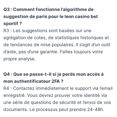
Q3 : Comment fonctionne l’algorithme de
suggestion de paris pour le
leon casino bet
sportif ?
R3 : Les suggestions sont basées sur une
agrégation de cotes, de statistiques historiques et
de tendances de mise populaires. Il s’agit d’un outil
d’aide, pas d’une garantie. Faites toujours votre
propre analyse.
Q4 : Que se passe-t-il si je perds mon accès à
mon authentificateur 2FA ?
R4 : Contactez immédiatement le support via l’email
enregistré. Vous devrez prouver votre identité via
une série de questions de sécurité et l’envoi de vos
documents. Le processus peut prendre 24-48h.