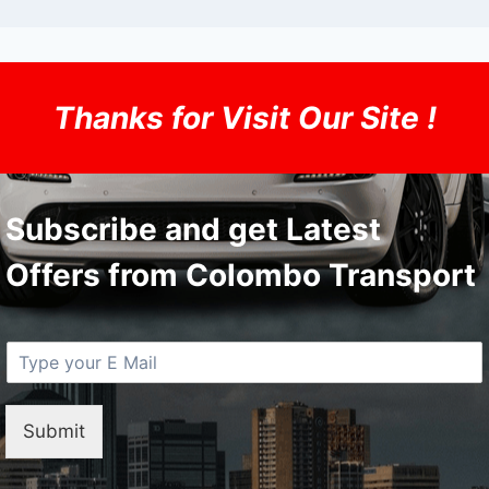
Thanks for Visit Our Site !
Subscribe and get Latest
Offers from Colombo Transport
E
M
a
i
Submit
l
*