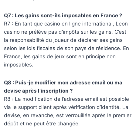
Q7 : Les gains sont-ils imposables en France ?
R7 : En tant que casino en ligne international, Leon
casino ne prélève pas d’impôts sur les gains. C’est
la responsabilité du joueur de déclarer ses gains
selon les lois fiscales de son pays de résidence. En
France, les gains de jeux sont en principe non
imposables.
Q8 : Puis-je modifier mon adresse email ou ma
devise après l’inscription ?
R8 : La modification de l’adresse email est possible
via le support client après vérification d’identité. La
devise, en revanche, est verrouillée après le premier
dépôt et ne peut être changée.