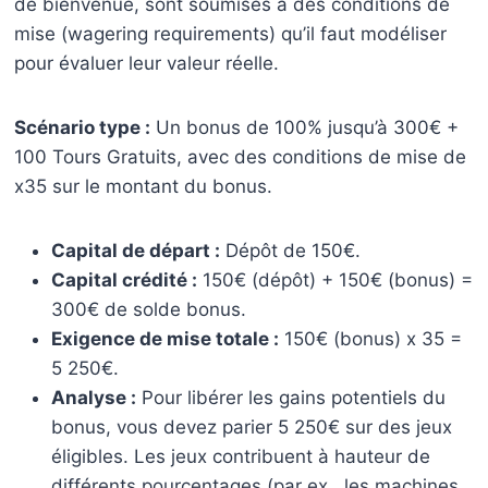
de bienvenue, sont soumises à des conditions de
mise (wagering requirements) qu’il faut modéliser
pour évaluer leur valeur réelle.
Scénario type :
Un bonus de 100% jusqu’à 300€ +
100 Tours Gratuits, avec des conditions de mise de
x35 sur le montant du bonus.
Capital de départ :
Dépôt de 150€.
Capital crédité :
150€ (dépôt) + 150€ (bonus) =
300€ de solde bonus.
Exigence de mise totale :
150€ (bonus) x 35 =
5 250€.
Analyse :
Pour libérer les gains potentiels du
bonus, vous devez parier 5 250€ sur des jeux
éligibles. Les jeux contribuent à hauteur de
différents pourcentages (par ex., les machines