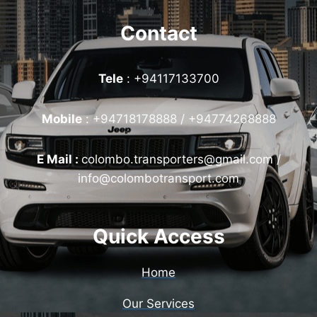
Contact
Tele
: +94117133700
Mobile
:
+94718178888 / +94774268888
E Mail :
colombo.transporters@gmail.com /
info@colombotransport.com
Quick Access
Home
Our Services