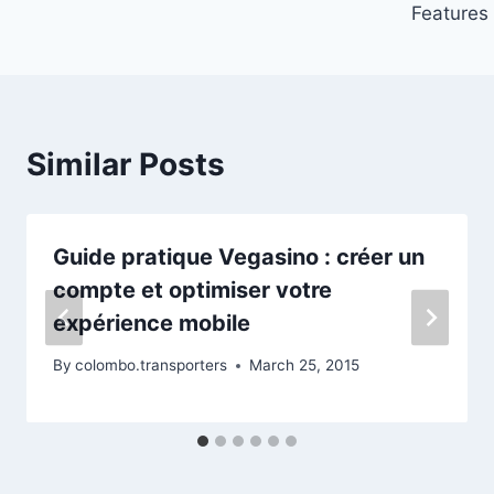
Features
Similar Posts
Guide pratique Vegasino : créer un
compte et optimiser votre
expérience mobile
By
colombo.transporters
March 25, 2015