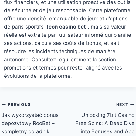
flux financiers, et une utilisation proactive des outils
de sécurité et de jeu responsable. Cette plateforme
offre une densité remarquable de jeux et d’options
de paris sportifs (
leon casino bet
), mais sa valeur
réelle est extraite par l’utilisateur informé qui planifie
ses actions, calcule ses coûts de bonus, et sait
résoudre les incidents techniques de manière
autonome. Consultez régulièrement la section
promotions et termes pour rester aligné avec les
évolutions de la plateforme.
Post
PREVIOUS
NEXT
Jak wykorzystać bonus
Unlocking 7bit Casino
navigation
depozytowy RooBet –
Free Spins: A Deep Dive
kompletny poradnik
into Bonuses and App