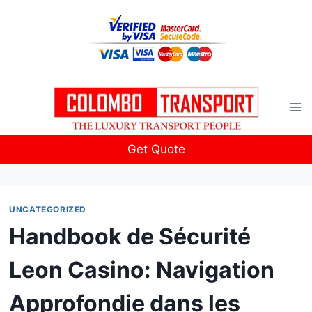
Skip
to
content
Get Quote
UNCATEGORIZED
Handbook de Sécurité
Leon Casino: Navigation
Approfondie dans les