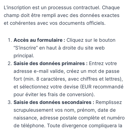
L’inscription est un processus contractuel. Chaque
champ doit être rempli avec des données exactes
et cohérentes avec vos documents officiels.
Accès au formulaire :
Cliquez sur le bouton
“S’inscrire” en haut à droite du site web
principal.
Saisie des données primaires :
Entrez votre
adresse e-mail valide, créez un mot de passe
fort (min. 8 caractères, avec chiffres et lettres),
et sélectionnez votre devise (EUR recommandé
pour éviter les frais de conversion).
Saisie des données secondaires :
Remplissez
scrupuleusement vos nom, prénom, date de
naissance, adresse postale complète et numéro
de téléphone. Toute divergence compliquera la