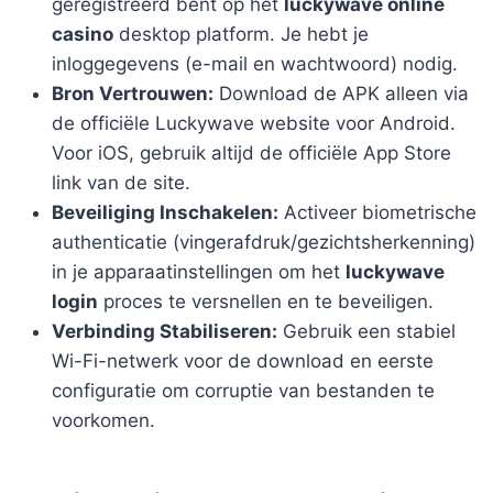
geregistreerd bent op het
luckywave online
casino
desktop platform. Je hebt je
inloggegevens (e-mail en wachtwoord) nodig.
Bron Vertrouwen:
Download de APK alleen via
de officiële Luckywave website voor Android.
Voor iOS, gebruik altijd de officiële App Store
link van de site.
Beveiliging Inschakelen:
Activeer biometrische
authenticatie (vingerafdruk/gezichtsherkenning)
in je apparaatinstellingen om het
luckywave
login
proces te versnellen en te beveiligen.
Verbinding Stabiliseren:
Gebruik een stabiel
Wi-Fi-netwerk voor de download en eerste
configuratie om corruptie van bestanden te
voorkomen.