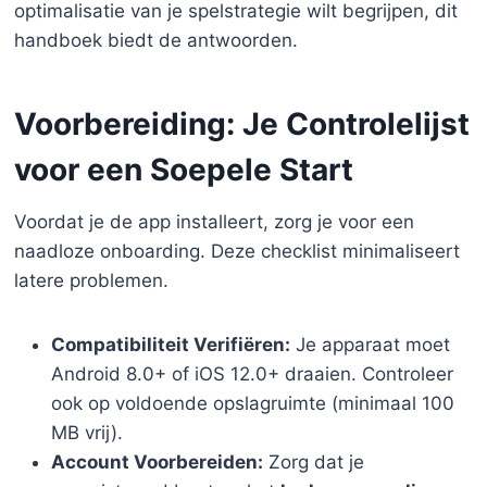
optimalisatie van je spelstrategie wilt begrijpen, dit
handboek biedt de antwoorden.
Voorbereiding: Je Controlelijst
voor een Soepele Start
Voordat je de app installeert, zorg je voor een
naadloze onboarding. Deze checklist minimaliseert
latere problemen.
Compatibiliteit Verifiëren:
Je apparaat moet
Android 8.0+ of iOS 12.0+ draaien. Controleer
ook op voldoende opslagruimte (minimaal 100
MB vrij).
Account Voorbereiden:
Zorg dat je