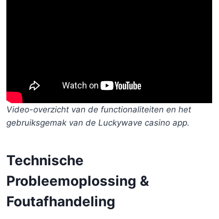
Video-overzicht van de functionaliteiten en het
gebruiksgemak van de Luckywave casino app.
Technische
Probleemoplossing &
Foutafhandeling