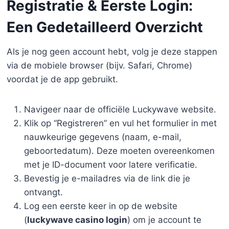
Registratie & Eerste Login:
Een Gedetailleerd Overzicht
Als je nog geen account hebt, volg je deze stappen
via de mobiele browser (bijv. Safari, Chrome)
voordat je de app gebruikt.
Navigeer naar de officiële Luckywave website.
Klik op “Registreren” en vul het formulier in met
nauwkeurige gegevens (naam, e-mail,
geboortedatum). Deze moeten overeenkomen
met je ID-document voor latere verificatie.
Bevestig je e-mailadres via de link die je
ontvangt.
Log een eerste keer in op de website
(
luckywave casino login
) om je account te