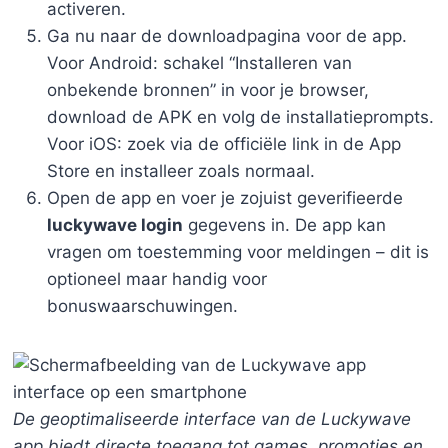
activeren.
Ga nu naar de downloadpagina voor de app.
Voor Android: schakel “Installeren van
onbekende bronnen” in voor je browser,
download de APK en volg de installatieprompts.
Voor iOS: zoek via de officiële link in de App
Store en installeer zoals normaal.
Open de app en voer je zojuist geverifieerde
luckywave login
gegevens in. De app kan
vragen om toestemming voor meldingen – dit is
optioneel maar handig voor
bonuswaarschuwingen.
De geoptimaliseerde interface van de Luckywave
app biedt directe toegang tot games, promoties en