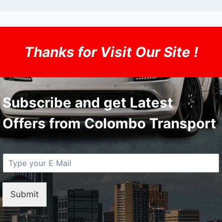
Thanks for Visit Our Site !
Subscribe and get Latest
Offers from Colombo Transport
E
M
a
i
Submit
l
*