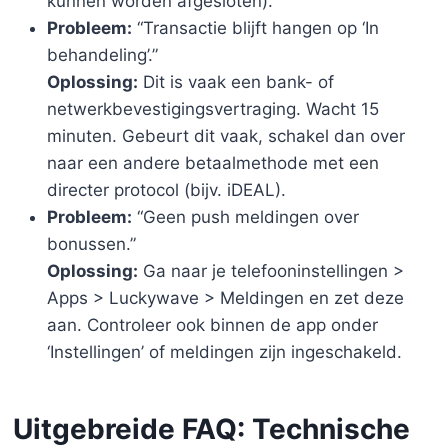
kunnen worden afgesloten).
Probleem:
“Transactie blijft hangen op ‘In
behandeling’.”
Oplossing:
Dit is vaak een bank- of
netwerkbevestigingsvertraging. Wacht 15
minuten. Gebeurt dit vaak, schakel dan over
naar een andere betaalmethode met een
directer protocol (bijv. iDEAL).
Probleem:
“Geen push meldingen over
bonussen.”
Oplossing:
Ga naar je telefooninstellingen >
Apps > Luckywave > Meldingen en zet deze
aan. Controleer ook binnen de app onder
‘Instellingen’ of meldingen zijn ingeschakeld.
Uitgebreide FAQ: Technische