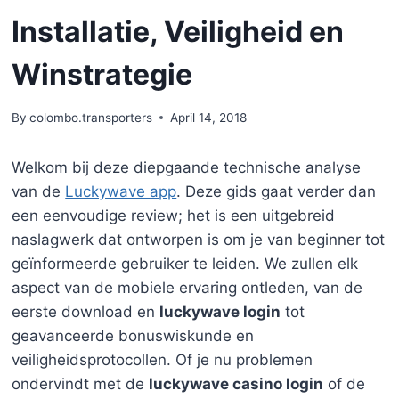
Installatie, Veiligheid en
Winstrategie
By
colombo.transporters
April 14, 2018
Welkom bij deze diepgaande technische analyse
van de
Luckywave app
. Deze gids gaat verder dan
een eenvoudige review; het is een uitgebreid
naslagwerk dat ontworpen is om je van beginner tot
geïnformeerde gebruiker te leiden. We zullen elk
aspect van de mobiele ervaring ontleden, van de
eerste download en
luckywave login
tot
geavanceerde bonuswiskunde en
veiligheidsprotocollen. Of je nu problemen
ondervindt met de
luckywave casino login
of de