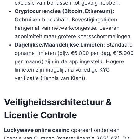
exclusie van bonussen tot gevolg hebben.
Cryptocurrencies (Bitcoin, Ethereum):
Gebruiken blockchain. Bevestigingstijden
hangen af van netwerkcongestie. Leveren
anonimiteit maar grotere koersschommelingen.
Dagelijkse/Maandelijkse Limieten:
Standaard
opname limieten (bijv. €5.000 per dag, €15.000
per maand) zijn in de app ingesteld. Hogere
limieten zijn mogelijk na volledige KYC-
verificatie (Kennis van Klant).
Veiligheidsarchitectuur &
Licentie Controle
Luckywave online casino
opereert onder een
licentie van Curaçao (master licentie 365/JAZ). Dit