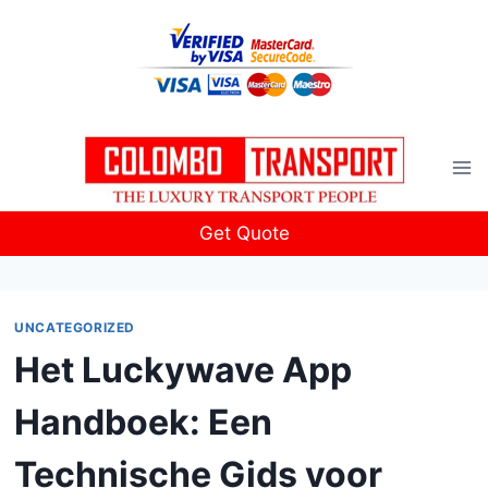
Skip
to
content
Get Quote
UNCATEGORIZED
Het Luckywave App
Handboek: Een
Technische Gids voor