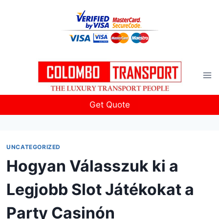
Skip
to
content
Get Quote
UNCATEGORIZED
Hogyan Válasszuk ki a
Legjobb Slot Játékokat a
Party Casinón