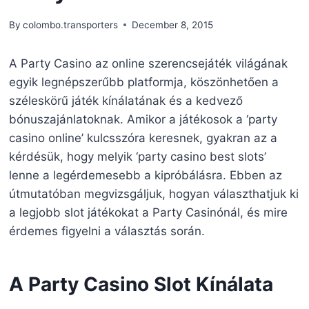
By
colombo.transporters
December 8, 2015
A Party Casino az online szerencsejáték világának
egyik legnépszerűbb platformja, köszönhetően a
széleskörű játék kínálatának és a kedvező
bónuszajánlatoknak. Amikor a játékosok a ‘party
casino online’ kulcsszóra keresnek, gyakran az a
kérdésük, hogy melyik ‘party casino best slots’
lenne a legérdemesebb a kipróbálásra. Ebben az
útmutatóban megvizsgáljuk, hogyan választhatjuk ki
a legjobb slot játékokat a Party Casinónál, és mire
érdemes figyelni a választás során.
A Party Casino Slot Kínálata