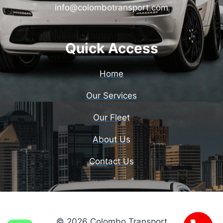
info@colombotransport.com
Quick Access
Home
Our Services
Our Fleet
About Us
Contact Us
© 2026 Colombo Transport