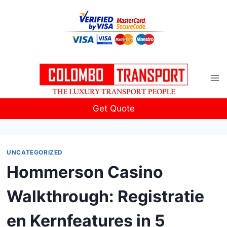
Skip
to
content
Get Quote
UNCATEGORIZED
Hommerson Casino
Walkthrough: Registratie
en Kernfeatures in 5