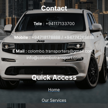
Contact
Tele
: +94117133700
Mobile
:
+94718178888 / +94774268888
E Mail :
colombo.transporters@gmail.com /
info@colombotransport.com
Quick Access
Home
Our Services