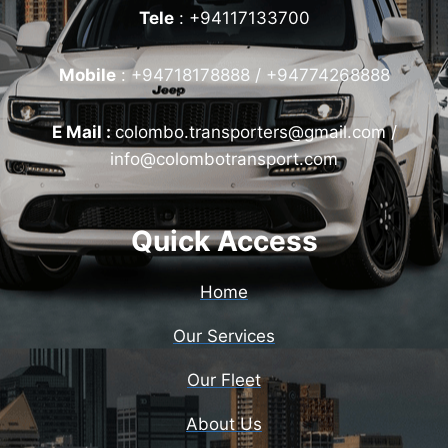
Tele
: +94117133700
Mobile
:
+94718178888 / +94774268888
E Mail :
colombo.transporters@gmail.com /
info@colombotransport.com
Quick Access
Home
Our Services
Our Fleet
About Us