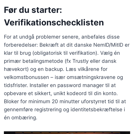
Før du starter:
Verifikationschecklisten
For at undgå problemer senere, anbefales disse
forberedelser: Bekræft at dit danske NemID/MitID er
klar til brug (obligatorisk til verifikation). Vælg én
primær betalingsmetode (fx Trustly eller dansk
hævekort) og en backup. Læs vilkårene for
velkomstbonussen – især omsætningskravene og
tidsfrister. Installer en password manager til at
opbevare et sikkert, unikt kodeord til din konto.
Bloker for minimum 20 minutter uforstyrret tid til at
gennemføre registrering og identitetsbekræftelse i
én ombæring.