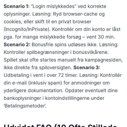
Scenario 1:
“Login mislykkedes” ved korrekte
oplysninger. Løsning: Ryd browser-cache og
cookies, eller skift til en privat browser
(Incognito/InPrivate). Kontrollér om din konto er låst
pga. for mange mislykkede forsøg – vent 30 min.
Scenario 2:
Bonusfrie spins udløses ikke. Løsning:
Kontroller spilbegrænsninger i bonusvilkårene.
Spillet skal ofte startes manuelt fra kampagnesiden,
ikke direkte fra spiloversigten.
Scenario 3:
Udbetaling i vent i over 72 timer. Løsning: Kontrollér
din e-mail (inklusiv spam) for anmodninger om
yderligere dokumentation. Opdater eventuelt dine
bankoplysninger i kontoindstillingerne under
‘Betalingsmetoder’.