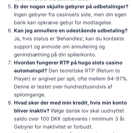
Er der nogen skjulte gebyrer på udbetalinger?
Ingen gebyrer fra casinoets side, men din egen
bank kan opkræve gebyr for modtagelse.
Kan jeg annullere en udestående udbetaling?
Ja, hvis status er ‘Behandles’, kan du kontakte
support og anmode om annullering og
genindsætning på din spillerkonto.
Hvordan fungerer RTP på
hugo slots casino
automatspil?
Den teoretiske RTP (Return to
Player) er angivet per spil, ofte mellem 94-97%.
Denne er testet over hundredtusindvis af
spilomgange.
Hvad sker der med min kredit, hvis min konto
bliver inaktiv?
Ifølge dansk lov skal uudnyttet
saldo over 100 DKK opbevares i minimum 3 år.
Gebyrer for inaktivitet er forbudt.