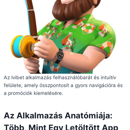
Az Ivibet alkalmazás felhasználóbarát és intuitív
felülete, amely összpontosít a gyors navigációra és
a promóciók kiemelésére.
Az Alkalmazás Anatómiája:
Több, Mint Egy Letöltött App