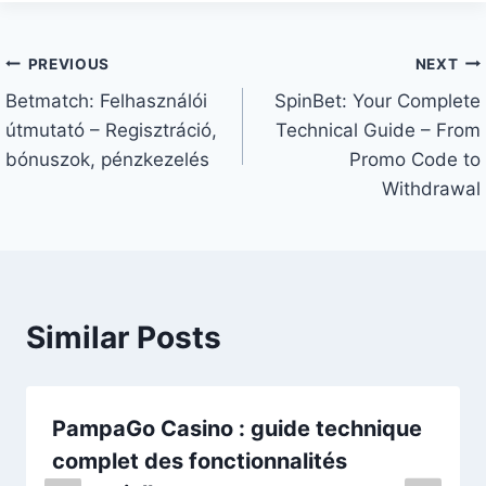
Post
PREVIOUS
NEXT
Betmatch: Felhasználói
SpinBet: Your Complete
navigation
útmutató – Regisztráció,
Technical Guide – From
bónuszok, pénzkezelés
Promo Code to
Withdrawal
Similar Posts
PampaGo Casino : guide technique
complet des fonctionnalités