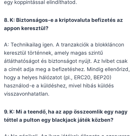
egy koppintással elindíthatod.
8. K: Biztonságos-e a kriptovaluta befizetés az
appon keresztül?
A: Technikailag igen. A tranzakciók a blokkláncon
keresztül történnek, amely magas szintű
átláthatóságot és biztonságot nyújt. Az Ivibet csak
a címét adja meg a befizetéshez. Mindig ellenőrizd,
hogy a helyes hálózatot (pl., ERC20, BEP20)
használod-e a küldéshez, mivel hibás küldés
visszavonhatatlan.
9. K: Mi a teendő, ha az app összeomlik egy nagy
téttel a pulton egy blackjack játék közben?