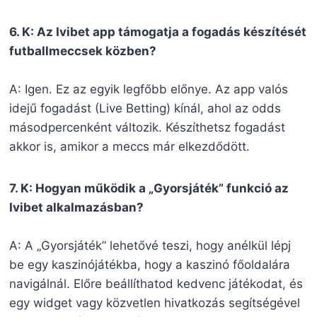
6. K: Az Ivibet app támogatja a fogadás készítését
futballmeccsek közben?
A: Igen. Ez az egyik legfőbb előnye. Az app valós
idejű fogadást (Live Betting) kínál, ahol az odds
másodpercenként változik. Készíthetsz fogadást
akkor is, amikor a meccs már elkezdődött.
7. K: Hogyan működik a „Gyorsjáték” funkció az
Ivibet alkalmazásban?
A: A „Gyorsjáték” lehetővé teszi, hogy anélkül lépj
be egy kaszinójátékba, hogy a kaszinó főoldalára
navigálnál. Előre beállíthatod kedvenc játékodat, és
egy widget vagy közvetlen hivatkozás segítségével