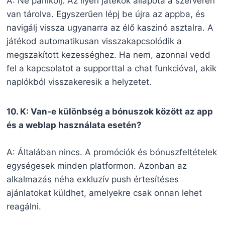
A: Ne pánikolj. Az ilyen játékok állapota a szerveren
van tárolva. Egyszerűen lépj be újra az appba, és
navigálj vissza ugyanarra az élő kaszinó asztalra. A
játékod automatikusan visszakapcsolódik a
megszakított kezességhez. Ha nem, azonnal vedd
fel a kapcsolatot a supporttal a chat funkcióval, akik
naplókból visszakeresik a helyzetet.
10. K: Van-e különbség a bónuszok között az app
és a weblap használata esetén?
A: Általában nincs. A promóciók és bónuszfeltételek
egységesek minden platformon. Azonban az
alkalmazás néha exkluzív push értesítéses
ajánlatokat küldhet, amelyekre csak onnan lehet
reagálni.