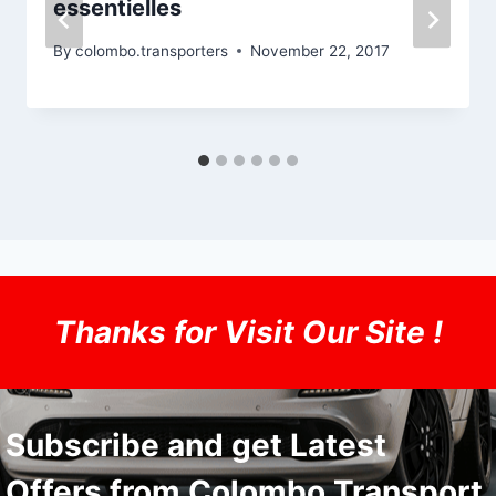
essentielles
By
colombo.transporters
November 22, 2017
Thanks for Visit Our Site !
Subscribe and get Latest
Offers from Colombo Transport