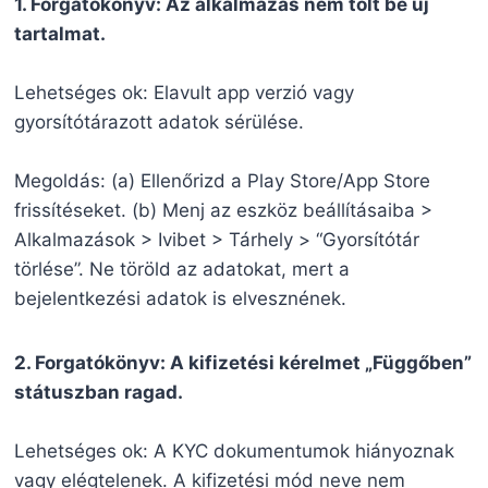
1. Forgatókönyv: Az alkalmazás nem tölt be új
tartalmat.
Lehetséges ok: Elavult app verzió vagy
gyorsítótárazott adatok sérülése.
Megoldás: (a) Ellenőrizd a Play Store/App Store
frissítéseket. (b) Menj az eszköz beállításaiba >
Alkalmazások > Ivibet > Tárhely > “Gyorsítótár
törlése”. Ne töröld az adatokat, mert a
bejelentkezési adatok is elvesznének.
2. Forgatókönyv: A kifizetési kérelmet „Függőben”
státuszban ragad.
Lehetséges ok: A KYC dokumentumok hiányoznak
vagy elégtelenek. A kifizetési mód neve nem