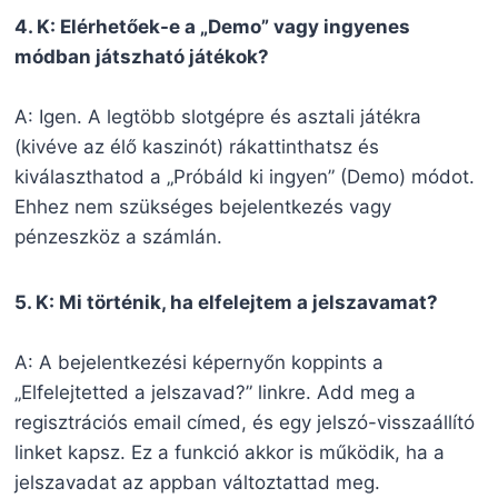
4. K: Elérhetőek-e a „Demo” vagy ingyenes
módban játszható játékok?
A: Igen. A legtöbb slotgépre és asztali játékra
(kivéve az élő kaszinót) rákattinthatsz és
kiválaszthatod a „Próbáld ki ingyen” (Demo) módot.
Ehhez nem szükséges bejelentkezés vagy
pénzeszköz a számlán.
5. K: Mi történik, ha elfelejtem a jelszavamat?
A: A bejelentkezési képernyőn koppints a
„Elfelejtetted a jelszavad?” linkre. Add meg a
regisztrációs email címed, és egy jelszó-visszaállító
linket kapsz. Ez a funkció akkor is működik, ha a
jelszavadat az appban változtattad meg.