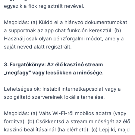
egyezik a fiók regisztrált nevével.
Megoldás: (a) Küldd el a hiányzó dokumentumokat
a supportnak az app chat funkción keresztül. (b)
Használj csak olyan pénzforgalmi módot, amely a
saját neved alatt regisztrált.
3. Forgatókönyv: Az élő kaszinó stream
„megfagy” vagy lecsökken a minősége.
Lehetséges ok: Instabil internetkapcsolat vagy a
szolgáltató szervereinek lokális terhelése.
Megoldás: (a) Válts Wi-Fi-ről mobilos adatra (vagy
fordítva). (b) Csökkentsd a stream minőségét az élő
kaszinó beállításainál (ha elérhető). (c) Lépj ki, majd