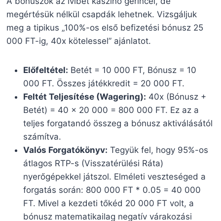
A bónuszok az ivibet kaszino gerincei, de
megértésük nélkül csapdák lehetnek. Vizsgáljuk
meg a tipikus „100%-os első befizetési bónusz 25
000 FT-ig, 40x kötelessel” ajánlatot.
Előfeltétel:
Betét = 10 000 FT, Bónusz = 10
000 FT. Összes játékkredit = 20 000 FT.
Feltét Teljesítése (Wagering):
40x (Bónusz +
Betét) = 40 x 20 000 = 800 000 FT. Ez az a
teljes forgatandó összeg a bónusz aktiválásától
számítva.
Valós Forgatókönyv:
Tegyük fel, hogy 95%-os
átlagos RTP-s (Visszatérülési Ráta)
nyerőgépekkel játszol. Elméleti veszteséged a
forgatás során: 800 000 FT * 0.05 = 40 000
FT. Mivel a kezdeti tőkéd 20 000 FT volt, a
bónusz matematikailag negatív várakozási