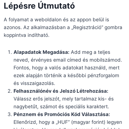
Lépésre Útmutató
A folyamat a weboldalon és az appon belül is
azonos. Az alkalmazásban a „Regisztráció” gombra
koppintva indítható.
Alapadatok Megadása:
Add meg a teljes
neved, érvényes email címed és mobilszámod.
Fontos, hogy a valós adatokat használd, mert
ezek alapján történik a későbbi pénzforgalom
és visszaigazolás.
Felhasználónév és Jelszó Létrehozása:
Válassz erős jelszót, mely tartalmaz kis- és
nagybetűt, számot és speciális karaktert.
Pénznem és Promóciós Kód Választása:
Ellenőrizd, hogy a „HUF” (magyar forint) legyen