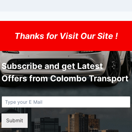
Thanks for Visit Our Site !
Subscribe and get Latest
Offers from Colombo Transport
E
M
a
i
Submit
l
*