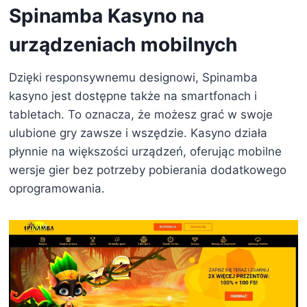
Spinamba Kasyno na
urządzeniach mobilnych
Dzięki responsywnemu designowi, Spinamba
kasyno jest dostępne także na smartfonach i
tabletach. To oznacza, że możesz grać w swoje
ulubione gry zawsze i wszędzie. Kasyno działa
płynnie na większości urządzeń, oferując mobilne
wersje gier bez potrzeby pobierania dodatkowego
oprogramowania.