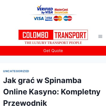
Skip
to
content
Get Quote
UNCATEGORIZED
Jak grać w Spinamba
Online Kasyno: Kompletny
Przewodnik