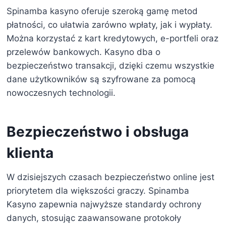
Spinamba kasyno oferuje szeroką gamę metod
płatności, co ułatwia zarówno wpłaty, jak i wypłaty.
Można korzystać z kart kredytowych, e-portfeli oraz
przelewów bankowych. Kasyno dba o
bezpieczeństwo transakcji, dzięki czemu wszystkie
dane użytkowników są szyfrowane za pomocą
nowoczesnych technologii.
Bezpieczeństwo i obsługa
klienta
W dzisiejszych czasach bezpieczeństwo online jest
priorytetem dla większości graczy. Spinamba
Kasyno zapewnia najwyższe standardy ochrony
danych, stosując zaawansowane protokoły