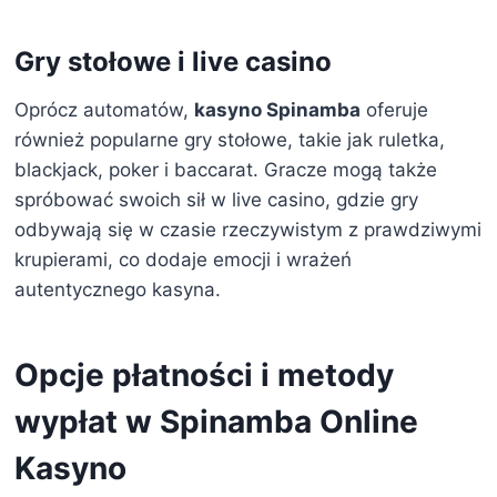
Gry stołowe i live casino
Oprócz automatów,
kasyno Spinamba
oferuje
również popularne gry stołowe, takie jak ruletka,
blackjack, poker i baccarat. Gracze mogą także
spróbować swoich sił w live casino, gdzie gry
odbywają się w czasie rzeczywistym z prawdziwymi
krupierami, co dodaje emocji i wrażeń
autentycznego kasyna.
Opcje płatności i metody
wypłat w Spinamba Online
Kasyno