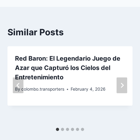
Similar Posts
Red Baron: El Legendario Juego de
Azar que Capturó los Cielos del
Entretenimiento
By
colombo.transporters
February 4, 2026