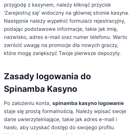
przygodę z kasynem, należy kliknąć przycisk
‘Zarejestruj się’ widoczny na głównej stronie kasyna.
Następnie należy wypełnić formularz rejestracyjny,
podając podstawowe informacje, takie jak imię,
nazwisko, adres e-mail oraz numer telefonu. Warto
zwrócić uwagę na promocje dla nowych graczy,
które mogą zwiększyć Twoje pierwsze depozyty.
Zasady logowania do
Spinamba Kasyno
Po założeniu konta,
spinamba kasyno logowanie
staje się prostą formalnością. Należy wpisać swoje
dane uwierzytelniające, takie jak adres e-mail i
hasło, aby uzyskać dostęp do swojego profilu.