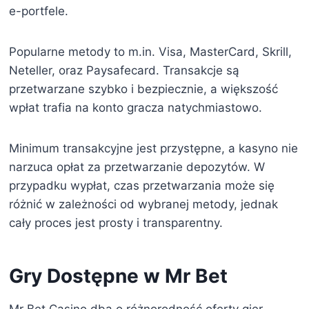
e-portfele.
Popularne metody to m.in. Visa, MasterCard, Skrill,
Neteller, oraz Paysafecard. Transakcje są
przetwarzane szybko i bezpiecznie, a większość
wpłat trafia na konto gracza natychmiastowo.
Minimum transakcyjne jest przystępne, a kasyno nie
narzuca opłat za przetwarzanie depozytów. W
przypadku wypłat, czas przetwarzania może się
różnić w zależności od wybranej metody, jednak
cały proces jest prosty i transparentny.
Gry Dostępne w Mr Bet
Mr Bet Casino dba o różnorodność oferty gier,