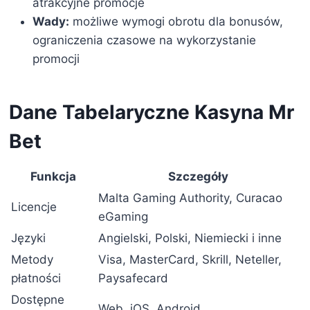
atrakcyjne promocje
Wady:
możliwe wymogi obrotu dla bonusów,
ograniczenia czasowe na wykorzystanie
promocji
Dane Tabelaryczne Kasyna Mr
Bet
Funkcja
Szczegóły
Malta Gaming Authority, Curacao
Licencje
eGaming
Języki
Angielski, Polski, Niemiecki i inne
Metody
Visa, MasterCard, Skrill, Neteller,
płatności
Paysafecard
Dostępne
Web, iOS, Android