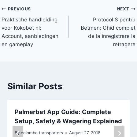
Post
PREVIOUS
NEXT
Praktische handleiding
Protocol S pentru
navigation
voor Kokobet nl:
Betmen: Ghid complet
Account, aanbiedingen
de la înregistrare la
en gameplay
retragere
Similar Posts
Palmerbet App Guide: Complete
Setup, Safety & Wagering Explained
By
colombo.transporters
August 27, 2018