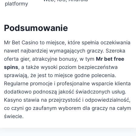
platformy
Podsumowanie
Mr Bet Casino to miejsce, które spełnia oczekiwania
nawet najbardziej wymagających graczy. Szeroka
oferta gier, atrakcyjne bonusy, w tym
Mr bet free
spins
, a także wysoki poziom bezpieczeństwa
sprawiają, że jest to miejsce godne polecenia.
Regularne promocje i profesjonalne wsparcie klienta
dodatkowo podnoszą jakość świadczonych usług.
Kasyno stawia na przejrzystość i odpowiedzialność,
co czyni go zaufanym wyborem dla graczy na całym
świecie.