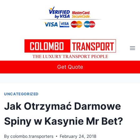
Skip
to
content
Get Quote
UNCATEGORIZED
Jak Otrzymać Darmowe
Spiny w Kasynie Mr Bet?
By
colombo.transporters
February 24, 2018