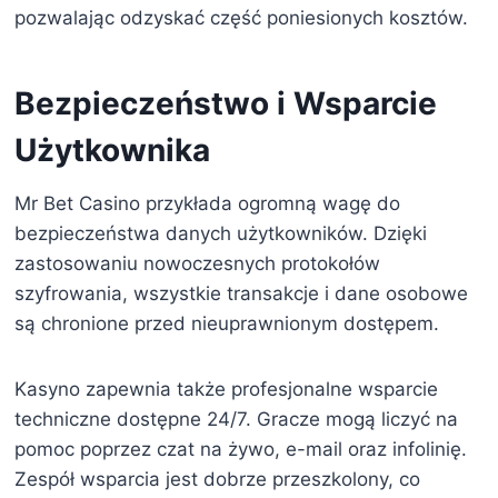
pozwalając odzyskać część poniesionych kosztów.
Bezpieczeństwo i Wsparcie
Użytkownika
Mr Bet Casino przykłada ogromną wagę do
bezpieczeństwa danych użytkowników. Dzięki
zastosowaniu nowoczesnych protokołów
szyfrowania, wszystkie transakcje i dane osobowe
są chronione przed nieuprawnionym dostępem.
Kasyno zapewnia także profesjonalne wsparcie
techniczne dostępne 24/7. Gracze mogą liczyć na
pomoc poprzez czat na żywo, e-mail oraz infolinię.
Zespół wsparcia jest dobrze przeszkolony, co