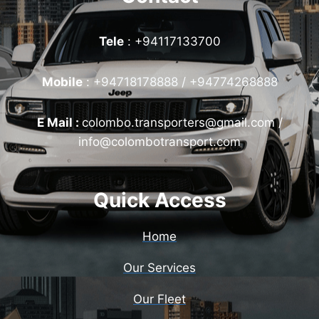
Tele
: +94117133700
Mobile
:
+94718178888 / +94774268888
E Mail :
colombo.transporters@gmail.com /
info@colombotransport.com
Quick Access
Home
Our Services
Our Fleet