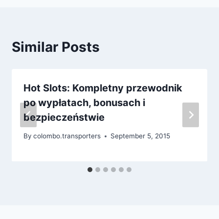
Similar Posts
Hot Slots: Kompletny przewodnik
po wypłatach, bonusach i
bezpieczeństwie
By
colombo.transporters
September 5, 2015