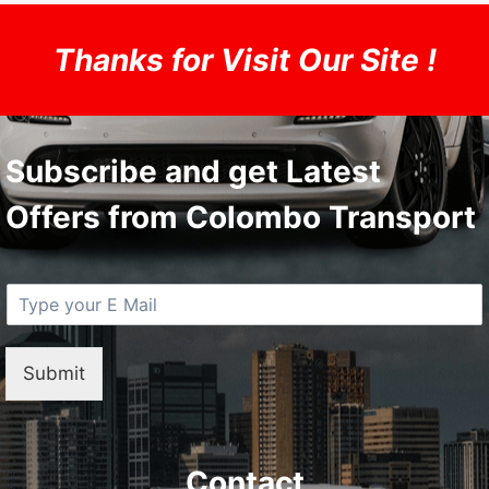
Thanks for Visit Our Site !
Subscribe and get Latest
Offers from Colombo Transport
E
M
a
i
Submit
l
*
Contact