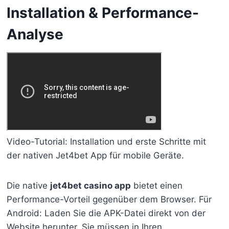
Installation & Performance-
Analyse
Video-Tutorial: Installation und erste Schritte mit
der nativen Jet4bet App für mobile Geräte.
Die native
jet4bet casino app
bietet einen
Performance-Vorteil gegenüber dem Browser. Für
Android: Laden Sie die APK-Datei direkt von der
Website herunter. Sie müssen in Ihren