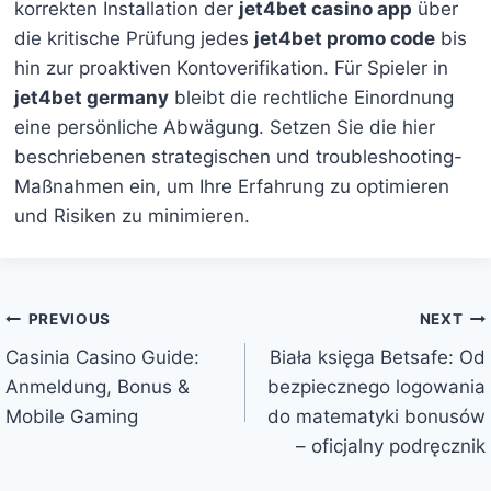
korrekten Installation der
jet4bet casino app
über
die kritische Prüfung jedes
jet4bet promo code
bis
hin zur proaktiven Kontoverifikation. Für Spieler in
jet4bet germany
bleibt die rechtliche Einordnung
eine persönliche Abwägung. Setzen Sie die hier
beschriebenen strategischen und troubleshooting-
Maßnahmen ein, um Ihre Erfahrung zu optimieren
und Risiken zu minimieren.
Post
PREVIOUS
NEXT
Casinia Casino Guide:
Biała księga Betsafe: Od
navigation
Anmeldung, Bonus &
bezpiecznego logowania
Mobile Gaming
do matematyki bonusów
– oficjalny podręcznik