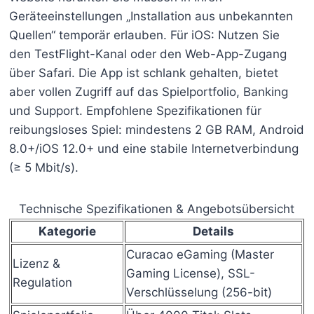
Geräteeinstellungen „Installation aus unbekannten
Quellen“ temporär erlauben. Für iOS: Nutzen Sie
den TestFlight-Kanal oder den Web-App-Zugang
über Safari. Die App ist schlank gehalten, bietet
aber vollen Zugriff auf das Spielportfolio, Banking
und Support. Empfohlene Spezifikationen für
reibungsloses Spiel: mindestens 2 GB RAM, Android
8.0+/iOS 12.0+ und eine stabile Internetverbindung
(≥ 5 Mbit/s).
Technische Spezifikationen & Angebotsübersicht
Kategorie
Details
Curacao eGaming (Master
Lizenz &
Gaming License), SSL-
Regulation
Verschlüsselung (256-bit)