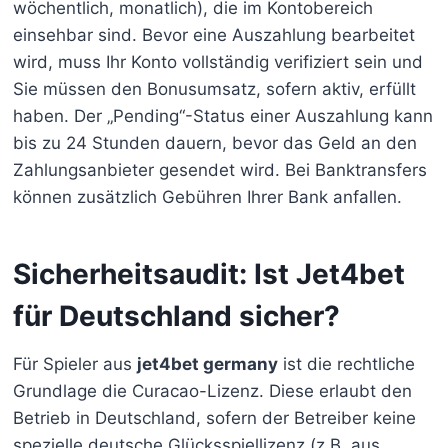
wöchentlich, monatlich), die im Kontobereich
einsehbar sind. Bevor eine Auszahlung bearbeitet
wird, muss Ihr Konto vollständig verifiziert sein und
Sie müssen den Bonusumsatz, sofern aktiv, erfüllt
haben. Der „Pending“-Status einer Auszahlung kann
bis zu 24 Stunden dauern, bevor das Geld an den
Zahlungsanbieter gesendet wird. Bei Banktransfers
können zusätzlich Gebühren Ihrer Bank anfallen.
Sicherheitsaudit: Ist Jet4bet
für Deutschland sicher?
Für Spieler aus
jet4bet germany
ist die rechtliche
Grundlage die Curacao-Lizenz. Diese erlaubt den
Betrieb in Deutschland, sofern der Betreiber keine
spezielle deutsche Glücksspiellizenz (z.B. aus