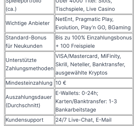
Spieleportfolio
Über 4000 Titel: Slots,
(ca.)
Tischspiele, Live Casino
NetEnt, Pragmatic Play,
Wichtige Anbieter
Evolution, Play’n GO, BGaming
Standard-Bonus
Bis zu 100% Einzahlungsbonus
für Neukunden
+ 100 Freispiele
VISA/Mastercard, MiFinity,
Unterstützte
Skrill, Neteller, Banktransfer,
Zahlungsmethoden
ausgewählte Kryptos
Mindesteinzahlung
10 €
E-Wallets: 0-24h;
Auszahlungsdauer
Karten/Banktransfer: 1-3
(Durchschnitt)
Bankarbeitstage
Kundensupport
24/7 Live-Chat, E-Mail