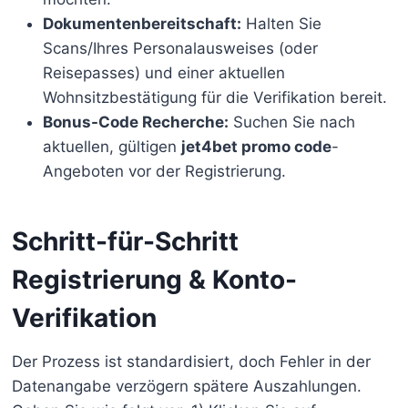
Dokumentenbereitschaft:
Halten Sie
Scans/Ihres Personalausweises (oder
Reisepasses) und einer aktuellen
Wohnsitzbestätigung für die Verifikation bereit.
Bonus-Code Recherche:
Suchen Sie nach
aktuellen, gültigen
jet4bet promo code
-
Angeboten vor der Registrierung.
Schritt-für-Schritt
Registrierung & Konto-
Verifikation
Der Prozess ist standardisiert, doch Fehler in der
Datenangabe verzögern spätere Auszahlungen.