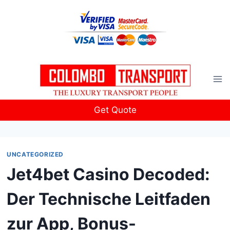
Skip
to
content
Get Quote
UNCATEGORIZED
Jet4bet Casino Decoded:
Der Technische Leitfaden
zur App, Bonus-