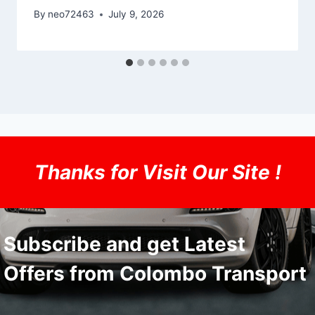
By
neo72463
July 9, 2026
Thanks for Visit Our Site !
Subscribe and get Latest
Offers from Colombo Transport