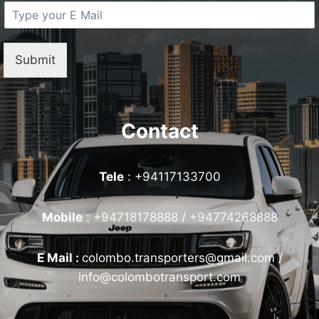
E
M
a
i
Submit
l
*
Contact
Tele
: +94117133700
Mobile
:
+94718178888 / +94774268888
E Mail :
colombo.transporters@gmail.com /
info@colombotransport.com