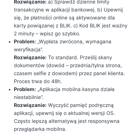
Rozwiązanie:
a) Sprawdź dzienne limity
transakcyjne w aplikacji bankowej. b) Upewnij
się, że płatności online są aktywowane dla
karty powiązanej z BLIK. c) Kod BLIK jest ważny
2 minuty – wpisz go szybko.
Problem:
„Wypłata zwrócona, wymagana
weryfikacja”.
Rozwiązanie:
To standard. Prześlij skany
dokumentów (dowód – przednia/tylna strona,
czasem selfie z dowodem) przez panel klienta.
Proces trwa do 48h.
Problem:
„Aplikacja mobilna kasyna działa
niestabilnie”.
Rozwiązanie:
Wyczyść pamięć podręczną
aplikacji, upewnij się o aktualnej wersji OS.
Często lepszą alternatywą jest responsywna
przeglądarka mobilna.