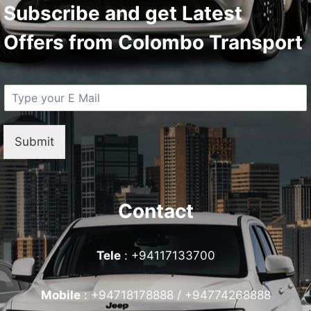
Subscribe and get Latest
Offers from Colombo Transport
E
M
a
i
Submit
l
*
Contact
Tele
: +94117133700
Mobile
:
+94718178888 / +94774268888