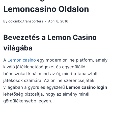
Lemoncasino Oldalon
By
colombo.transporters
April 8, 2016
Bevezetés a Lemon Casino
világába
A
Lemon casino
egy modern online platform, amely
kiváló játéklehetőségeket és egyedülálló
bónuszokat kínál mind az új, mind a tapasztalt
játékosok számára. Az online szerencsejáték
világában a gyors és egyszerű
Lemon casino login
lehetőség biztosítja, hogy az élmény minél
gördülékenyebb legyen.