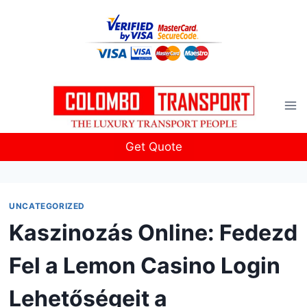
Skip
to
content
Get Quote
UNCATEGORIZED
Kaszinozás Online: Fedezd
Fel a Lemon Casino Login
Lehetőségeit a