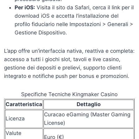
Per iOS:
Visita il sito da Safari, cerca il link per il
download iOS e accetta l’installazione del
profilo fiduciario nelle Impostazioni > Generali >
Gestione Dispositivo.
L’app offre un’interfaccia nativa, reattiva e completa:
accesso a tutti i giochi slot, tavoli e live casino,
gestione dei depositi e prelievi, supporto clienti
integrato e notifiche push per bonus e promozioni.
Specifiche Tecniche Kingmaker Casino
Caratteristica
Dettaglio
Curacao eGaming (Master Gaming
Licenza
License)
Valute
Euro (€)