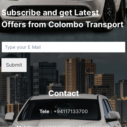
Subscribe and get Latest
Offers from Colombo Transport
E
M
a
i
Submit
l
*
Contact
Tele
: +94117133700