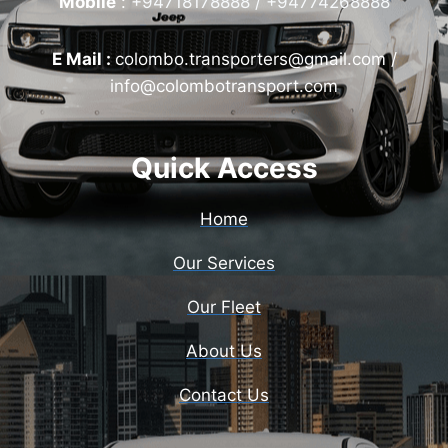
Mobile
:
+94718178888 / +94774268888
E Mail :
colombo.transporters@gmail.com /
info@colombotransport.com
Quick Access
Home
Our Services
Our Fleet
About Us
Contact Us