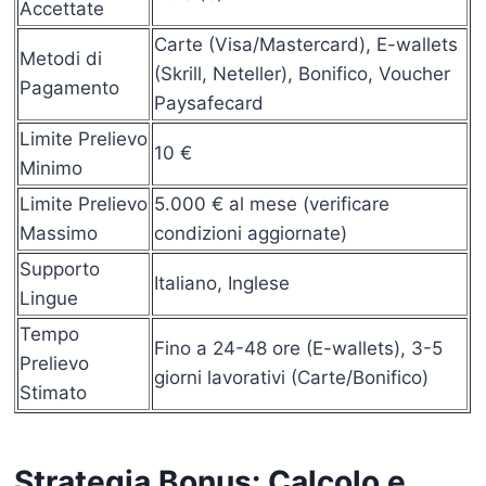
Accettate
Carte (Visa/Mastercard), E-wallets
Metodi di
(Skrill, Neteller), Bonifico, Voucher
Pagamento
Paysafecard
Limite Prelievo
10 €
Minimo
Limite Prelievo
5.000 € al mese (verificare
Massimo
condizioni aggiornate)
Supporto
Italiano, Inglese
Lingue
Tempo
Fino a 24-48 ore (E-wallets), 3-5
Prelievo
giorni lavorativi (Carte/Bonifico)
Stimato
Strategia Bonus: Calcolo e