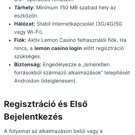
Tárhely:
Minimum 150 MB szabad hely az
eszközön.
Hálózat:
Stabil internetkapcsolat (3G/4G/5G
vagy Wi-Fi).
Fiók:
Aktív Lemon Casino felhasználói fiók. Ha
nincs, a
lemon casino login
előtt regisztráció
szükséges.
Biztonság:
Engedélyezze a „Ismeretlen
forrásokból származó alkalmazások” telepítését
Androidon (ideiglenesen).
Regisztráció és Első
Bejelentkezés
A folyamat az alkalmazáson belül vagy a