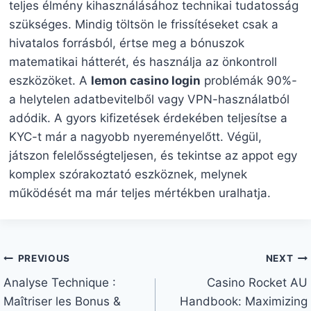
teljes élmény kihasználásához technikai tudatosság
szükséges. Mindig töltsön le frissítéseket csak a
hivatalos forrásból, értse meg a bónuszok
matematikai hátterét, és használja az önkontroll
eszközöket. A
lemon casino login
problémák 90%-
a helytelen adatbevitelből vagy VPN-használatból
adódik. A gyors kifizetések érdekében teljesítse a
KYC-t már a nagyobb nyereményelőtt. Végül,
játszon felelősségteljesen, és tekintse az appot egy
komplex szórakoztató eszköznek, melynek
működését ma már teljes mértékben uralhatja.
Post
PREVIOUS
NEXT
Analyse Technique :
Casino Rocket AU
navigation
Maîtriser les Bonus &
Handbook: Maximizing