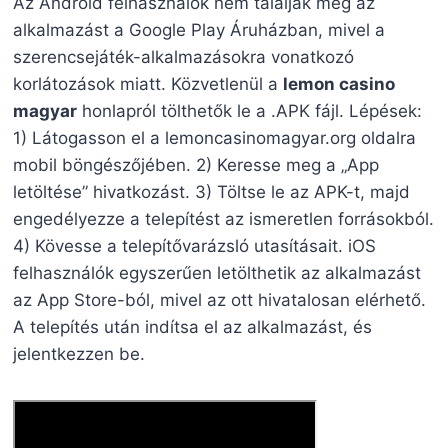
Az Android felhasználók nem találják meg az
alkalmazást a Google Play Áruházban, mivel a
szerencsejáték-alkalmazásokra vonatkozó
korlátozások miatt. Közvetlenül a
lemon casino
magyar
honlapról tölthetők le a .APK fájl. Lépések:
1) Látogasson el a lemoncasinomagyar.org oldalra
mobil böngészőjében. 2) Keresse meg a „App
letöltése” hivatkozást. 3) Töltse le az APK-t, majd
engedélyezze a telepítést az ismeretlen forrásokból.
4) Kövesse a telepítővarázsló utasításait. iOS
felhasználók egyszerűen letölthetik az alkalmazást
az App Store-ból, mivel az ott hivatalosan elérhető.
A telepítés után indítsa el az alkalmazást, és
jelentkezzen be.