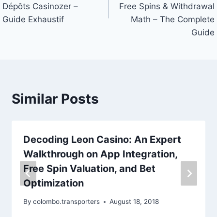
Dépôts Casinozer –
Free Spins & Withdrawal
Guide Exhaustif
Math – The Complete
Guide
Similar Posts
Decoding Leon Casino: An Expert
Walkthrough on App Integration,
Free Spin Valuation, and Bet
Optimization
By
colombo.transporters
August 18, 2018