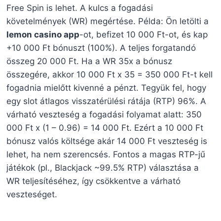
Free Spin is lehet. A kulcs a fogadási
követelmények (WR) megértése. Példa: Ön letölti a
lemon casino app
-ot, befizet 10 000 Ft-ot, és kap
+10 000 Ft bónuszt (100%). A teljes forgatandó
összeg 20 000 Ft. Ha a WR 35x a bónusz
összegére, akkor 10 000 Ft x 35 = 350 000 Ft-t kell
fogadnia mielőtt kivenné a pénzt. Tegyük fel, hogy
egy slot átlagos visszatérülési rátája (RTP) 96%. A
várható veszteség a fogadási folyamat alatt: 350
000 Ft x (1 – 0.96) = 14 000 Ft. Ezért a 10 000 Ft
bónusz valós költsége akár 14 000 Ft veszteség is
lehet, ha nem szerencsés. Fontos a magas RTP-jű
játékok (pl., Blackjack ~99.5% RTP) választása a
WR teljesítéséhez, így csökkentve a várható
veszteséget.