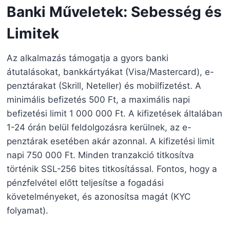
Banki Műveletek: Sebesség és
Limitek
Az alkalmazás támogatja a gyors banki
átutalásokat, bankkártyákat (Visa/Mastercard), e-
penztárakat (Skrill, Neteller) és mobilfizetést. A
minimális befizetés 500 Ft, a maximális napi
befizetési limit 1 000 000 Ft. A kifizetések általában
1-24 órán belül feldolgozásra kerülnek, az e-
penztárak esetében akár azonnal. A kifizetési limit
napi 750 000 Ft. Minden tranzakció titkosítva
történik SSL-256 bites titkosítással. Fontos, hogy a
pénzfelvétel előtt teljesítse a fogadási
követelményeket, és azonosítsa magát (KYC
folyamat).