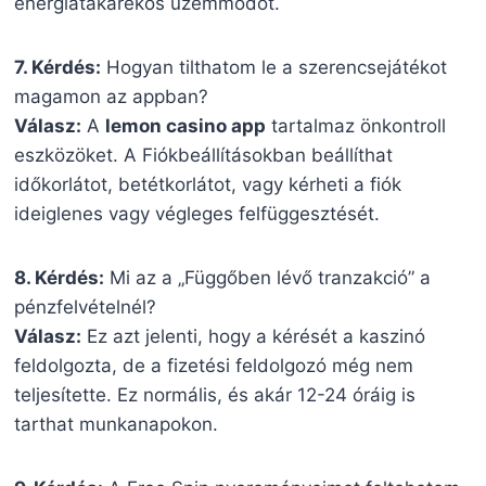
energiatakarékos üzemmódot.
7. Kérdés:
Hogyan tilthatom le a szerencsejátékot
magamon az appban?
Válasz:
A
lemon casino app
tartalmaz önkontroll
eszközöket. A Fiókbeállításokban beállíthat
időkorlátot, betétkorlátot, vagy kérheti a fiók
ideiglenes vagy végleges felfüggesztését.
8. Kérdés:
Mi az a „Függőben lévő tranzakció” a
pénzfelvételnél?
Válasz:
Ez azt jelenti, hogy a kérését a kaszinó
feldolgozta, de a fizetési feldolgozó még nem
teljesítette. Ez normális, és akár 12-24 óráig is
tarthat munkanapokon.