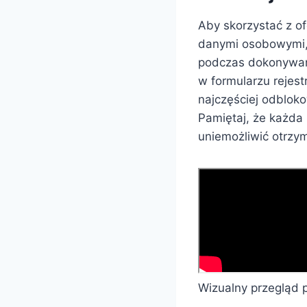
Aby skorzystać z of
danymi osobowymi, 
podczas dokonywani
w formularzu rejes
najczęściej odblok
Pamiętaj, że każda
uniemożliwić otrzy
Wizualny przegląd p