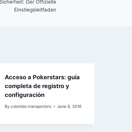
icherheit: Der Offizielle
Einstiegsleitfaden
Acceso a Pokerstars: guía
completa de registro y
configuración
By
colombo.transporters
June 6, 2016