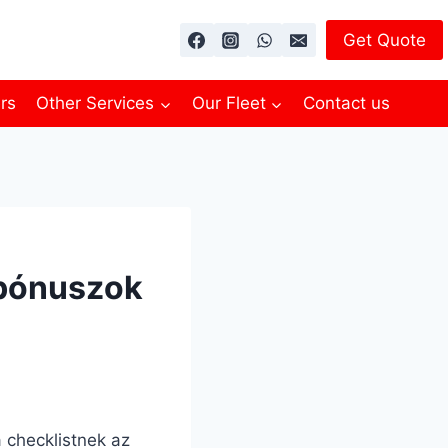
Get Quote
ers
Other Services
Our Fleet
Contact us
 bónuszok
a checklistnek az