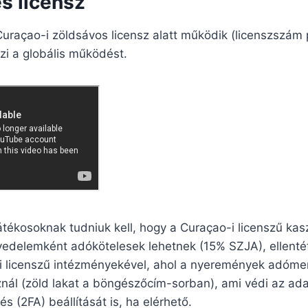
s licensz
raçao-i zöldsávos licensz alatt működik (licenszszám p
szi a globális működést.
tékosoknak tudniuk kell, hogy a Curaçao-i licenszű ka
edelemként adókötelesek lehetnek (15% SZJA), ellent
lyi licenszű intézményekével, ahol a nyeremények adóme
znál (zöld lakat a böngészőcím-sorban), ami védi az adat
és (2FA) beállítását is, ha elérhető.