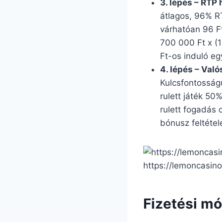
3. lépés – RTP 
átlagos, 96% R
várhatóan 96 Ft
700 000 Ft x (1
Ft-os induló e
4. lépés – Val
Kulcsfontosság
rulett játék 50
rulett fogadás 
bónusz feltétele
https://lemoncasino
Fizetési m