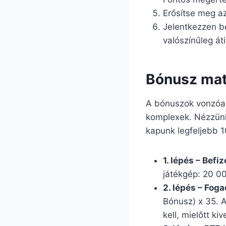
Erősítse meg az 
Jelentkezzen be
valószínűleg áti
Bónusz ma
A bónuszok vonzóak
komplexek. Nézzünk
kapunk legfeljebb 1
1. lépés – Befi
játékgép: 20 00
2. lépés – Fog
Bónusz) x 35. A
kell, mielőtt k