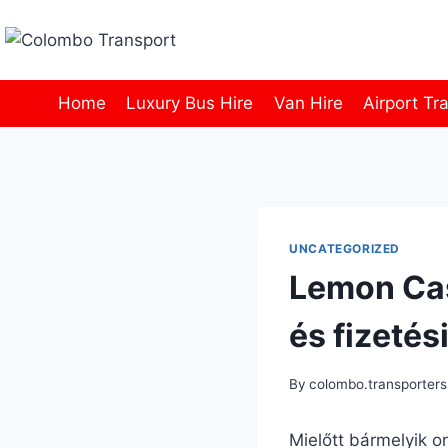
Skip
to
content
Home
Luxury Bus Hire
Van Hire
Airport Tr
UNCATEGORIZED
Lemon Cas
és fizetés
By
colombo.transporters
Mielőtt bármelyik on