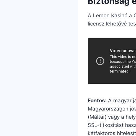
Biztonság é
A Lemon Kasinó a Cu
licensz lehetővé te
Fontos:
A magyar já
Magyarországon jöv
(Máltai) vagy a he
SSL-titkosítást has
kétfaktoros hitelesít