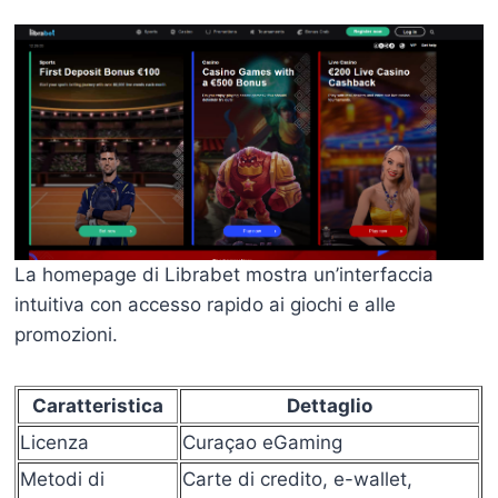
La homepage di Librabet mostra un’interfaccia
intuitiva con accesso rapido ai giochi e alle
promozioni.
Caratteristica
Dettaglio
Licenza
Curaçao eGaming
Metodi di
Carte di credito, e-wallet,