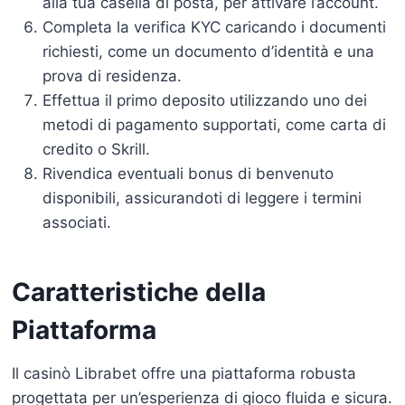
alla tua casella di posta, per attivare l’account.
Completa la verifica KYC caricando i documenti
richiesti, come un documento d’identità e una
prova di residenza.
Effettua il primo deposito utilizzando uno dei
metodi di pagamento supportati, come carta di
credito o Skrill.
Rivendica eventuali bonus di benvenuto
disponibili, assicurandoti di leggere i termini
associati.
Caratteristiche della
Piattaforma
Il casinò Librabet offre una piattaforma robusta
progettata per un’esperienza di gioco fluida e sicura.