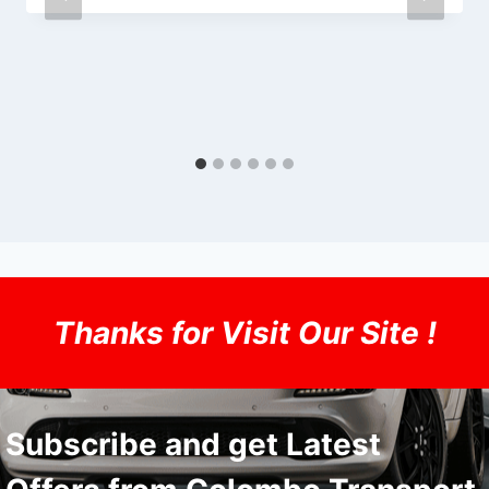
Thanks for Visit Our Site !
Subscribe and get Latest