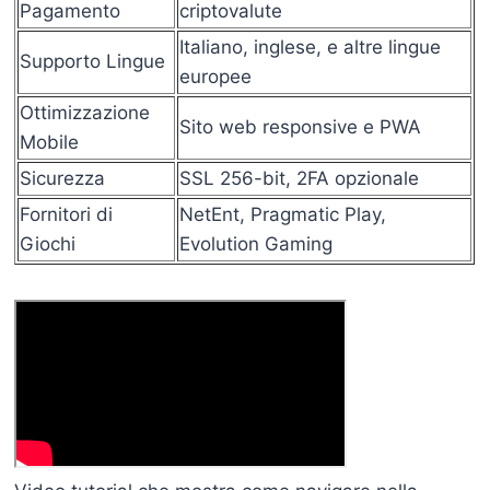
Pagamento
criptovalute
Italiano, inglese, e altre lingue
Supporto Lingue
europee
Ottimizzazione
Sito web responsive e PWA
Mobile
Sicurezza
SSL 256-bit, 2FA opzionale
Fornitori di
NetEnt, Pragmatic Play,
Giochi
Evolution Gaming