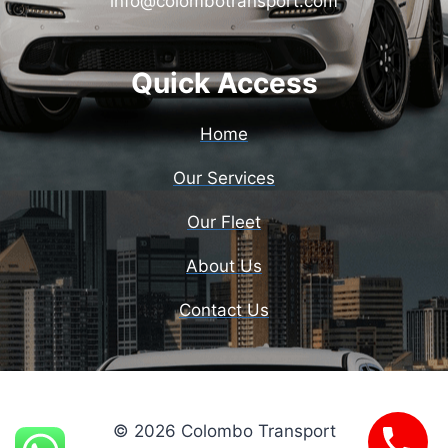
info@colombotransport.com
Quick Access
Home
Our Services
Our Fleet
About Us
Contact Us
© 2026 Colombo Transport