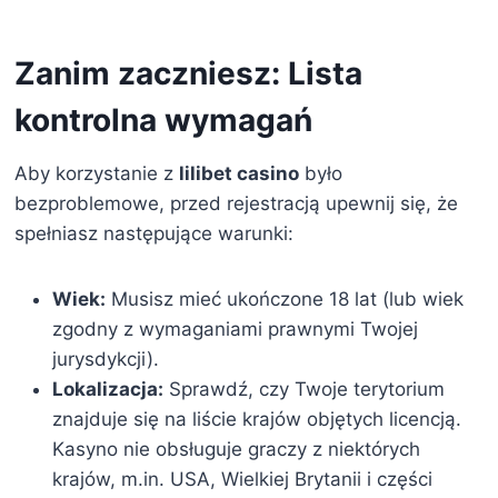
Zanim zaczniesz: Lista
kontrolna wymagań
Aby korzystanie z
lilibet casino
było
bezproblemowe, przed rejestracją upewnij się, że
spełniasz następujące warunki:
Wiek:
Musisz mieć ukończone 18 lat (lub wiek
zgodny z wymaganiami prawnymi Twojej
jurysdykcji).
Lokalizacja:
Sprawdź, czy Twoje terytorium
znajduje się na liście krajów objętych licencją.
Kasyno nie obsługuje graczy z niektórych
krajów, m.in. USA, Wielkiej Brytanii i części