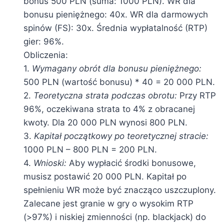
bonus 500 PLN (suma: 1000 PLN). WR dla
bonusu pieniężnego: 40x. WR dla darmowych
spinów (FS): 30x. Średnia wypłatalność (RTP)
gier: 96%.
Obliczenia:
1.
Wymagany obrót dla bonusu pieniężnego:
500 PLN (wartość bonusu) * 40 = 20 000 PLN.
2.
Teoretyczna strata podczas obrotu:
Przy RTP
96%, oczekiwana strata to 4% z obracanej
kwoty. Dla 20 000 PLN wynosi 800 PLN.
3.
Kapitał początkowy po teoretycznej stracie:
1000 PLN – 800 PLN = 200 PLN.
4.
Wnioski:
Aby wypłacić środki bonusowe,
musisz postawić 20 000 PLN. Kapitał po
spełnieniu WR może być znacząco uszczuplony.
Zalecane jest granie w gry o wysokim RTP
(>97%) i niskiej zmienności (np. blackjack) do