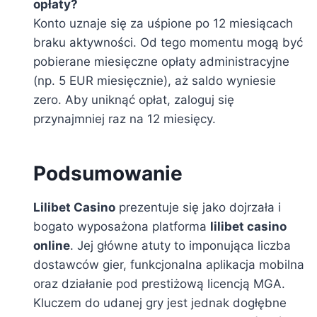
opłaty?
Konto uznaje się za uśpione po 12 miesiącach
braku aktywności. Od tego momentu mogą być
pobierane miesięczne opłaty administracyjne
(np. 5 EUR miesięcznie), aż saldo wyniesie
zero. Aby uniknąć opłat, zaloguj się
przynajmniej raz na 12 miesięcy.
Podsumowanie
Lilibet Casino
prezentuje się jako dojrzała i
bogato wyposażona platforma
lilibet casino
online
. Jej główne atuty to imponująca liczba
dostawców gier, funkcjonalna aplikacja mobilna
oraz działanie pod prestiżową licencją MGA.
Kluczem do udanej gry jest jednak dogłębne