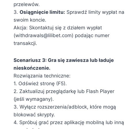
przelewów.
3.
Osiągnięcie limitu:
Sprawdź limity wypłat na
swoim koncie.
Akcja: Skontaktuj się z działem wypłat
(withdrawals@lilibet.com) podając numer
transakcji.
Scenariusz 3: Gra się zawiesza lub ładuje
nieskończenie.
Rozwiązania techniczne:
1. Odśwież stronę (F5).
2. Zaktualizuj przeglądarkę lub Flash Player
(jeśli wymagany).
3. Wyłącz rozszerzenia/adblock, które mogą
blokować skrypty.
4. Spróbuj grać przez aplikację mobilną lub inną