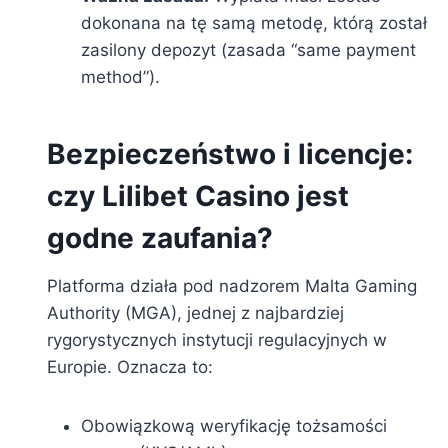
dokonana na tę samą metodę, którą został
zasilony depozyt (zasada “same payment
method”).
Bezpieczeństwo i licencje:
czy Lilibet Casino jest
godne zaufania?
Platforma działa pod nadzorem Malta Gaming
Authority (MGA), jednej z najbardziej
rygorystycznych instytucji regulacyjnych w
Europie. Oznacza to:
Obowiązkową weryfikację tożsamości