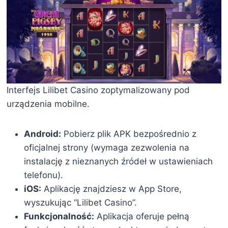
Interfejs Lilibet Casino zoptymalizowany pod
urządzenia mobilne.
Android:
Pobierz plik APK bezpośrednio z
oficjalnej strony (wymaga zezwolenia na
instalację z nieznanych źródeł w ustawieniach
telefonu).
iOS:
Aplikację znajdziesz w App Store,
wyszukując “Lilibet Casino”.
Funkcjonalność:
Aplikacja oferuje pełną