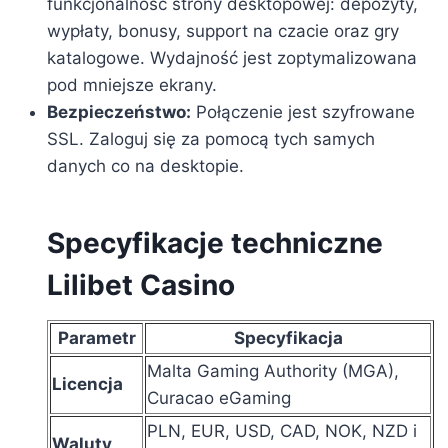
funkcjonalność strony desktopowej: depozyty,
wypłaty, bonusy, support na czacie oraz gry
katalogowe. Wydajność jest zoptymalizowana
pod mniejsze ekrany.
Bezpieczeństwo:
Połączenie jest szyfrowane
SSL. Zaloguj się za pomocą tych samych
danych co na desktopie.
Specyfikacje techniczne
Lilibet Casino
Parametr
Specyfikacja
Malta Gaming Authority (MGA),
Licencja
Curacao eGaming
PLN, EUR, USD, CAD, NOK, NZD i
Waluty