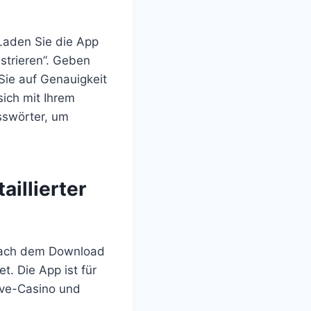
 Laden Sie die App
istrieren”. Geben
 Sie auf Genauigkeit
sich mit Ihrem
asswörter, um
aillierter
. Nach dem Download
t. Die App ist für
ive-Casino und