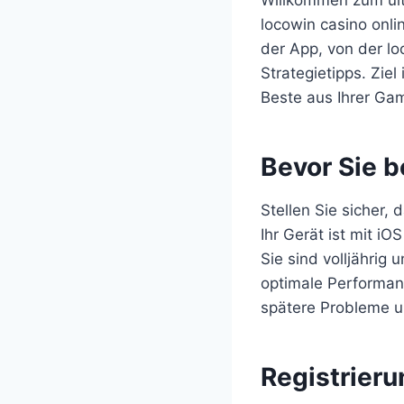
locowin casino onl
der App, von der lo
Strategietipps. Ziel
Beste aus Ihrer Ga
Bevor Sie b
Stellen Sie sicher,
Ihr Gerät ist mit i
Sie sind volljährig
optimale Performanc
spätere Probleme u
Registrieru