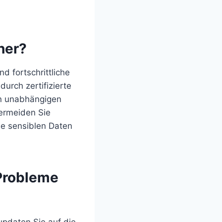
her?
 fortschrittliche
durch zertifizierte
on unabhängigen
vermeiden Sie
ine sensiblen Daten
Probleme
updaten Sie auf die