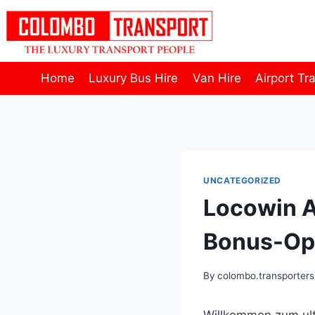
Skip
to
content
Home
Luxury Bus Hire
Van Hire
Airport Tr
UNCATEGORIZED
Locowin A
Bonus-Op
By
colombo.transporters
Willkommen zum ult