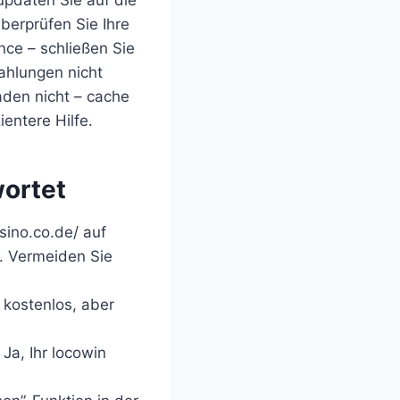
überprüfen Sie Ihre
ce – schließen Sie
ahlungen nicht
laden nicht – cache
entere Hilfe.
wortet
sino.co.de/ auf
. Vermeiden Sie
kostenlos, aber
Ja, Ihr locowin