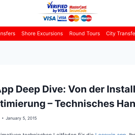
ansfers
Shore Excursions
Round Tours
City Transf
pp Deep Dive: Von der Install
timierung – Technisches Ha
January 5, 2015
imativen technischen Leitfaden für die
Locowin app
, I