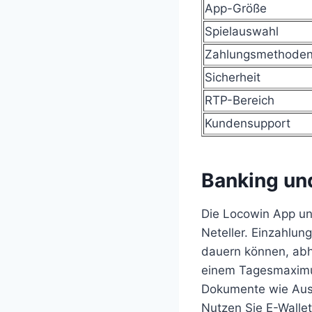
App-Größe
Spielauswahl
Zahlungsmethode
Sicherheit
RTP-Bereich
Kundensupport
Banking un
Die Locowin App un
Neteller. Einzahlu
dauern können, abh
einem Tagesmaximum 
Dokumente wie Aus
Nutzen Sie E-Wallet