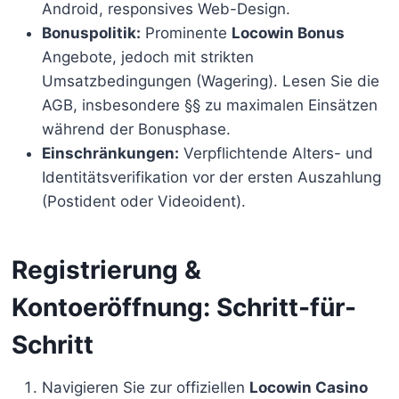
Android, responsives Web-Design.
Bonuspolitik:
Prominente
Locowin Bonus
Angebote, jedoch mit strikten
Umsatzbedingungen (Wagering). Lesen Sie die
AGB, insbesondere §§ zu maximalen Einsätzen
während der Bonusphase.
Einschränkungen:
Verpflichtende Alters- und
Identitätsverifikation vor der ersten Auszahlung
(Postident oder Videoident).
Registrierung &
Kontoeröffnung: Schritt-für-
Schritt
Navigieren Sie zur offiziellen
Locowin Casino