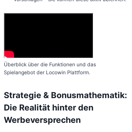
Überblick über die Funktionen und das
Spielangebot der Locowin Plattform.
Strategie & Bonusmathematik:
Die Realität hinter den
Werbeversprechen