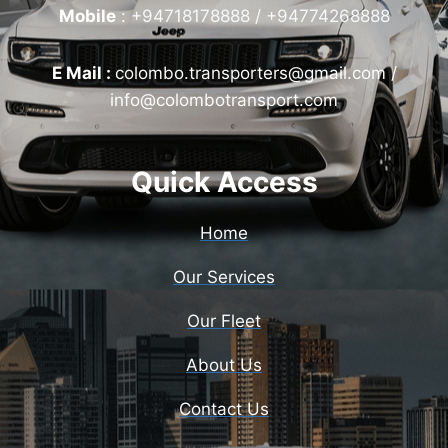
Mobile
:
+94718178888 / +94774268888
E Mail :
colombo.transporters@gmail.com /
info@colombotransport.com
Quick Access
Home
Our Services
Our Fleet
About Us
Contact Us