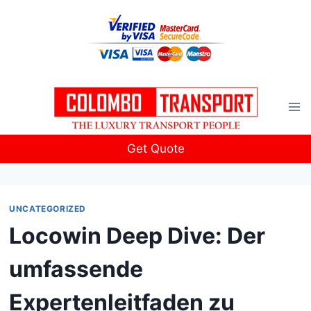
Skip
to
content
Get Quote
UNCATEGORIZED
Locowin Deep Dive: Der
umfassende
Expertenleitfaden zu