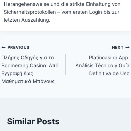
Herangehensweise und die strikte Einhaltung von
Sicherheitsprotokollen – vom ersten Login bis zur
letzten Auszahlung.
Post
PREVIOUS
NEXT
Πλήρης Οδηγός για το
Platincasino App:
navigation
Boomerang Casino: Από
Análisis Técnico y Guía
Εγγραφή έως
Definitiva de Uso
Μαθηματικά Μπόνους
Similar Posts