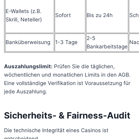
E-Wallets (z.B.
Sofort
Bis zu 24h
Sch
Skrill, Neteller)
2-5
Banküberweisung
1-3 Tage
Nac
Bankarbeitstage
Auszahlungslimit:
Prüfen Sie die täglichen,
wöchentlichen und monatlichen Limits in den AGB.
Eine vollständige Verifikation ist Voraussetzung für
jede Auszahlung.
Sicherheits- & Fairness-Audit
Die technische Integrität eines Casinos ist
entscheidend.