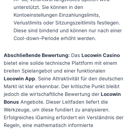
unterstützt. Sie können in den
Kontoeinstellungen Einzahlungslimits,
Verlustlimits oder Sitzungszeitlimits festlegen.
Diese sind bindend und können nur nach einer
Cool-down-Periode erhöht werden.
Abschließende Bewertung:
Das
Locowin Casino
bietet eine solide technische Plattform mit einem
breiten Spielangebot und einer funktionalen
Locowin App
. Seine Attraktivität für den deutschen
Markt ist klar erkennbar. Der kritische Punkt bleibt
jedoch die wirtschaftliche Bewertung der
Locowin
Bonus
Angebote. Dieser Leitfaden liefert die
Werkzeuge, um diese fundiert zu analysieren.
Erfolgreiches iGaming erfordert ein Verständnis der
Regeln, eine mathematisch informierte