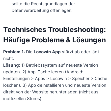
sollte die Rechtsgrundlagen der
Datenverarbeitung offenlegen.
Technisches Troubleshooting:
Häufige Probleme & Lösungen
Problem 1:
Die
Locowin App
stürzt ab oder lädt
nicht.
Lösung:
1) Betriebssystem auf neueste Version
updaten. 2) App-Cache leeren (Android:
Einstellungen > Apps > Locowin > Speicher > Cache
löschen). 3) App deinstallieren und neueste Version
direkt von der Website herunterladen (nicht aus
inoffiziellen Stores).