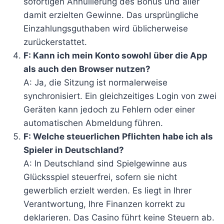
sofortigen Annullierung des Bonus und aller
damit erzielten Gewinne. Das ursprüngliche
Einzahlungsguthaben wird üblicherweise
zurückerstattet.
F: Kann ich mein Konto sowohl über die App
als auch den Browser nutzen?
A: Ja, die Sitzung ist normalerweise
synchronisiert. Ein gleichzeitiges Login von zwei
Geräten kann jedoch zu Fehlern oder einer
automatischen Abmeldung führen.
F: Welche steuerlichen Pflichten habe ich als
Spieler in Deutschland?
A: In Deutschland sind Spielgewinne aus
Glücksspiel steuerfrei, sofern sie nicht
gewerblich erzielt werden. Es liegt in Ihrer
Verantwortung, Ihre Finanzen korrekt zu
deklarieren. Das Casino führt keine Steuern ab.