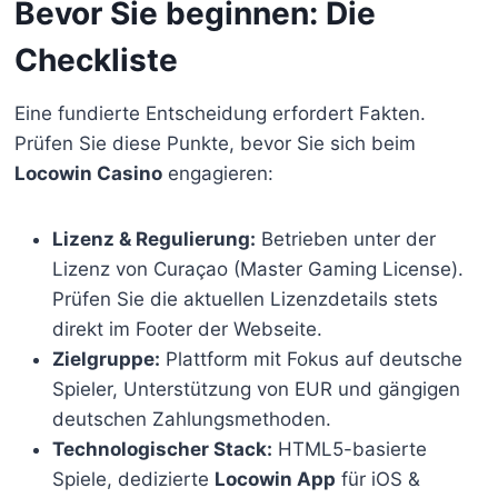
Bevor Sie beginnen: Die
Checkliste
Eine fundierte Entscheidung erfordert Fakten.
Prüfen Sie diese Punkte, bevor Sie sich beim
Locowin Casino
engagieren:
Lizenz & Regulierung:
Betrieben unter der
Lizenz von Curaçao (Master Gaming License).
Prüfen Sie die aktuellen Lizenzdetails stets
direkt im Footer der Webseite.
Zielgruppe:
Plattform mit Fokus auf deutsche
Spieler, Unterstützung von EUR und gängigen
deutschen Zahlungsmethoden.
Technologischer Stack:
HTML5-basierte
Spiele, dedizierte
Locowin App
für iOS &