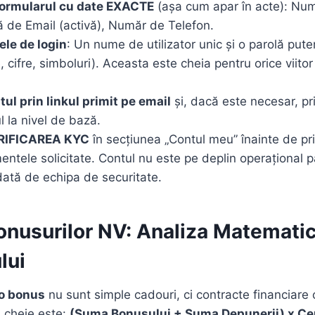
ormularul cu date EXACTE
(așa cum apar în acte): Nu
ă de Email (activă), Număr de Telefon.
ele de login
: Un nume de utilizator unic și o parolă put
e, cifre, simboluri). Aceasta este cheia pentru orice viito
ul prin linkul primit pe email
și, dacă este necesar, p
l la nivel de bază.
ERIFICAREA KYC
în secțiunea „Contul meu” înainte de pr
entele solicitate. Contul nu este pe deplin operațional
dată de echipa de securitate.
onusurilor NV: Analiza Matematic
lui
o bonus
nu sunt simple cadouri, ci contracte financiare 
a cheie este:
(Suma Bonusului + Suma Depunerii) x Cer