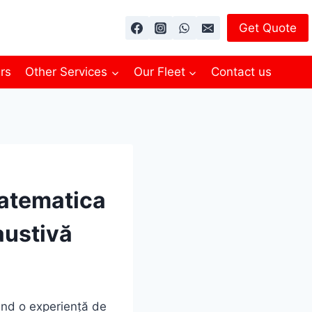
Get Quote
ers
Other Services
Our Fleet
Contact us
atematica
austivă
rind o experiență de