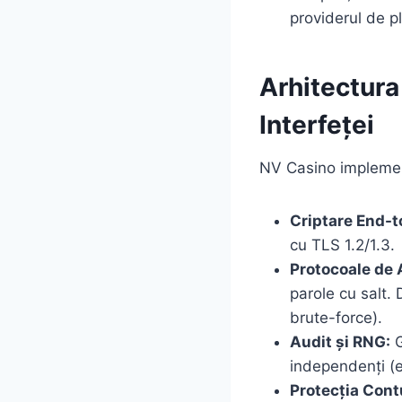
providerul de p
Arhitectura
Interfeței
NV Casino implement
Criptare End-t
cu TLS 1.2/1.3.
Protocoale de 
parole cu salt.
brute-force).
Audit și RNG:
G
independenți (e
Protecția Cont