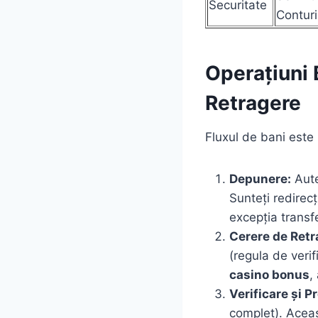
Securitate
Conturi
Operațiuni 
Retragere
Fluxul de bani este 
Depunere:
Aute
Sunteți redirec
excepția transf
Cerere de Retr
(regula de veri
casino bonus
,
Verificare și P
complet). Aceas