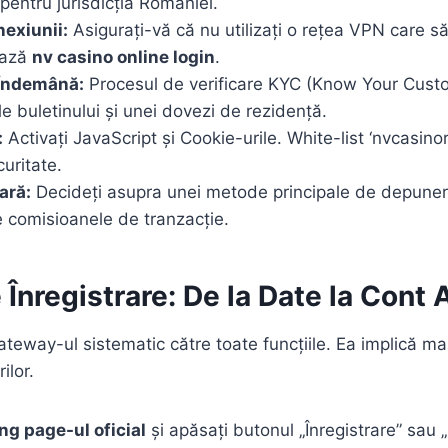
 pentru jurisdicția României.
nexiunii:
Asigurați-vă că nu utilizați o rețea VPN care să 
ează
nv casino online login
.
Îndemână:
Procesul de verificare KYC (Know Your Cust
e buletinului și unei dovezi de rezidență.
:
Activați JavaScript și Cookie-urile. White-list ‘nvcasino
uritate.
ară:
Decideți asupra unei metode principale de depunere
 comisioanele de tranzacție.
 Înregistrare: De la Date la Cont 
ateway-ul sistematic către toate funcțiile. Ea implică ma
ilor.
ing page-ul oficial
și apăsați butonul „Înregistrare” sau 