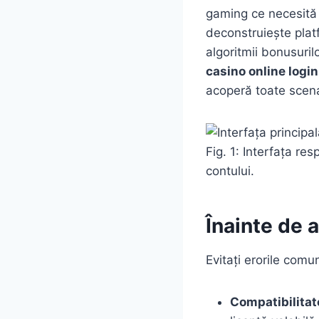
gaming ce necesită 
deconstruiește platf
algoritmii bonusuri
casino online login
acoperă toate scenar
Fig. 1: Interfața r
contului.
Înainte de 
Evitați erorile comun
Compatibilitat