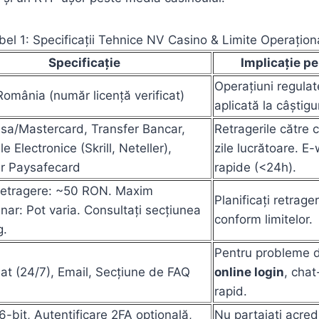
bel 1: Specificații Tehnice NV Casino & Limite Operațion
Specificație
Implicație pe
Operațiuni regulat
mânia (număr licență verificat)
aplicată la câștigur
isa/Mastercard, Transfer Bancar,
Retragerile către 
e Electronice (Skrill, Neteller),
zile lucrătoare. E
r Paysafecard
rapide (<24h).
retragere: ~50 RON. Maxim
Planificați retrager
lunar: Pot varia. Consultați secțiunea
conform limitelor.
g.
Pentru probleme 
at (24/7), Email, Secțiune de FAQ
online login
, chat
rapid.
-bit, Autentificare 2FA opțională,
Nu partajați acred