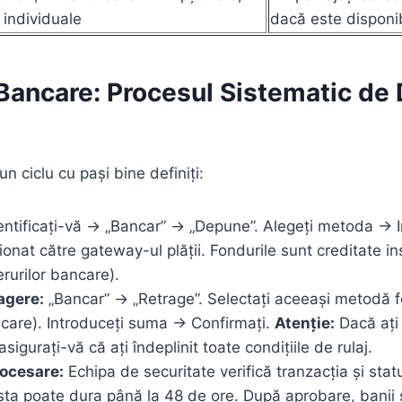
 individuale
dacă este disponib
Bancare: Procesul Sistematic de
un ciclu cu pași bine definiți:
ntificați-vă → „Bancar” → „Depune”. Alegeți metoda → 
ționat către gateway-ul plății. Fondurile sunt creditate i
erurilor bancare).
agere:
„Bancar” → „Retrage”. Selectați aceeași metodă f
ficare). Introduceți suma → Confirmați.
Atenție:
Dacă ați 
 asigurați-vă că ați îndeplinit toate condițiile de rulaj.
rocesare:
Echipa de securitate verifică tranzacția și stat
ta poate dura până la 48 de ore. După aprobare, banii s